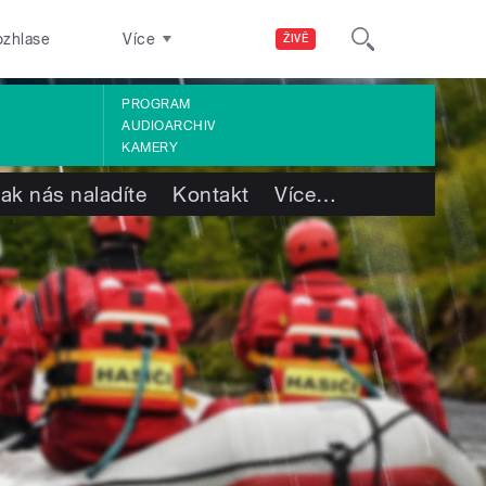
ozhlase
Více
ŽIVĚ
PROGRAM
AUDIOARCHIV
KAMERY
ak nás naladíte
Kontakt
Více
…