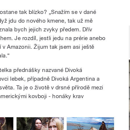
ostane tak blízko? „Snažím se v dané
Když jdu do nového kmene, tak už mě
eznala bych jejich zvyky předem. Dřív
em. Je rozdíl, jestli jedu na prérie anebo
 v Amazonii. Žijum tak jsem asi ještě
la.“
atelka přednášky nazvané Divoká
ovci lebek, případně Divoká Argentina a
věta. Ta je o životě v drsné přírodě mezi
merickými kovboji - honáky krav