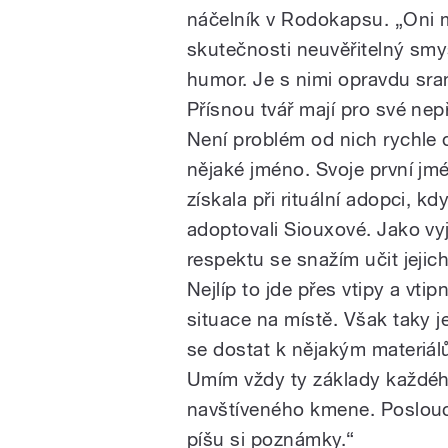
náčelník v Rodokapsu. „Oni m
skutečnosti neuvěřitelný smy
humor. Je s nimi opravdu sra
Přísnou tvář mají pro své nepř
Není problém od nich rychle 
nějaké jméno. Svoje první jm
získala při rituální adopci, k
adoptovali Siouxové. Jako vy
respektu se snažím učit jejich
Nejlíp to jde přes vtipy a vtip
situace na místě. Však taky 
se dostat k nějakým materiál
Umím vždy ty základy každé
navštíveného kmene. Poslou
píšu si poznámky.“