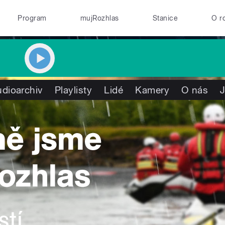
Program
mujRozhlas
Stanice
O r
dioarchiv
Playlisty
Lidé
Kamery
O nás
J