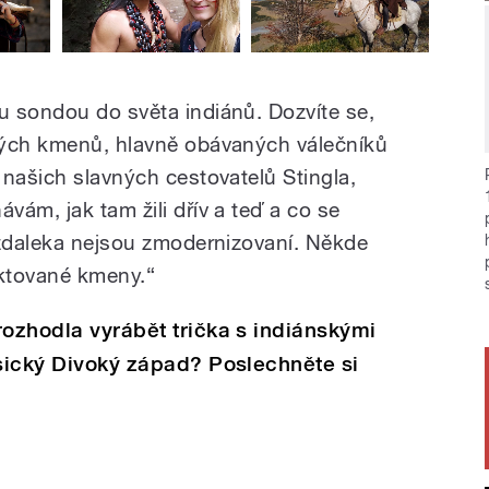
 sondou do světa indiánů. Dozvíte se,
kých kmenů, hlavně obávaných válečníků
 našich slavných cestovatelů Stingla,
ám, jak tam žili dřív a teď a co se
 zdaleka nejsou zmodernizovaní. Někde
ktované kmeny.“
rozhodla vyrábět trička s indiánskými
asický Divoký západ? Poslechněte si