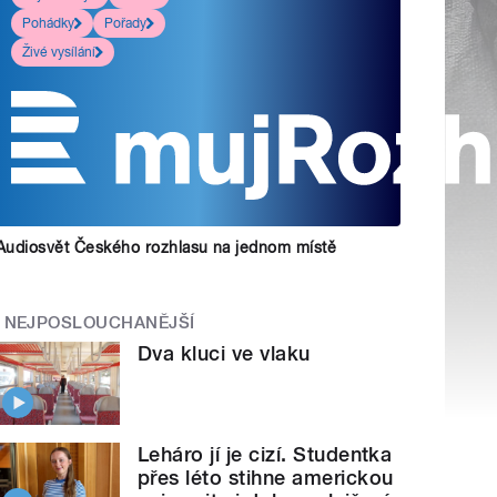
Pohádky
Pořady
Živé vysílání
Audiosvět Českého rozhlasu na jednom místě
NEJPOSLOUCHANĚJŠÍ
Dva kluci ve vlaku
Leháro jí je cizí. Studentka
přes léto stihne americkou