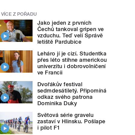
VÍCE Z POŘADU
Jako jeden z prvních
Čechů tankoval gripen ve
vzduchu. Teď velí Správě
letiště Pardubice
Leháro jí je cizí. Studentka
přes léto stihne americkou
univerzitu i dobrovolničení
ve Francii
Dvořákův festival
sedmdesátiletý. Připomíná
odkaz svého patrona
Dominika Duky
Světová série gravelu
zastaví v Hlinsku. Pošlape
i pilot F1