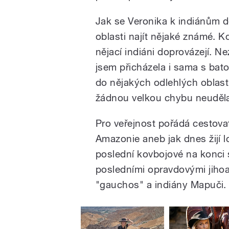
Jak se Veronika k indiánům d
oblasti najít nějaké známé. 
nějací indiáni doprovázejí. N
jsem přicházela i sama s batoh
do nějakých odlehlých oblastí
žádnou velkou chybu neuděla
Pro veřejnost pořádá cestov
Amazonie aneb jak dnes žijí l
poslední kovbojové na konci s
posledními opravdovými jihoa
"gauchos" a indiány Mapuči.