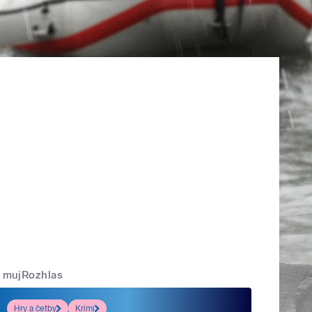
mujRozhlas
Hry a četby
Krimi