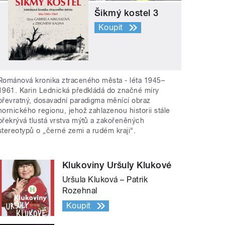
Šikmý kostel 3
Koupit
Románová kronika ztraceného města - léta 1945–
1961. Karin Lednická předkládá do značné míry
převratný, dosavadní paradigma měnící obraz
hornického regionu, jehož zahlazenou historii stále
překrývá tlustá vrstva mýtů a zakořeněných
stereotypů o „černé zemi a rudém kraji“.
Klukoviny Uršuly Klukové
Uršula Kluková – Patrik
Rozehnal
Koupit