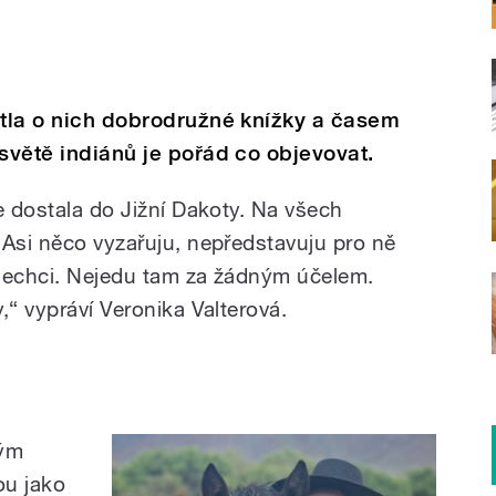
etla o nich dobrodružné knížky a časem
 světě indiánů je pořád co objevovat.
e dostala do Jižní Dakoty. Na všech
 Asi něco vyzařuju, nepředstavuju pro ně
 nechci. Nejedu tam za žádným účelem.
,“ vypráví Veronika Valterová.
ným
ou jako