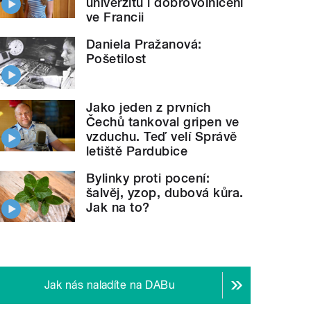
univerzitu i dobrovolničení
ve Francii
Daniela Pražanová:
Pošetilost
Jako jeden z prvních
Čechů tankoval gripen ve
vzduchu. Teď velí Správě
letiště Pardubice
Bylinky proti pocení:
šalvěj, yzop, dubová kůra.
Jak na to?
Jak nás naladíte na DABu