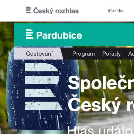
Přejít k hlavnímu obsahu
iRozhlas
Cestování
Program
Pořady
Au