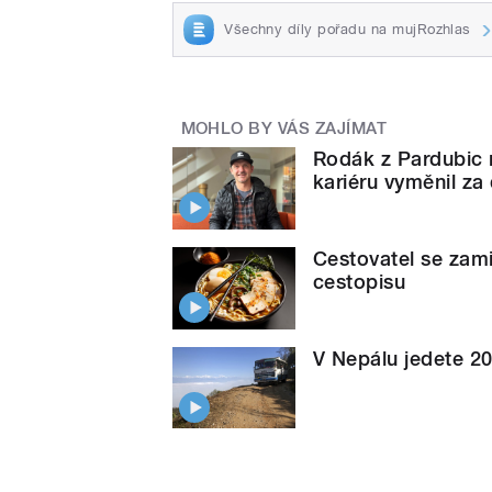
Všechny díly pořadu na mujRozhlas
MOHLO BY VÁS ZAJÍMAT
Rodák z Pardubic 
kariéru vyměnil za
Cestovatel se zami
cestopisu
V Nepálu jedete 20