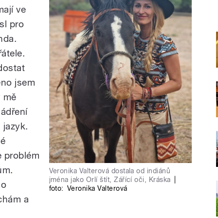
ají ve
sl pro
nda.
átele.
dostat
éno jsem
dy mě
jádření
 jazyk.
né
je problém
ům.
Veronika Valterová dostala od indiánů
jména jako Orlí štít, Zářící oči, Kráska
|
ho
foto:
Veronika Valterová
chám a