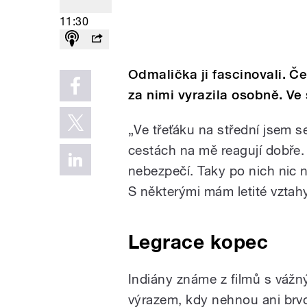
11:30
Odmalička ji fascinovali. Č
za nimi vyrazila osobně. Ve
„Ve třeťáku na střední jsem s
cestách na mě reagují dobře.
nebezpečí. Taky po nich nic
S některými mám letité vztahy
Legrace kopec
Indiány známe z filmů s váž
výrazem, kdy nehnou ani brv