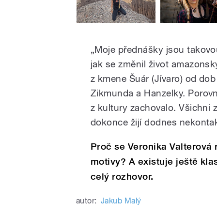
„Moje přednášky jsou takovou
jak se změnil život amazons
z kmene Šuár (Jívaro) od dob
Zikmunda a Hanzelky. Porovnáv
z kultury zachovalo. Všichni
dokonce žijí dodnes nekonta
Proč se Veronika Valterová 
motivy? A existuje ještě kl
celý rozhovor.
autor:
Jakub Malý