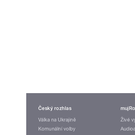
Český rozhlas
mujRo
Válka na Ukrajině
Živé v
Komunální volby
Audioa