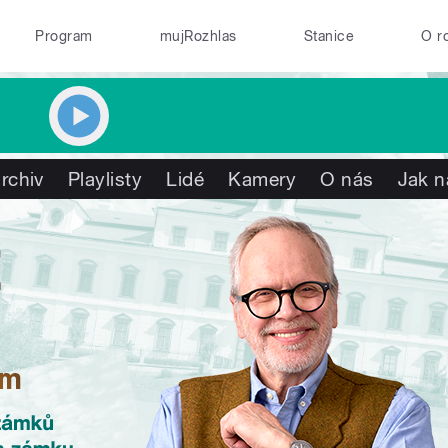
Program
mujRozhlas
Stanice
O r
rchiv
Playlisty
Lidé
Kamery
O nás
Jak n