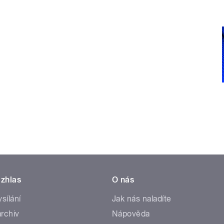
zhlas
O nás
ysílání
Jak nás naladíte
rchiv
Nápověda