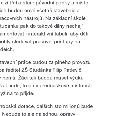
mizí třeba staré původní ponky a místo
ich budou nové včetně stavebnic a
racovních nástrojů. Na základní škole
tudánka pak do takové dílny nechají
amontovat i interaktivní tabuli, aby děti
ohly sledovat pracovní postupy na
ideích.
tavební práce budou za plného provozu
a ředitel ZŠ Studánka Filip Patlevič.
ídy nemá. Žáci tak budou muset výuku
at jinde, třeba v přednáškové místnosti
yž na to přijde.
vropská dotace, dalších sto milionů bude
. Nebude to ale najednou, opravy