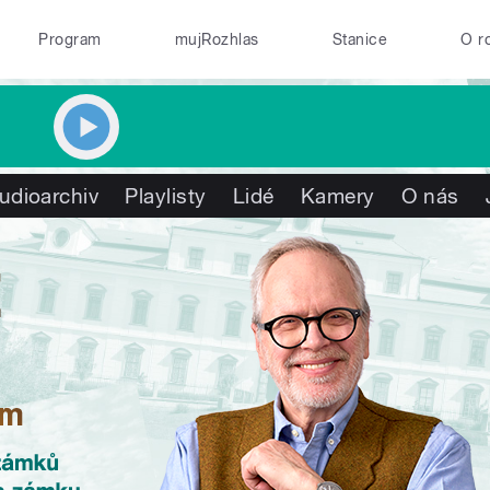
Program
mujRozhlas
Stanice
O r
udioarchiv
Playlisty
Lidé
Kamery
O nás