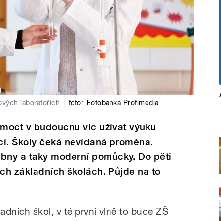
ových laboratořích
|
foto:
Fotobanka Profimedia
 moct v budoucnu víc užívat výuku
ací. Školy čeká nevídaná proměna.
bny a taky moderní pomůcky. Do pěti
ech základních školách. Půjde na to
dních škol, v té první vlně to bude ZŠ