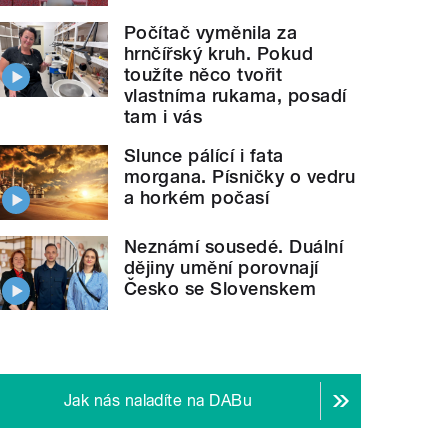
Počítač vyměnila za
hrnčířský kruh. Pokud
toužíte něco tvořit
vlastníma rukama, posadí
tam i vás
Slunce pálící i fata
morgana. Písničky o vedru
a horkém počasí
Neznámí sousedé. Duální
dějiny umění porovnají
Česko se Slovenskem
Jak nás naladíte na DABu