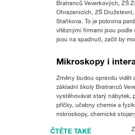
Bratranců Veverkových, ZŠ Zá
Ohrazenicích, ZŠ Družstevní,
Staňkova. To je polovina par
vítěznými firmami jsou podle
jsou na spadnutí, začít by m
Mikroskopy i intera
Změny budou opravdu vidět a 
základní školy Bratranců Vev
vystěhovávat starý nábytek, 
příčky, učebny chemie a fyzi
mikroskopy, chemické stoja
Z