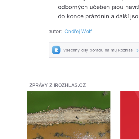
odborných učeben jsou navrže
do konce prázdnin a další jsou
autor:
Ondřej Wolf
Všechny díly pořadu na mujRozhlas
ZPRÁVY Z IROZHLAS.CZ