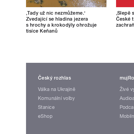
‚Tady už nic nezmůžeme.‘
‚Slepě s
Zvedající se hladina jezera
České t
s hrochy a krokodýly ohrožuje
zachraň
tisíce Keňanů
Český rozhlas
mujRo
Válka na Ukrajině
Živé v
Komunální volby
Audioa
Stanice
Podca
eShop
Mobiln