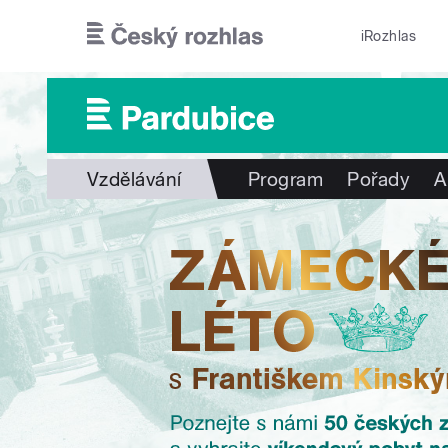
Přejít k hlavnímu obsahu
iRozhlas
Vzdělávání
Program
Pořady
A