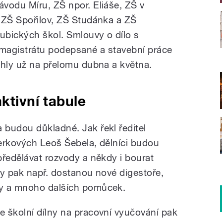
vodu Míru, ZŠ npor. Eliáše, ZŠ v
 ZŠ Spořilov, ZŠ Studánka a ZŠ
dubických škol. Smlouvy o dílo s
 magistrátu podepsané a stavební práce
ohly už na přelomu dubna a května.
ktivní tabule
budou důkladné. Jak řekl ředitel
erkových Leoš Šebela, dělníci budou
předělávat rozvody a někdy i bourat
ky pak např. dostanou nové digestoře,
ny a mnoho dalších pomůcek.
e školní dílny na pracovní vyučování pak