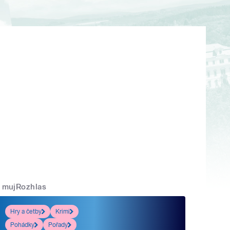
mujRozhlas
Hry a četby
Krimi
Pohádky
Pořady