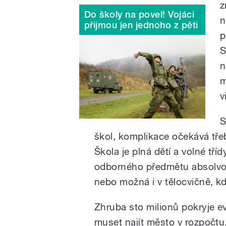
z
Do školy na povel! Vojáci
n
přijmou jen jednoho z pěti
p
S
n
m
v
S
škol, komplikace očekává třeb
Škola je plná dětí a volné tř
odborného předmětu absolvov
nebo možná i v tělocvičně, kd
Zhruba sto milionů pokryje e
muset najít město v rozpočtu