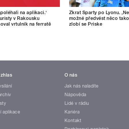
poléhali na aplikaci.‘
Zkrat Sparty po Lyonu. ,Ne
uristy v Rakousku
možné předvést něco tako
oval vrtulník na ferratě
zlobí se Priske
zhlas
O nás
ysílání
Jak nás naladíte
rchiv
Nápověda
sty
Lidé v rádiu
í aplikace
Kariéra
Kontakt