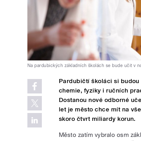
Na pardubických základních školách se bude učit v n
Pardubičtí školáci si budou
chemie, fyziky i ručních pr
Dostanou nové odborné uče
let je město chce mít na vš
skoro čtvrt miliardy korun.
Město zatím vybralo osm zákla