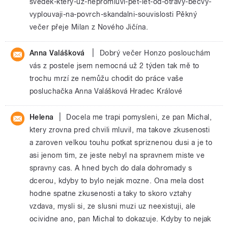
svedek-ktery-uz-nepromluvi-pet-let-od-otravy-becvy-
vyplouvaji-na-povrch-skandalni-souvislosti Pěkný
večer přeje Milan z Nového Jičína.
|
Anna Valášková
Dobrý večer Honzo poslouchám
vás z postele jsem nemocná už 2 týden tak mě to
trochu mrzí ze nemůžu chodit do práce vaše
posluchačka Anna Valášková Hradec Králové
|
Helena
Docela me trapi pomysleni, ze pan Michal,
ktery zrovna pred chvili mluvil, ma takove zkusenosti
a zaroven velkou touhu potkat spriznenou dusi a je to
asi jenom tim, ze jeste nebyl na spravnem miste ve
spravny cas. A hned bych do dala dohromady s
dcerou, kdyby to bylo nejak mozne. Ona mela dost
hodne spatne zkusenosti a taky to skoro vztahy
vzdava, mysli si, ze slusni muzi uz neexistuji, ale
ocividne ano, pan Michal to dokazuje. Kdyby to nejak