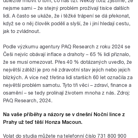
důležité mluvit o tom, co nás tíží. Někdy totiž zjistíme, že
nejsme sami – že stejný problém prožívají tisíce dalších
lidí. A často se ukáže, že i těžké trápení se dá překonat,
když se o něj člověk podělí a slyší, že i jiní hledají cestu,
jak to zvládnout.
Podle výzkumu agentury PAQ Research z roku 2024 se
Češi nejvíc obávají inflace a drahoty – 65 % lidí přiznalo,
že se musí omezovat. Přes 40 % dotázaných uvedlo, že
největší zátěží je pro ně zdravotní stav jejich nebo jejich
blízkých. A více než třetina lidí starších 60 let označila za
největší problém samotu. Tyto tři věci – zdraví, finance a
osamění – se tedy prolínají životem mnoha z nás. Zdroj:
PAQ Research, 2024.
Na vaše příběhy a názory se v dnešní Noční lince z
Prahy už teď těší Honza Macoun.
Volat do studia můžete na telefonní číslo 731 800 900