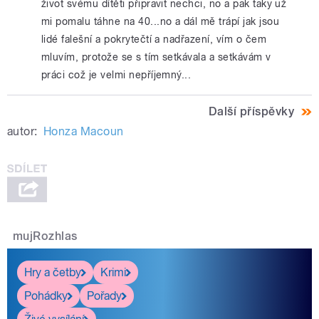
život svému dítěti připravit nechci, no a pak taky už
mi pomalu táhne na 40...no a dál mě trápí jak jsou
lidé falešní a pokrytečtí a nadřazení, vím o čem
mluvím, protože se s tím setkávala a setkávám v
práci což je velmi nepříjemný...
Další příspěvky
autor:
Honza Macoun
mujRozhlas
Hry a četby
Krimi
Pohádky
Pořady