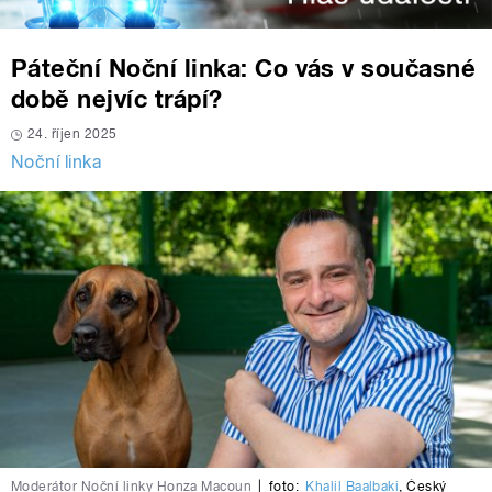
Páteční Noční linka: Co vás v současné
době nejvíc trápí?
24. říjen 2025
Noční linka
Moderátor Noční linky Honza Macoun
|
foto:
Khalil Baalbaki
,
Český