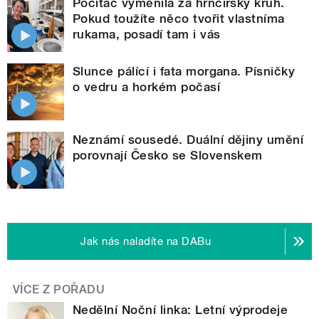
Počítač vyměnila za hrnčířský kruh.
Pokud toužíte něco tvořit vlastníma
rukama, posadí tam i vás
Slunce pálící i fata morgana. Písničky
o vedru a horkém počasí
Neznámí sousedé. Duální dějiny umění
porovnají Česko se Slovenskem
Jak nás naladíte na DABu
VÍCE Z POŘADU
Nedělní Noční linka: Letní výprodeje