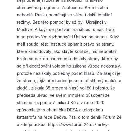
nejmodernější zbraně na likvidaci íránského
atomového programu. Zaútočit na Kreml zatím
nehodlá. Rusku pomáhají ve válce i další totalitní
režimy. Bez této pomoci by už byli Ukrajinci v
Moskvě. A když se podívám na situaci u nás, trápí
mne především rozhodování Ústavního soudu. Když
měli soudci této instituce uplatnit právo na strany,
které kandidovaly jako skryté koalice, nic neudělali.
Proto se pak do parlamentu dostaly strany, které by
se při dodržování volebního zákona vůbec nedostaly,
protože nezískaly potřebný počet hlasů. Zarážející je,
že strana, jejíž předsedou je soudně stíhaný mafián a
zloděj, získala 35 procent hlasů voličů i přesto, že
předseda ukradl ve svém minulém působení ze
státního rozpočtu 7 miliard Kč a v roce 2020
způsobila jeho chemička DEZA ekologickou
katastrofu na řece Bečva. Psal o tom deník Fórum 24
a zde je odkaz: https://www.forum24.cz/mrtvy-