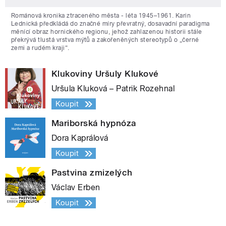
Románová kronika ztraceného města - léta 1945–1961. Karin
Lednická předkládá do značné míry převratný, dosavadní paradigma
měnící obraz hornického regionu, jehož zahlazenou historii stále
překrývá tlustá vrstva mýtů a zakořeněných stereotypů o „černé
zemi a rudém kraji“.
Klukoviny Uršuly Klukové
Uršula Kluková – Patrik Rozehnal
Koupit
Mariborská hypnóza
Dora Kaprálová
Koupit
Pastvina zmizelých
Václav Erben
Koupit