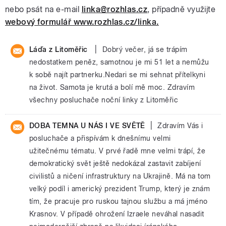
nebo psát na e-mail
linka@rozhlas.cz
, případně využijte
webový formulář www.rozhlas.cz/linka.
|
Láďa z Litoměřic
Dobrý večer, já se trápím
nedostatkem peněz, samotnou je mi 51 let a nemůžu
k sobě najít partnerku.Nedari se mi sehnat přítelkyni
na život. Samota je krutá a bolí mě moc. Zdravím
všechny posluchače noční linky z Litoměřic
|
DOBA TEMNA U NÁS I VE SVĚTĚ
Zdravím Vás i
posluchače a přispívám k dnešnímu velmi
užitečnému tématu. V prvé řadě mne velmi trápí, že
demokratický svět ještě nedokázal zastavit zabíjení
civilistů a ničení infrastruktury na Ukrajině. Má na tom
velký podíl i americký prezident Trump, který je znám
tím, že pracuje pro ruskou tajnou službu a má jméno
Krasnov. V případě ohrožení Izraele neváhal nasadit