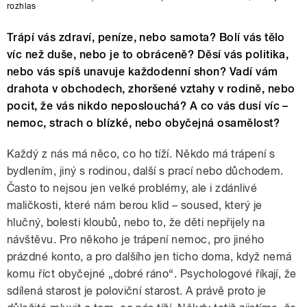
rozhlas
Trápí vás zdraví, peníze, nebo samota? Bolí vás tělo
víc než duše, nebo je to obráceně? Děsí vás politika,
nebo vás spíš unavuje každodenní shon? Vadí vám
drahota v obchodech, zhoršené vztahy v rodině, nebo
pocit, že vás nikdo neposlouchá? A co vás dusí víc –
nemoc, strach o blízké, nebo obyčejná osamělost?
Každý z nás má něco, co ho tíží. Někdo má trápení s
bydlením, jiný s rodinou, další s prací nebo důchodem.
Často to nejsou jen velké problémy, ale i zdánlivé
maličkosti, které nám berou klid – soused, který je
hlučný, bolesti kloubů, nebo to, že děti nepřijely na
návštěvu. Pro někoho je trápení nemoc, pro jiného
prázdné konto, a pro dalšího jen ticho doma, když nemá
komu říct obyčejné „dobré ráno“. Psychologové říkají, že
sdílená starost je poloviční starost. A právě proto je