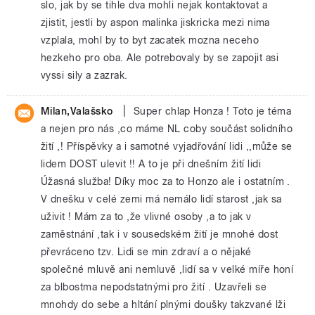
slo, jak by se tihle dva mohli nejak kontaktovat a
zjistit, jestli by aspon malinka jiskricka mezi nima
vzplala, mohl by to byt zacatek mozna neceho
hezkeho pro oba. Ale potrebovaly by se zapojit asi
vyssi sily a zazrak.
|
Milan,Valašsko
Super chlap Honza ! Toto je téma
a nejen pro nás ,co máme NL coby součást solidního
žití ,! Příspěvky a i samotné vyjadřování lidi ,,může se
lidem DOST ulevit !! A to je při dnešním žití lidi
Úžasná služba! Díky moc za to Honzo ale i ostatním .
V dnešku v celé zemi má nemálo lidí starost ,jak sa
uživit ! Mám za to ,že vlivné osoby ,a to jak v
zaměstnání ,tak i v sousedském žití je mnohé dost
převráceno tzv. Lidi se min zdraví a o nějaké
společné mluvě ani nemluvě ,lidí sa v velké míře honí
za blbostma nepodstatnými pro žití . Uzavřeli se
mnohdy do sebe a hltání plnými doušky takzvané lži