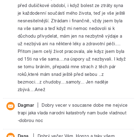
před dušičkové období, i když bolest ze ztráty syna
je každodenní součástí mého života, teď je vše ještě
nesnesitelnější. Ztrádam i finančně, vždy jsem byla
na vše sama a teď když mi nemoc nedovoli si k
důchodu přivydelat, mám jen na nezbytně výdaje a
už nezbývá ani na některé léky a zdravotní péči....
Přitom jsem celý život pracovala, ale kdyz jsem byla
od 15ti na vše sama....na úspory už nezbyvali. I když
se tomu bráním, přepadá mne strach z těch pár
roků,které mám snad ještě před sebou ..z
bezmoci...z chudoby....samoty... Jen naděje
zbývá....Anež
|
Dagmar
Dobry vecer v soucasne dobe me nejvice
trapi jaka vlada narodni katastrofy nam bude vladnout
-dobrou noc
|
Dana
Dobrý večer Vám, Honzo a taky všem