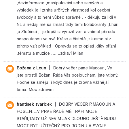
,dezinformace ,manipulování sebe samých a
výsledek je i ztráta určitých vlastnosti kol osobní
svobody a to není vůbec správně . - děkuju za lidi v
NL a nedají mě sa zmást tady těmi kolaboranty ,Lháři
,a Zločinci ,- je lepší si vyrazit ven a vnímat přírodu
nespoutanou ve své Kráse a čistotě ,zkusme si z
tohoto vzít příklad ! Opravdu se to oplatí ,díky přízni
,tématu a muzice .......zdraví Milan
|
Božena z Loun
Dobrý večer pane Macoun, Vy
jste prostě Božan. Ráda Vás poslouchám, jste vtipný.
Hodne se směju, i když dnes je zrovna vážnější
těma. Moc zdravim
|
frantisek svaricek
DOBRÝ VEČÉR P.MACOUN A
POSL.N.L.V PRVÉ ŘADĚ MĚ TRÁPI MOJE
STÁŘI,TADY UŽ NEVÍM JAK DLOUHO JEŠTĚ BUDU
MOCT BYT UŽITEČNÝ PRO RODINU A SVOJE