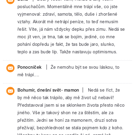
posluchačům. Momentálně mne trápí vše, co jste
vyjmenoval: zdraví, samota, tělo, duše i zhoršené
vztahy. Akorát mě netrápí peníze, to teď nemusím
řešit. Víte, já nám vždycky depku přes zimu. Nedá se
moc jít ven, je tma, tak se bojím, jediné, co mne
pohání dopředu je fakt, že tas bude jaro, slunko,
teplo a zas bude líp. Takže nastavuju optimismus.
|
Ponocníček
Že nemohu být se svou láskou, to
mě trápí....
|
Bohumír, dnešní svět- mamon
Nedá se říct, že
by mě něco tak trápilo, aby mě život už nebavil!
Představoval jsem si se sklonkem života přesto něco
jiného. Vše je takový shon ne za štěstím, ale za
přežitím. Jedni se honí za mamonem, druzí sotva
přežívají, bezohlednost se stala pojmem kdo z koho.