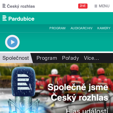
Přejít k hlavnímu obsahu
MENU
ŽIVĚ
PROGRAM
AUDIOARCHIV
KAMERY
Společnost
Program
Pořady
Více
…