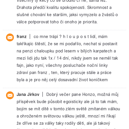
Všechny ty kecy co se urodilo či né, samá lež.
Drahota předčí kvalitu spokojenosti. Skromnost a
slušné chování ke starším, jaksi vymyzelo a žvástů o
válce potporovat toho či onoho je priorita.
|
franz
co mne trápí ? h l o u p o s t lidí, mám
takříkajíc štěstí, že se mi podařilo, nechat si postavit
na penzi chaloupku pod lesem v bílých karpatech a
mezi lidi jdu tak 1x / 14 dní, nikdy jsem se neměl tak
fajn, jako nyní, všechny posluchače noční linky
zdraví pan franz , ten, který pracuje stále a práce
byla a je pro něj celý dosavadní život koníčkem
|
Jana Jirkov
Dobrý večer pane Honzo, možná můj
příspěvek bude působit egoisticky ale já to tak mám,
bojím se mít dítě v tomto zlém světě zmítaném válkou
a ohroženém světovou válkou ještě, mnozí mi říkají
že dříve se za války taky rodily děti, ale já takový