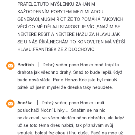
PŘÁTELE.TUTO MYŠLENKU ZAHÁNIM
KAŽDODENNÍM POBYTEM MEZI MLADOU
GENERACÍ,MUSIM ŘÍCT ŽE TO POMÁHÁ.TAKOVÍCH
VĚCÍ CO MĚ DĚLAJI STAROST JE VÍC ,SNAŽIM SE
NĚKTERÉ ŘEŠIT A NĚKTERÉ HÁŽU ZA HLAVU.JAK
SE U NÁS ŘÍKÁ,NECHÁM TO KONOVI,TEN MÁ VĚTŠÍ
HLAVU.FRANTIŠEK ZE ŽIDLOCHOVIC.
|
Bedřich
Dobrý večer pane Honzo mně trápí ta
drahota jak všechno drahý. Snad to bude lepší.Když
bude nová vláda. Pane Honzo Kde jste byl minulý
pátek už jsem myslel že dneska taky nebudete.
|
Anežka
Dobrý večer, pane Honzo i milí
posluchači Noční Linky.... Snažím se na nic
neztezovat, ve všem hledám něco dobrého, ale když
už se toto téma dnes nabízí, tak přiznávám svůj
smutek, bolest fyzickou i tíhu duše. Padá na mne už