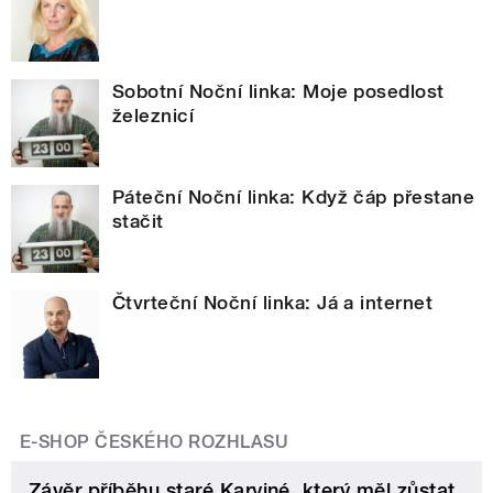
Sobotní Noční linka: Moje posedlost
železnicí
Páteční Noční linka: Když čáp přestane
stačit
Čtvrteční Noční linka: Já a internet
E-SHOP ČESKÉHO ROZHLASU
Závěr příběhu staré Karviné, který měl zůstat