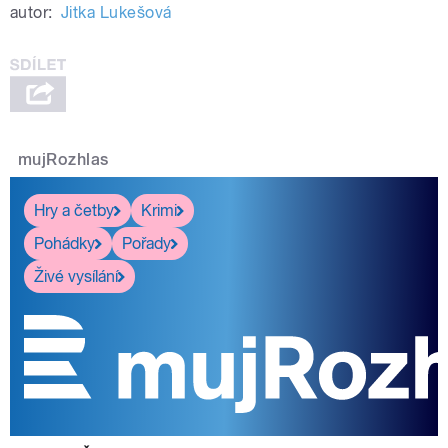
autor:
Jitka Lukešová
mujRozhlas
Hry a četby
Krimi
Pohádky
Pořady
Živé vysílání