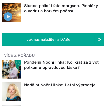
Slunce pálící i fata morgana. Písničky
o vedru a horkém počasí
Jak nás naladíte na DABu
VÍCE Z POŘADU
Pondělní Noční linka: Kolikrát za život
potkáme opravdovou lásku?
Nedělní Noční linka: Letní výprodeje