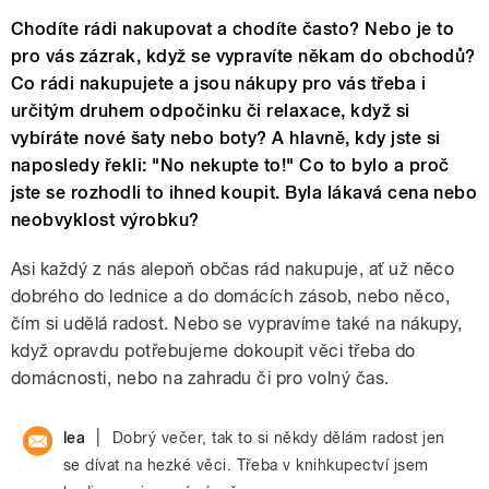
Chodíte rádi nakupovat a chodíte často? Nebo je to
pro vás zázrak, když se vypravíte někam do obchodů?
Co rádi nakupujete a jsou nákupy pro vás třeba i
určitým druhem odpočinku či relaxace, když si
vybíráte nové šaty nebo boty? A hlavně, kdy jste si
naposledy řekli: "No nekupte to!" Co to bylo a proč
jste se rozhodli to ihned koupit. Byla lákavá cena nebo
neobvyklost výrobku?
Asi každý z nás alepoň občas rád nakupuje, ať už něco
dobrého do lednice a do domácích zásob, nebo něco,
čím si udělá radost. Nebo se vypravíme také na nákupy,
když opravdu potřebujeme dokoupit věci třeba do
domácnosti, nebo na zahradu či pro volný čas.
|
lea
Dobrý večer, tak to si někdy dělám radost jen
se dívat na hezké věci. Třeba v knihkupectví jsem