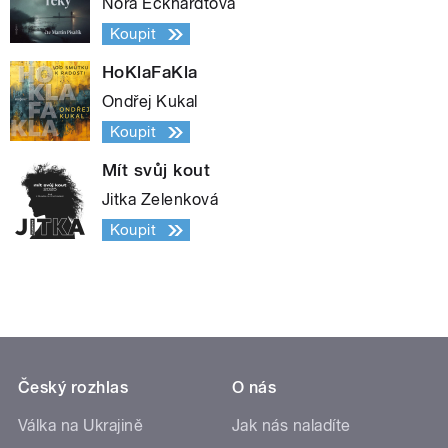
Nora Eckhardtová
Koupit
HoKlaFaKla
Ondřej Kukal
Koupit
Mít svůj kout
Jitka Zelenková
Koupit
Český rozhlas
O nás
Válka na Ukrajině
Jak nás naladíte