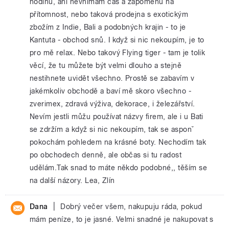
hodinu, ani nevnímám čas a zapomenu na
přítomnost, nebo taková prodejna s exotickým
zbožím z Indie, Bali a podobných krajin - to je
Kantuta - obchod snů. I když si nic nekoupím, je to
pro mě relax. Nebo takový Flying tiger - tam je tolik
věcí, že tu můžete být velmi dlouho a stejně
nestihnete uvidět všechno. Prostě se zabavím v
jakémkoliv obchodě a baví mě skoro všechno -
zverimex, zdravá výživa, dekorace, i železářství.
Nevím jestli můžu používat názvy firem, ale i u Bati
se zdržím a když si nic nekoupím, tak se asponˇ
pokochám pohledem na krásné boty. Nechodím tak
po obchodech denně, ale občas si tu radost
udělám.Tak snad to máte někdo podobné,, těším se
na další názory. Lea, Zlín
|
Dana
Dobrý večer všem, nakupuju ráda, pokud
mám peníze, to je jasné. Velmi snadné je nakupovat s