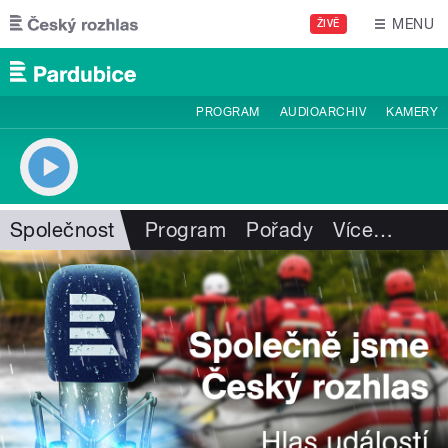
Přejít k hlavnímu obsahu
MENU
ŽIVĚ
PROGRAM
AUDIOARCHIV
KAMERY
Společnost
Program
Pořady
Více
…