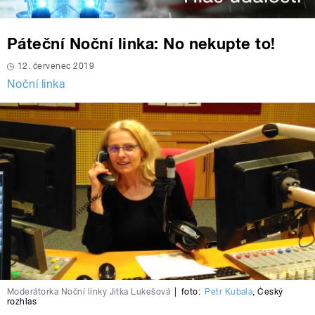
Páteční Noční linka: No nekupte to!
12. červenec 2019
Noční linka
Moderátorka Noční linky Jitka Lukešová
|
foto:
Petr Kubala
,
Český
rozhlas