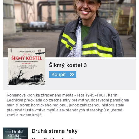
Šikmý kostel 3
Koupit
Románová kronika ztraceného města - léta 1945–1961. Karin
Lednická předkládá do značné míry převratný, dosavadní paradigma
měnící obraz hornického regionu, jehož zahlazenou historii stále
překrývá tlustá vrstva mýtů a zakořeněných stereotypů o „černé
zemi a rudém kraji“.
Druhá strana řeky