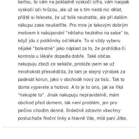
kartou, to vám na pokladně vyskočí cifra, vám naopak
vyskočí oči hrůzou, ale už se s tím nedá nic dělat,
příště si řeknete, že už tolik neutratíte, ale při dalším
nákupu zase neušetříte. Pro mne je takovým dobrým
motivem k nakupování "něčeho hezkého na sebe" to,
když jdu z polikliniky od lékaře. To si vždy vyberu
nějaké "bolestné" jako náplast za to, že prohlídka či
kontrola u lékaře dopadla dobře. Také občas
nakupuju zboží ze sekáče, protože jsem se už
mnohokrát přesvědčila, že tam je stejný výrobek za
padesát korun, jako v obchodě nový za tisíc. Tak to
doma vyperete a hotovo. A to je to ono, jak se říká
"nekupte to". Jinak nakupuju nepravidelně, mám
obchod před domem, tak není problém, jen pro
pečivo chodím denně. Srdečně zdravím všechny
posluchače Noční linky a hlavně Vás, milá paní Jitko.