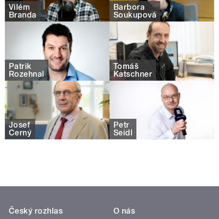
Vilém
Barbora
Branda
Soukupová
Patrik
Tomáš
Rozehnal
Katschner
Josef
Petr
Černý
Seidl
Český rozhlas
O nás