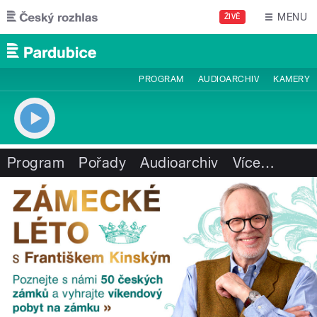
Přejít k hlavnímu obsahu
MENU
ŽIVĚ
PROGRAM
AUDIOARCHIV
KAMERY
Program
Pořady
Audioarchiv
Více
…