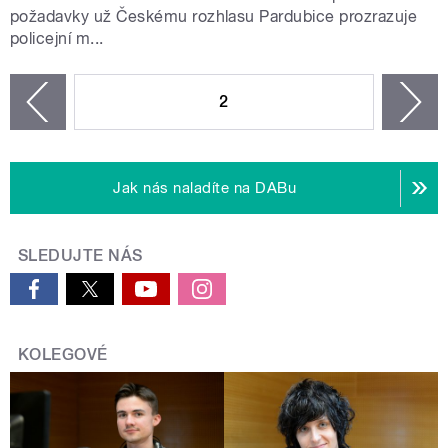
požadavky už Českému rozhlasu Pardubice prozrazuje
policejní m...
STRÁNKY
2
n
zí
Jak nás naladíte na DABu
SLEDUJTE NÁS
KOLEGOVÉ