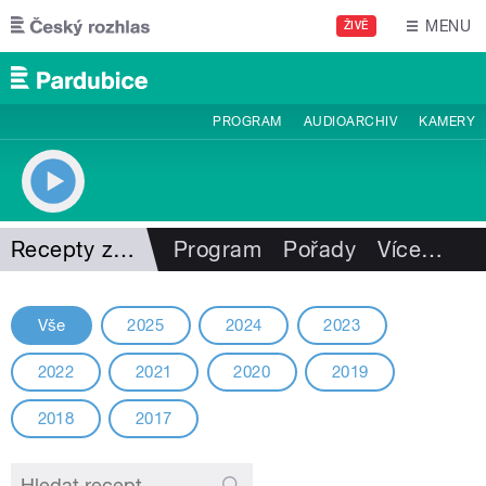
Přejít k hlavnímu obsahu
MENU
ŽIVĚ
PROGRAM
AUDIOARCHIV
KAMERY
Recepty z minulých ročníků
Program
Pořady
Více
…
Vše
2025
2024
2023
2022
2021
2020
2019
2018
2017