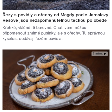
Řezy s povidly a ořechy od Magdy podle Jaroslavy
Rešové jsou nezapomenutelnou tečkou po obědě
Křehké, vláčné, tříbarevné. Chutí vám můžou
připomenout známé pusinky, ale s ořechy. Tu správnou
kyselost dodávají řezům povidla.
7 minut