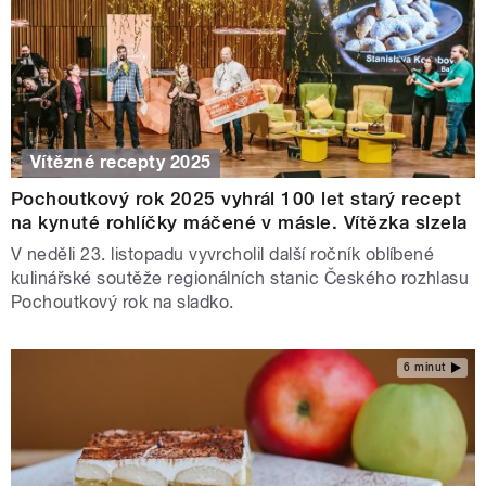
Vítězné recepty 2025
Pochoutkový rok 2025 vyhrál 100 let starý recept
na kynuté rohlíčky máčené v másle. Vítězka slzela
V neděli 23. listopadu vyvrcholil další ročník oblíbené
kulinářské soutěže regionálních stanic Českého rozhlasu
Pochoutkový rok na sladko.
6 minut