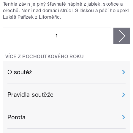
Tenhle závin je plný šťavnaté náplně z jablek, skořice a
ořechů. Není nad domácí štrúdl. S láskou a péčí ho upekl
Lukáš Pařízek z Litoměřic.
STRÁNKY
1
n
VÍCE Z POCHOUTKOVÉHO ROKU
O soutěži
Pravidla soutěže
Porota