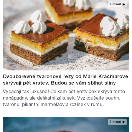
7 minut
Dvoubarevné tvarohové řezy od Marie Kráčmarové
skrývají pět vrstev. Budou se vám sbíhat sliny
Vypadají tak luxusně! Celkem pět vrstviček skrývá tento
nenápadný, ale delikátní zákusek. Vyzkoušejte souhru
tvarohu, pikantní marmelády a rozinek v rumu.
6 minut