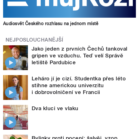
Audiosvět Českého rozhlasu na jednom místě
NEJPOSLOUCHANĚJŠÍ
Jako jeden z prvních Čechů tankoval
gripen ve vzduchu. Teď velí Správě
letiště Pardubice
Leháro jí je cizí. Studentka přes léto
stihne americkou univerzitu
i dobrovolničení ve Francii
Dva kluci ve vlaku
Bylinky proti pocení: šalvěj, yzop,