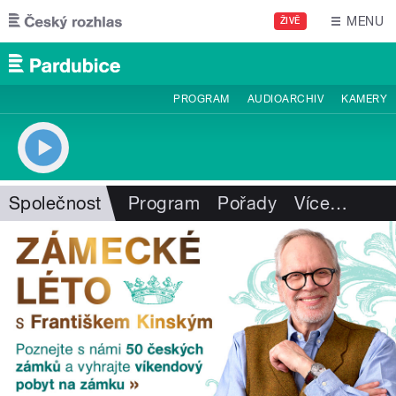
Přejít k hlavnímu obsahu
MENU
ŽIVĚ
PROGRAM
AUDIOARCHIV
KAMERY
Společnost
Program
Pořady
Více
…