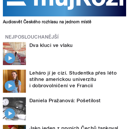
Audiosvět Českého rozhlasu na jednom místě
NEJPOSLOUCHANĚJŠÍ
Dva kluci ve vlaku
Leháro jí je cizí. Studentka přes léto
stihne americkou univerzitu
i dobrovolničení ve Francii
Daniela Pražanová: Pošetilost
Jako jeden z prvních Čechů tankoval