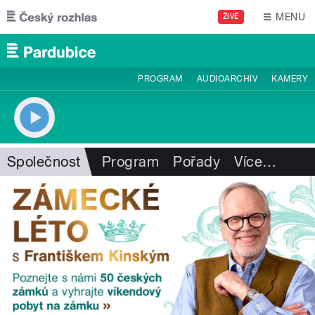
Přejít k hlavnímu obsahu
MENU
ŽIVĚ
PROGRAM
AUDIOARCHIV
KAMERY
Společnost
Program
Pořady
Více
…