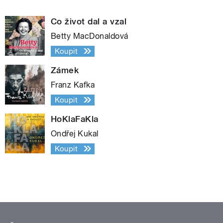
Co život dal a vzal
Betty MacDonaldová
Koupit
Zámek
Franz Kafka
Koupit
HoKlaFaKla
Ondřej Kukal
Koupit