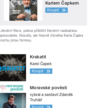
Karlem Čapkem
Koupit
Literární fikce, pokus přiblížit literární nadsázkou
spisovatele, filozofa, ale hlavně člověka Karla Čapka
trochu jinou formou.
Krakatit
Karel Čapek
Koupit
Moravské pověsti
vybral a sestavil Zdeněk
Truhlář
Koupit