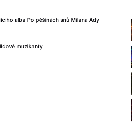
jícího alba Po pěšinách snů Milana Ády
 lidové muzikanty