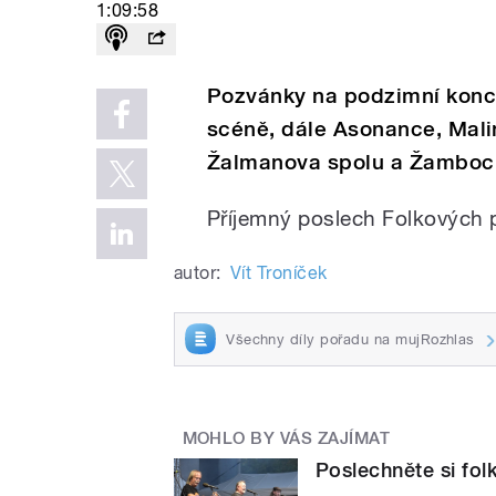
1:09:58
Pozvánky na podzimní koncer
scéně, dále Asonance, Malin
Žalmanova spolu a Žamboc
Příjemný poslech Folkových p
autor:
Vít Troníček
Všechny díly pořadu na mujRozhlas
MOHLO BY VÁS ZAJÍMAT
Poslechněte si fol