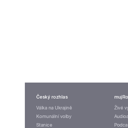
Český rozhlas
mujRo
Válka na Ukrajině
Živé v
Komunální volby
Audioa
Stanice
Podca