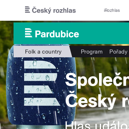
Přejít k hlavnímu obsahu
iRozhlas
Folk a country
Program
Pořady