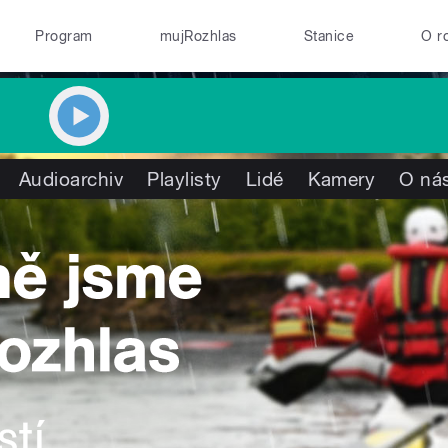
Program
mujRozhlas
Stanice
O r
Audioarchiv
Playlisty
Lidé
Kamery
O ná