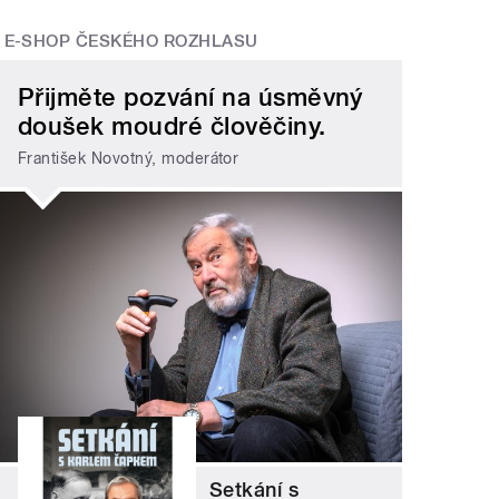
E-SHOP ČESKÉHO ROZHLASU
Přijměte pozvání na úsměvný
doušek moudré člověčiny.
František Novotný, moderátor
Setkání s