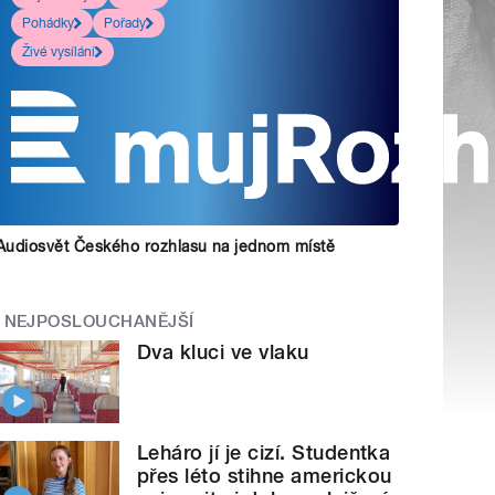
Pohádky
Pořady
Živé vysílání
Audiosvět Českého rozhlasu na jednom místě
NEJPOSLOUCHANĚJŠÍ
Dva kluci ve vlaku
Leháro jí je cizí. Studentka
přes léto stihne americkou