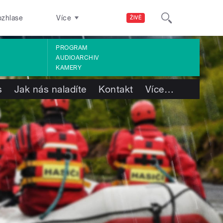
ozhlase
Více
ŽIVĚ
PROGRAM
AUDIOARCHIV
KAMERY
s
Jak nás naladíte
Kontakt
Více
…