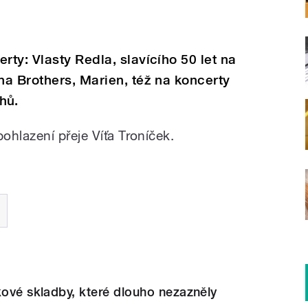
ty: Vlasty Redla, slavícího 50 let na
a Brothers, Marien, též na koncerty
hů.
ohlazení přeje Víťa Troníček.
kové skladby, které dlouho nezazněly