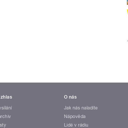
zhlas
O nás
ysílání
Jak nás naladíte
rchiv
Nápověda
sty
Lidé v rádiu