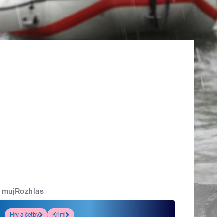
mujRozhlas
Hry a četby
Krimi