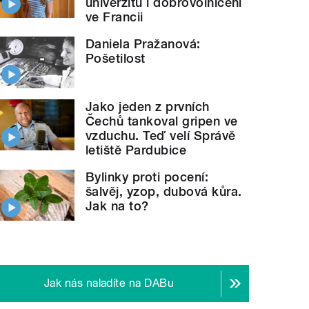
univerzitu i dobrovolničení
ve Francii
Daniela Pražanová:
Pošetilost
Jako jeden z prvních
Čechů tankoval gripen ve
vzduchu. Teď velí Správě
letiště Pardubice
Bylinky proti pocení:
šalvěj, yzop, dubová kůra.
Jak na to?
Jak nás naladíte na DABu