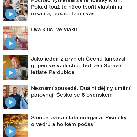
Počítač vyměnila za hrnčířský kruh.
Pokud toužíte něco tvořit vlastníma
rukama, posadí tam i vás
Dva kluci ve vlaku
Jako jeden z prvních Čechů tankoval
gripen ve vzduchu. Teď velí Správě
letiště Pardubice
Neznámí sousedé. Duální dějiny umění
porovnají Česko se Slovenskem
Slunce pálící i fata morgana. Písničky
o vedru a horkém počasí