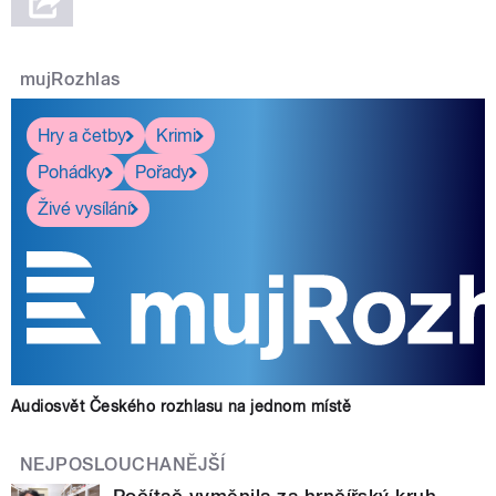
mujRozhlas
Hry a četby
Krimi
Pohádky
Pořady
Živé vysílání
Audiosvět Českého rozhlasu na jednom místě
NEJPOSLOUCHANĚJŠÍ