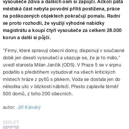
vysoušeče zdiva a dalších osm si zapůjčí. Ačkoli pátá
městská část nebyla povodní příliš postižena, práce
na poškozených objektech pokračují pomalu. Radní
se proto rozhodli, že využijí výhodné nabídky
magistrátu a koupí čtyři vysoušeče za celkem 28.000
korun a další si půjčí.
"Firmy, které spravují obecní domy, disponují v současné
době jen deseti vysoušeči a ukazuje se, že je to málo,"
uvedl starosta Milan Jančík (ODS). V Praze 5 se v srpnu
podařilo s předstihem vybudovat na všech kritických
místech hráze z pytlů s pískem. Voda se dostala jen do
několika ulic v blízkosti nábřeží. Přesto zaplavila téměř
500 domů, z toho 200 obecních.
autor:
Jiří Kánský