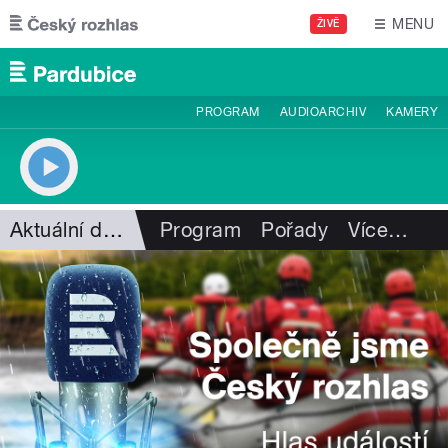
Přejít k hlavnímu obsahu
MENU
ŽIVĚ
PROGRAM
AUDIOARCHIV
KAMERY
Aktuální dění
Program
Pořady
Více
…