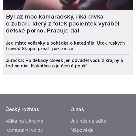
Byl až moc kamarádský, říká dívka
o zubaři, který z fotek pacientek vyráběl
dětské porno. Pracuje dál
Jed místo voňavky a pohádka o katedrále. Útok ruských
travičů Skripal přežil, pak zmizel
Juračka: Po dekády člověk jen odváděl vodu z krajiny a
teď se diví. Kokořínsko je česká poušť
Český rozhlas
O nás
Válka na Ukrajině
Jak nás naladíte
Komunální volby
Nápověda