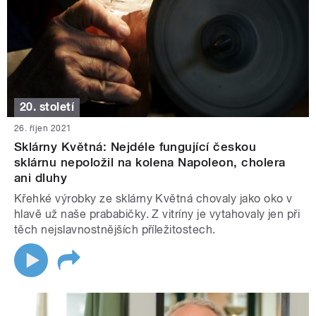
20. století
26. říjen 2021
Sklárny Květná: Nejdéle fungující českou
sklárnu nepoložil na kolena Napoleon, cholera
ani dluhy
Křehké výrobky ze sklárny Květná chovaly jako oko v
hlavě už naše prababičky. Z vitríny je vytahovaly jen při
těch nejslavnostnějších příležitostech.