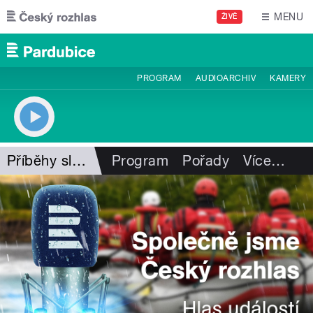
Přejít k hlavnímu obsahu
MENU
ŽIVĚ
PROGRAM
AUDIOARCHIV
KAMERY
Příběhy slavných značek
Program
Pořady
Více
…