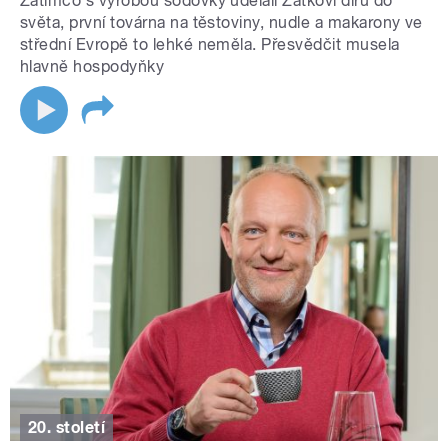
Zatímco s výrobou sodovky udělali Zátkovi díru do
světa, první továrna na těstoviny, nudle a makarony ve
střední Evropě to lehké neměla. Přesvědčit musela
hlavně hospodyňky
20. století