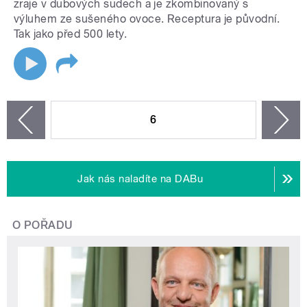
zraje v dubových sudech a je zkombinovaný s
výluhem ze sušeného ovoce. Receptura je původní.
Tak jako před 500 lety.
STRÁNKY
6
n
zí
Jak nás naladíte na DABu
O POŘADU