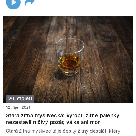
20. století
12. říjen 2021
Stará žitná myslivecká: Výrobu žitné pálenky
nezastavil ničivý požár, válka ani mor
Stará žitná myslivecká je český žitný destilát, který