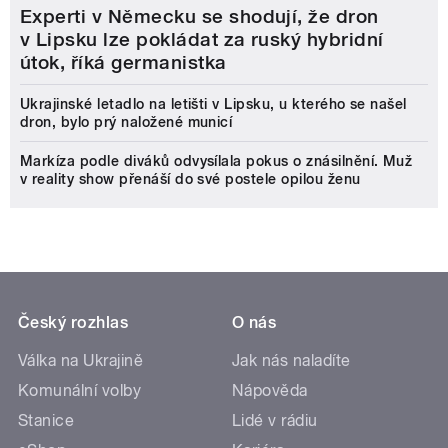
Experti v Německu se shodují, že dron
v Lipsku lze pokládat za ruský hybridní
útok, říká germanistka
Ukrajinské letadlo na letišti v Lipsku, u kterého se našel
dron, bylo prý naložené municí
Markíza podle diváků odvysílala pokus o znásilnění. Muž
v reality show přenáší do své postele opilou ženu
Český rozhlas
O nás
Válka na Ukrajině
Jak nás naladíte
Komunální volby
Nápověda
Stanice
Lidé v rádiu