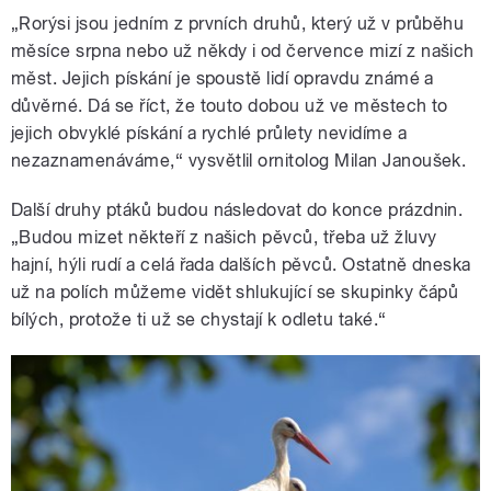
„Rorýsi jsou jedním z prvních druhů, který už v průběhu
měsíce srpna nebo už někdy i od července mizí z našich
měst. Jejich pískání je spoustě lidí opravdu známé a
důvěrné. Dá se říct, že touto dobou už ve městech to
jejich obvyklé pískání a rychlé průlety nevidíme a
nezaznamenáváme,“ vysvětlil ornitolog Milan Janoušek.
Další druhy ptáků budou následovat do konce prázdnin.
„Budou mizet někteří z našich pěvců, třeba už žluvy
hajní, hýli rudí a celá řada dalších pěvců. Ostatně dneska
už na polích můžeme vidět shlukující se skupinky čápů
bílých, protože ti už se chystají k odletu také.“