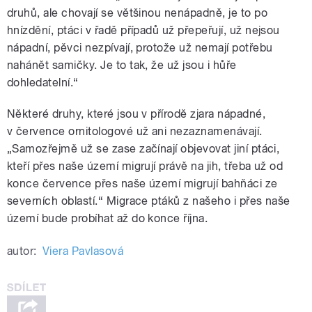
druhů, ale chovají se většinou nenápadně, je to po
hnízdění, ptáci v řadě případů už přepeřují, už nejsou
nápadní, pěvci nezpívají, protože už nemají potřebu
nahánět samičky. Je to tak, že už jsou i hůře
dohledatelní.“
Některé druhy, které jsou v přírodě zjara nápadné,
v července ornitologové už ani nezaznamenávají.
„Samozřejmě už se zase začínají objevovat jiní ptáci,
kteří přes naše území migrují právě na jih, třeba už od
konce července přes naše území migrují bahňáci ze
severních oblastí.“ Migrace ptáků z našeho i přes naše
území bude probíhat až do konce října.
autor:
Viera Pavlasová