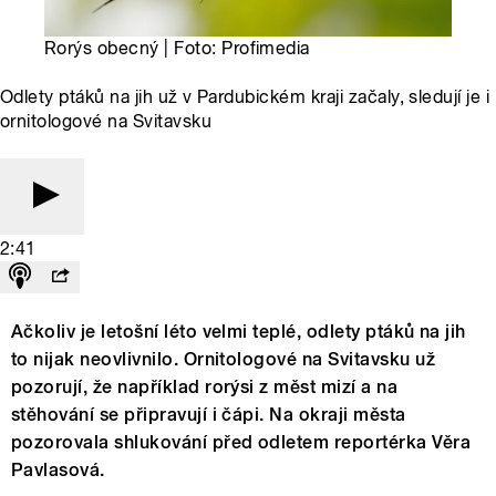
Rorýs obecný | Foto: Profimedia
Odlety ptáků na jih už v Pardubickém kraji začaly, sledují je i
ornitologové na Svitavsku
2:41
Ačkoliv je letošní léto velmi teplé, odlety ptáků na jih
to nijak neovlivnilo. Ornitologové na Svitavsku už
pozorují, že například rorýsi z měst mizí a na
stěhování se připravují i čápi. Na okraji města
pozorovala shlukování před odletem reportérka Věra
Pavlasová.