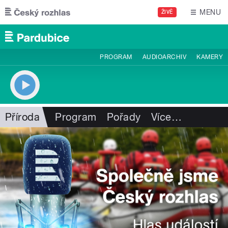
Přejít k hlavnímu obsahu
MENU
ŽIVĚ
PROGRAM
AUDIOARCHIV
KAMERY
Příroda
Program
Pořady
Více
…