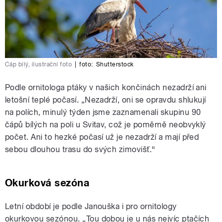
Čáp bílý, ilustrační foto
|
foto:
Shutterstock
Podle ornitologa ptáky v našich končinách nezadrží ani
letošní teplé počasí. „Nezadrží, oni se opravdu shlukují
na polích, minulý týden jsme zaznamenali skupinu 90
čápů bílých na poli u Svitav, což je poměrně neobvyklý
počet. Ani to hezké počasí už je nezadrží a mají před
sebou dlouhou trasu do svých zimovišť.“
Okurková sezóna
Letní období je podle Janouška i pro ornitology
okurkovou sezónou. „Tou dobou je u nás nejvíc ptačích