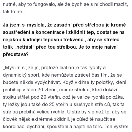
nutné, aby to fungovalo, ale že bych se s ní chodil mazlit,
tak to ne.“
Já jsem si myslela, že zásadní před střelbou je kromě
soustředění a koncentrace i zklidnit tep, dostat se na
nějakou klidnější tepovou frekvenci, aby se střelec
tolik „netřásl“ před tou střelbou. Je to moje naivní
představa?
„Myslím si, že je, protože biatlon je tak rychlý a
dynamický sport, kde nemůžete ztrácet čas tím, že se
budete někde vydýchávat. Když vidíme ty položky, které
probíhají v řádu 20 vteřin, máme střelce, kteří dokáží
stojku střílet pod 20 vteřin, což je velice rychlá položka,
ty ležky jsou také do 25 vteřin u slušných střelců, tak ta
střelba probíhá velice rychle. U střelby víc než to, aby se
člověk nějak extrémně zklidnil, je důležité naučit se
koordinaci dýchání, spouštění a najetí na terč. Ten výstřel