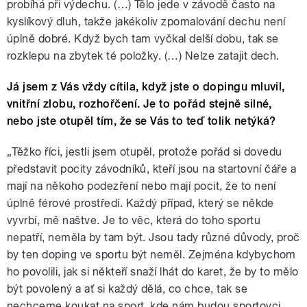
probíhá při výdechu. (…) Tělo jede v závodě často na
kyslíkový dluh, takže jakékoliv zpomalování dechu není
úplně dobré. Když bych tam vyčkal delší dobu, tak se
rozklepu na zbytek té položky. (…) Nelze zatajit dech.
Já jsem z Vás vždy cítila, když jste o dopingu mluvil,
vnitřní zlobu, rozhořčení. Je to pořád stejně silné,
nebo jste otupěl tím, že se Vás to teď tolik netýká?
„Těžko říci, jestli jsem otupěl, protože pořád si dovedu
představit pocity závodníků, kteří jsou na startovní čáře a
mají na někoho podezření nebo mají pocit, že to není
úplně férové prostředí. Každý případ, který se někde
vyvrbí, mě naštve. Je to věc, která do toho sportu
nepatří, neměla by tam být. Jsou tady různé důvody, proč
by ten doping ve sportu být neměl. Zejména kdybychom
ho povolili, jak si někteří snaží lhát do karet, že by to mělo
být povolený a ať si každý dělá, co chce, tak se
nechceme koukat na sport, kde nám budou sportovci