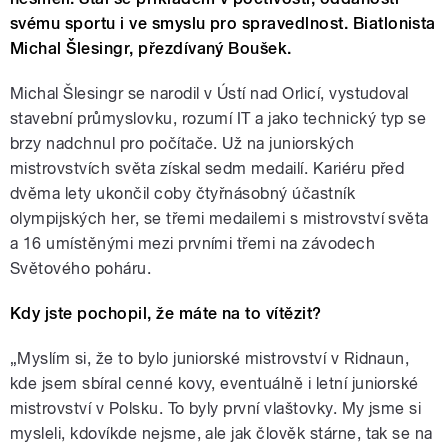
svému sportu i ve smyslu pro spravedlnost. Biatlonista
Michal Šlesingr, přezdívaný Boušek.
Michal Šlesingr se narodil v Ústí nad Orlicí, vystudoval
stavební průmyslovku, rozumí IT a jako technický typ se
brzy nadchnul pro počítače. Už na juniorských
mistrovstvích světa získal sedm medailí. Kariéru před
dvěma lety ukončil coby čtyřnásobný účastník
olympijských her, se třemi medailemi s mistrovství světa
a 16 umístěnými mezi prvními třemi na závodech
Světového poháru.
Kdy jste pochopil, že máte na to vítězit?
„Myslím si, že to bylo juniorské mistrovství v Ridnaun,
kde jsem sbíral cenné kovy, eventuálně i letní juniorské
mistrovství v Polsku. To byly první vlaštovky. My jsme si
mysleli, kdovíkde nejsme, ale jak člověk stárne, tak se na