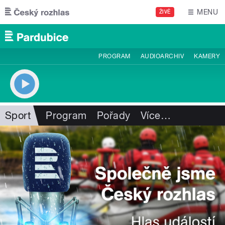
Přejít k hlavnímu obsahu
MENU
ŽIVĚ
PROGRAM
AUDIOARCHIV
KAMERY
Sport
Program
Pořady
Více
…