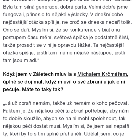
Byla tam silná generace, dobrá parta. Velmi dobře jsme
fungovali, přineslo to nějaké výsledky. V dnešní době
nejčastější otázka spíš je, ne proč se dneska nedaří tolik.
Ono se daří. Myslím si, že se konkurence v biatlonu
postupem času mění, světová špička je podstatně širší,
takže prosadit se v ní je opravdu těžké. Ta nejčastější
otázka spíš je, jestli tam máme nějaké nástupce, jestli
tam jsou mladí.“
Když jsem v Záletech mluvila s
Michalem Krčmářem
,
úplně se dojímal, když mluvil o své zbrani a jak o ni
pečuje. Máte to taky tak?
„Já už zbraň nemám, takže už nemám o koho pečovat.
Faktem je, že nějakou péči ta zbraň potřebuje, aby nám
to dobře sloužilo, abych se na ni mohl spolehnout, tak
nějakou péči dostat musí. Myslím si, že jsem asi nepatřil
ty, kteří by to s tím úplně přeháněli. Udělal jsem, co je