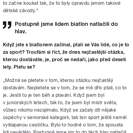
to začne koukat tak, že to byly opravdu jenom takové
dětské závody.“
Postupně jsme lidem biatlon natlačili do
hlav.
Když jste s biatlonem začínal, ptali se Vás lidé, co je to
za sport? Troufám si říct, že dnes nejčastější otázka,
kterou dostáváte, je, proč se nedaří, jako před deseti
lety. Pletu se?
„Možná se pletete v tom, kterou otázku nejčastěji
dostávám. Nepletete se v tom, že se mě dřív ptali, co to
je. Jestli to je ten běh a plavání. Když jsem byl
v juniorských letech, tak to, že jsem byl mistr světa,
vůbec nikoho nezajímalo. Když se začaly dít nějaké
úspěchy v seniorské kategorii, tak ten sport ještě neměl
vyšlapanou cestičku. Bylo to hodně o tom, že spousta
lidí nevědělo. Postupně jsme jim to do těch hlav natlačili.