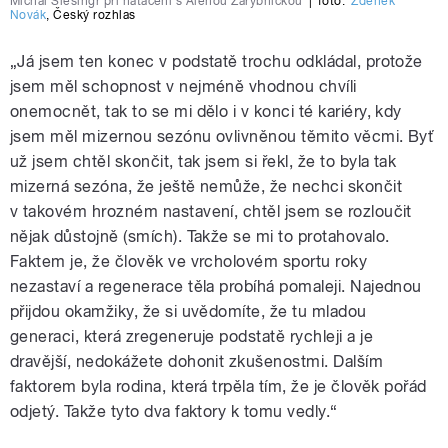
Michal Šlesingr při natáčení s Alenou Zárybnickou
|
foto:
Zdeněk
Novák
,
Český rozhlas
„Já jsem ten konec v podstatě trochu odkládal, protože
jsem měl schopnost v nejméně vhodnou chvíli
onemocnět, tak to se mi dělo i v konci té kariéry, kdy
jsem měl mizernou sezónu ovlivněnou těmito věcmi. Byť
už jsem chtěl skončit, tak jsem si řekl, že to byla tak
mizerná sezóna, že ještě nemůže, že nechci skončit
v takovém hrozném nastavení, chtěl jsem se rozloučit
nějak důstojně (smích). Takže se mi to protahovalo.
Faktem je, že člověk ve vrcholovém sportu roky
nezastaví a regenerace těla probíhá pomaleji. Najednou
přijdou okamžiky, že si uvědomíte, že tu mladou
generaci, která zregeneruje podstatě rychleji a je
dravější, nedokážete dohonit zkušenostmi. Dalším
faktorem byla rodina, která trpěla tím, že je člověk pořád
odjetý. Takže tyto dva faktory k tomu vedly.“