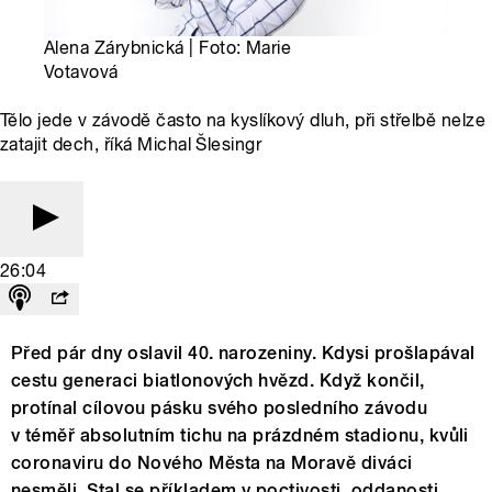
Alena Zárybnická | Foto: Marie
Votavová
Tělo jede v závodě často na kyslíkový dluh, při střelbě nelze
zatajit dech, říká Michal Šlesingr
26:04
Před pár dny oslavil 40. narozeniny. Kdysi prošlapával
cestu generaci biatlonových hvězd. Když končil,
protínal cílovou pásku svého posledního závodu
v téměř absolutním tichu na prázdném stadionu, kvůli
coronaviru do Nového Města na Moravě diváci
nesměli. Stal se příkladem v poctivosti, oddanosti