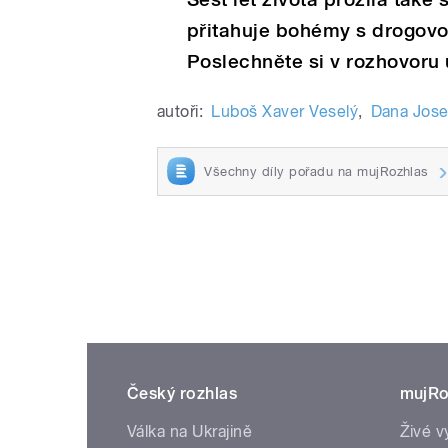
přitahuje bohémy s drogovou 
Poslechněte si v rozhovoru 
autoři:
Luboš Xaver Veselý
,
Dana Jose
Všechny díly pořadu na mujRozhlas
Český rozhlas
mujRo
Válka na Ukrajině
Živé v