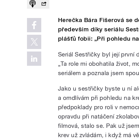
Herečka Bára Fišerová se do
především díky seriálu Sest
plášťů fobii: „Při pohledu n
Seriál Sestřičky byl její prvn
„Ta role mi obohatila život,
seriálem a poznala jsem spou
Jako u sestřičky byste u ní a
a omdlívám při pohledu na kr
předpoklady pro roli v nemoc
opravdu při natáčení zkolabov
filmová, stalo se. Pak už jse
krev už zvládám, i když má v