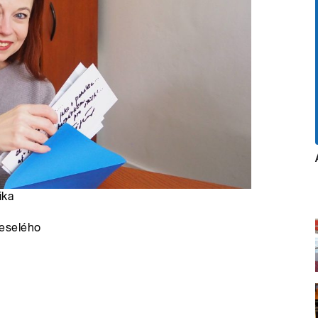
ika
Veselého