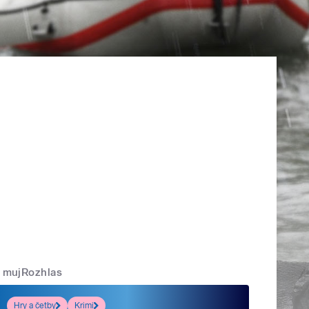
mujRozhlas
Hry a četby
Krimi