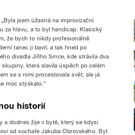
 „Byla jsem úžasná na improvizační
u za hlavu, a to byl handicap. Klasický
sem, že bych to nikdy profesionálně
rní tanec ji bavil, a tak hned po
ho divadla Jiřího Srnce, kde strávila dva
 skupiny, která slavila úspěch po celém
sem se s nimi procestovala svět, ale já
se moc stýskalo.“
nou historií
y a dodnes žije v bytě, který se kdysi
ínkovi od sochaře Jakuba Obrovského. Byt