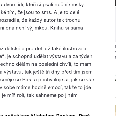
dvou lidí, kteří si psali noční smsky.
cké tím, že jsou to sms. A je to celé
rozradila, že každý autor tak trochu
 ani ona není výjimkou. Knihu si sama
až dětské a pro děti už také ilustrovala
e“, je schopná udělat výstavu a za týden
echno dělám na poslední chvíli, to mám
 výstavu, tak ještě tři dny před tím jsem
směje se Bára a pochvaluje si, jak se vše
 v sobě máme hodně emocí, takže to jde
je míň rolí, tak sáhneme po jiném
ké se zpěvákem Michalem Penkem. Proč