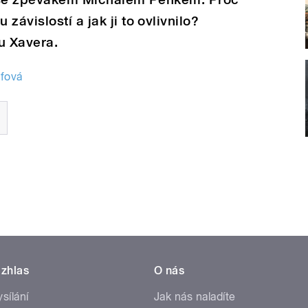
závislostí a jak ji to ovlivnilo?
u Xavera.
fová
zhlas
O nás
ysílání
Jak nás naladíte