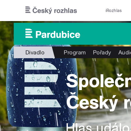
Přejít k hlavnímu obsahu
iRozhlas
Divadlo
Program
Pořady
Audi