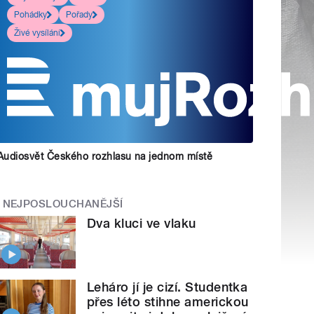
Pohádky
Pořady
Živé vysílání
Audiosvět Českého rozhlasu na jednom místě
NEJPOSLOUCHANĚJŠÍ
Dva kluci ve vlaku
Leháro jí je cizí. Studentka
přes léto stihne americkou