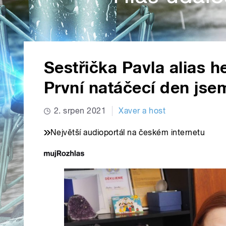
Sestřička Pavla alias h
První natáčecí den jse
2. srpen 2021
Xaver a host
Největší audioportál na českém internetu