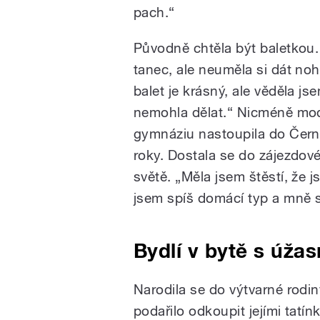
pach.“
Původně chtěla být baletkou.
tanec, ale neuměla si dát noh
balet je krásný, ale věděla j
nemohla dělat.“ Nicméně mode
gymnáziu nastoupila do Černé
roky. Dostala se do zájezdové
světě. „Měla jsem štěstí, že j
jsem spíš domácí typ a mně 
Bydlí v bytě s úžas
Narodila se do výtvarné rodin
podařilo odkoupit jejími tat