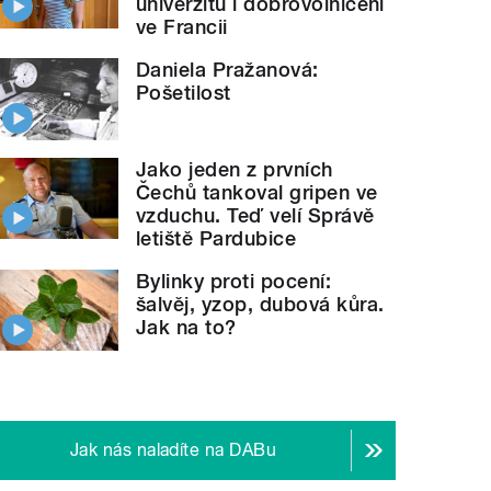
univerzitu i dobrovolničení
ve Francii
Daniela Pražanová:
Pošetilost
Jako jeden z prvních
Čechů tankoval gripen ve
vzduchu. Teď velí Správě
letiště Pardubice
Bylinky proti pocení:
šalvěj, yzop, dubová kůra.
Jak na to?
Jak nás naladíte na DABu