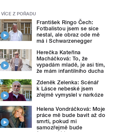
VÍCE Z POŘADU
František Ringo Čech:
Fotbalistou jsem se sice
nestal, ale obraz ode mě
má i Schwarzenegger
Herečka Kateřina
Macháčková: To, že
vypadám mladě, je asi tím,
že mám infantilního ducha
Zdeněk Zelenka: Scénář
k Lásce nebeské jsem
zřejmě vymyslel v narkóze
Helena Vondráčková: Moje
práce mě bude bavit až do
smrti, pokud mi
samozřejmě bude