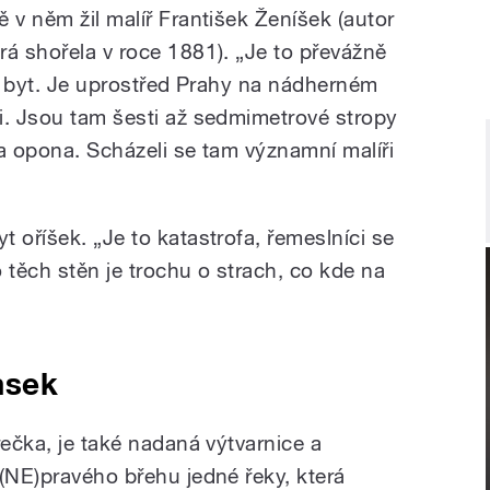
 v něm žil malíř František Ženíšek (autor
rá shořela v roce 1881). „Je to převážně
na byt. Je uprostřed Prahy na nádherném
i. Jsou tam šesti až sedmimetrové stropy
la opona. Scházeli se tam významní malíři
 oříšek. „Je to katastrofa, řemeslníci se
 těch stěn je trochu o strach, co kde na
msek
rečka, je také nadaná výtvarnice a
 (NE)pravého břehu jedné řeky, která