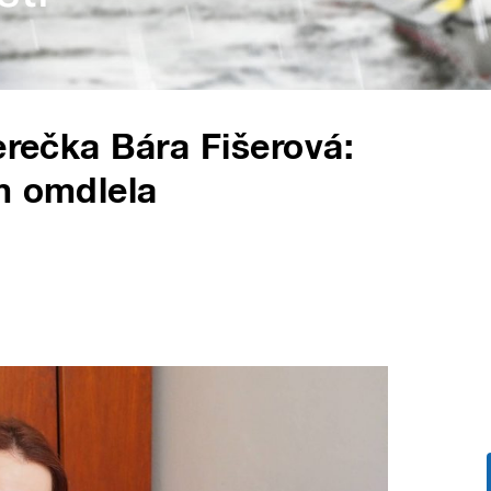
erečka Bára Fišerová:
m omdlela