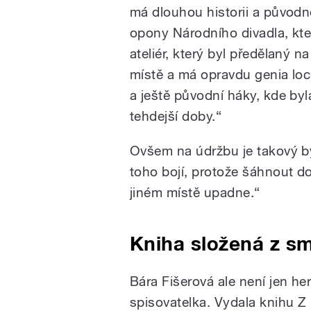
má dlouhou historii a původně
opony Národního divadla, kte
ateliér, který byl předělaný 
místě a má opravdu genia loc
a ještě původní háky, kde by
tehdejší doby.“
Ovšem na údržbu je takový byt
toho bojí, protože šáhnout do
jiném místě upadne.“
Kniha složená z s
Bára Fišerová ale není jen he
spisovatelka. Vydala knihu Z