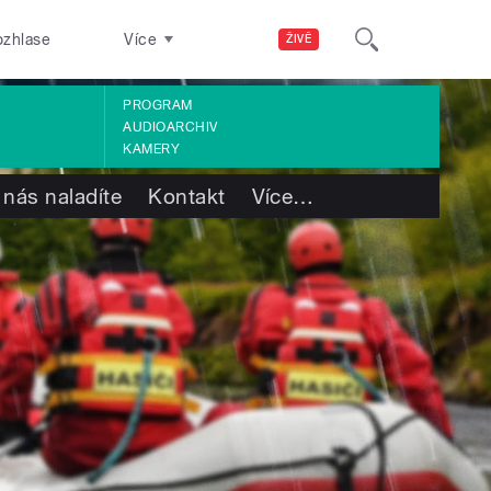
ozhlase
Více
ŽIVĚ
PROGRAM
AUDIOARCHIV
KAMERY
 nás naladíte
Kontakt
Více
…