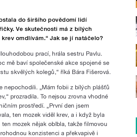
stala do širšího povědomí lidí
řičky. Ve skutečnosti má z bílých
a krev omdlívám.“ Jak se jí natáčelo?
í dlouhodobou prací, hrála sestru Pavlu.
 moc mě baví společenské akce spojené se
stu skvělých kolegů,“ říká Bára Fišerová.
le nepochodili. „Mám fobii z bílých plášťů
ev,“ prozradila. To nejsou zrovna vhodné
ničním prostředí. „První den jsem
ala, ten mozek viděl krev, a i když byla
m ten mozek nějak oblbla, takže filmovou
ěrohodnou konzistenci a překvapivě i