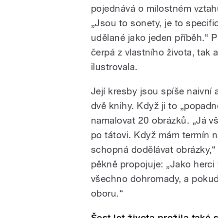
pojednává o milostném vztahu 
„Jsou to sonety, je to specifi
udělané jako jeden příběh.“ P
čerpá z vlastního života, tak
ilustrovala.
Její kresby jsou spíše naivní 
dvě knihy. Když ji to „popadn
namalovat 20 obrázků. „Já vš
po tátovi. Když mám termín na
schopná dodělávat obrázky,“ 
pěkně propojuje: „Jako herci
všechno dohromady, a pokud 
oboru.“
Šest let života prožila ta