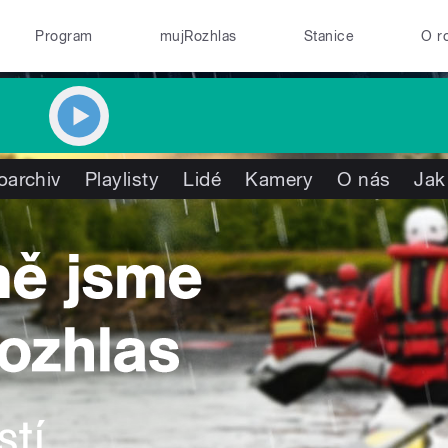
Program
mujRozhlas
Stanice
O r
oarchiv
Playlisty
Lidé
Kamery
O nás
Jak