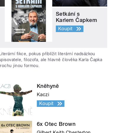
Setkání s
Karlem Čapkem
Koupit
Literární fikce, pokus přiblížit literární nadsázkou
spisovatele, filozofa, ale hlavně člověka Karla Čapka
trochu jinou formou.
Kněhyně
Kaczi
Koupit
6x Otec Brown
Gilbert Keith Chesterton