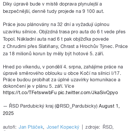
Díky úpravě bude v místě doprava plynulejší a
bezpečnější, denně tudy projede na 9 100 aut.
Práce jsou plánovány na 32 dní a vyžadují úplnou
uzavírku silnice. Objízdná trasa pro auta do 6 t vede přes
Topol. Nákladní auta nad 6 t pak objížďka povede
z Chrudimi přes Slatiňany, Chrast a Hrochův Týnec. Práce
za 18 milionů korun by měly být hotové 5. září.
Hned po víkendu, v pondělí 4. srpna, zahájíme práce na
úpravě směrového oblouku u obce Kočí na silnici I/17.
Práce budou probíhat za úplné uzavírky komunikace a
dokončení je v plánu 5. září. Více
https://t.co/TFetswwbFu
pic.twitter.com/JkaSivQpyo
— ŘSD Pardubický kraj (@RSD_Pardubicky)
August 1,
2025
autoři:
Jan Ptáček
,
Josef Kopecký
|
zdroje:
ŘSD
,