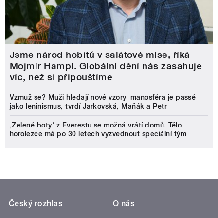
Jsme národ hobitů v salátové míse, říká
Mojmír Hampl. Globální dění nás zasahuje
víc, než si připouštíme
Vzmuž se? Muži hledají nové vzory, manosféra je passé
jako leninismus, tvrdí Jarkovská, Maňák a Petr
‚Zelené boty‘ z Everestu se možná vrátí domů. Tělo
horolezce má po 30 letech vyzvednout speciální tým
Český rozhlas
O nás