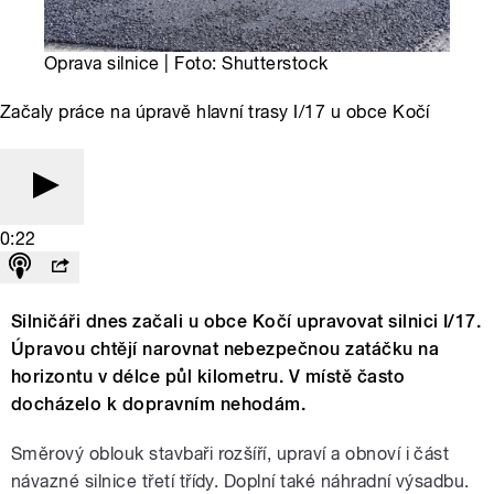
Oprava silnice | Foto: Shutterstock
Začaly práce na úpravě hlavní trasy I/17 u obce Kočí
0:22
Silničáři dnes začali u obce Kočí upravovat silnici I/17.
Úpravou chtějí narovnat nebezpečnou zatáčku na
horizontu v délce půl kilometru. V místě často
docházelo k dopravním nehodám.
Směrový oblouk stavbaři rozšíří, upraví a obnoví i část
návazné silnice třetí třídy. Doplní také náhradní výsadbu.