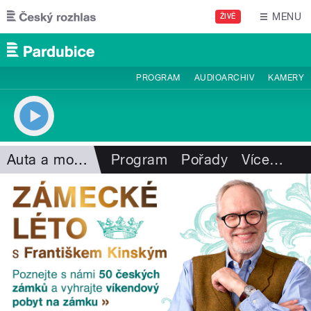
Přejít k hlavnímu obsahu
MENU
ŽIVĚ
PROGRAM
AUDIOARCHIV
KAMERY
Auta a motorismus
Program
Pořady
Více
…