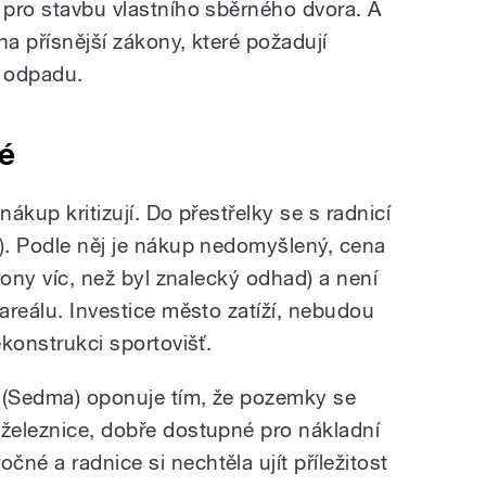
í pro stavbu vlastního sběrného dvora. A
na přísnější zákony, které požadují
 odpadu.
é
nákup kritizují. Do přestřelky se s radnicí
S). Podle něj je nákup nedomyšlený, cena
liony víc, než byl znalecký odhad) a není
 areálu. Investice město zatíží, nebudou
ekonstrukci sportovišť.
k (Sedma) oponuje tím, že pozemky se
 železnice, dobře dostupné pro nákladní
né a radnice si nechtěla ujít příležitost