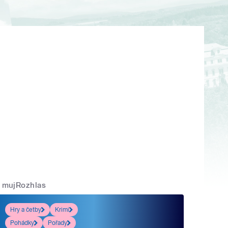
mujRozhlas
Hry a četby
Krimi
Pohádky
Pořady