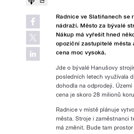
Radnice ve Slatiňanech se r
nádraží. Město za bývalé str
Nákup má vyřešit hned něko
opoziční zastupitelé města a
cena moc vysoká.
Jde o bývalé Hanušovy strojír
posledních letech využívala do
dohodla na odprodeji. Území
cena je skoro 28 milionů kor
Radnice v místě plánuje vytv
města. Stroje i zaměstnanci t
má změnit. Bude tam prostor p