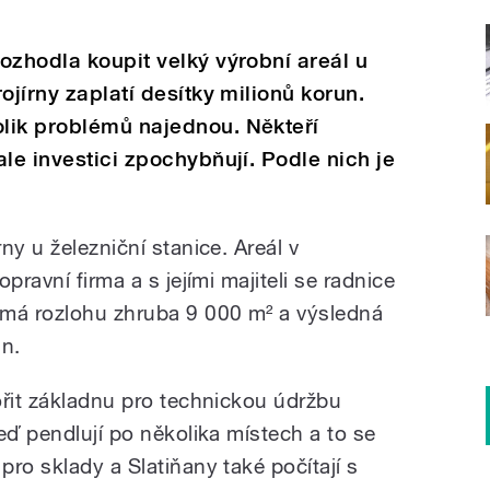
ozhodla koupit velký výrobní areál u
ojírny zaplatí desítky milionů korun.
lik problémů najednou. Někteří
le investici zpochybňují. Podle nich je
ny u železniční stanice. Areál v
pravní firma a s jejími majiteli se radnice
 má rozlohu zhruba 9 000 m² a výsledná
un.
ořit základnu pro technickou údržbu
eď pendlují po několika místech a to se
ro sklady a Slatiňany také počítají s