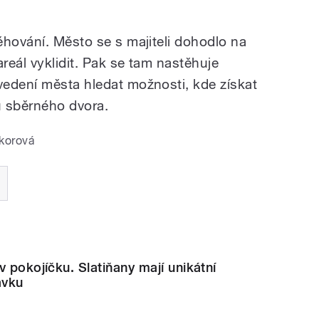
ěhování. Město se s majiteli dohodlo na
areál vyklidit. Pak se tam nastěhuje
edení města hledat možnosti, kde získat
u sběrného dvora.
korová
v pokojíčku. Slatiňany mají unikátní
ávku