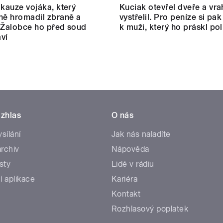
 kauze vojáka, který
Kuciak otevřel dveře a vra
ně hromadil zbraně a
vystřelil. Pro peníze si pak
 Žalobce ho před soud
k muži, který ho práskl poli
ví
zhlas
O nás
ysílání
Jak nás naladíte
rchiv
Nápověda
sty
Lidé v rádiu
í aplikace
Kariéra
Kontakt
Rozhlasový poplatek