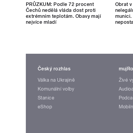
PRŮZKUM: Podle 72 procent
Obrat v
Čechů nedělá vláda dost proti
nelegál
extrémním teplotám. Obavy mají
munici.
nejvíce mladí
neposta
Český rozhlas
mujRo
Válka na Ukrajině
Živé v
Komunální volby
Audioa
Stanice
Podca
eShop
Mobiln