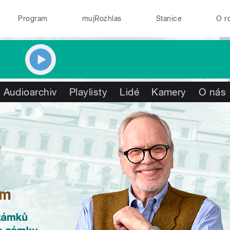
Program
mujRozhlas
Stanice
O r
Audioarchiv
Playlisty
Lidé
Kamery
O nás