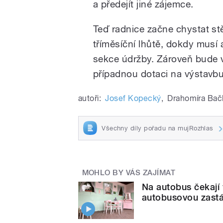
a předejít jiné zájemce.
Teď radnice začne chystat st
tříměsíční lhůtě, dokdy musí 
sekce údržby. Zároveň bude v
případnou dotaci na výstavb
autoři:
Josef Kopecký
,
Drahomíra Bač
Všechny díly pořadu na mujRozhlas
MOHLO BY VÁS ZAJÍMAT
Na autobus čekají 
autobusovou zast