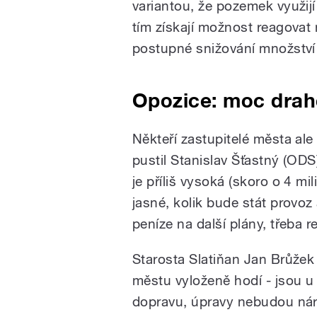
variantou, že pozemek využij
tím získají možnost reagovat 
postupné snižování množství
Opozice: moc drah
Někteří zastupitelé města ale 
pustil Stanislav Šťastný (OD
je příliš vysoká (skoro o 4 mi
jasné, kolik bude stát provoz
peníze na další plány, třeba r
Starosta Slatiňan Jan Brůže
městu vyloženě hodí - jsou u
dopravu, úpravy nebudou nároč