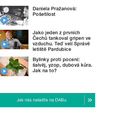
Daniela Pražanová:
Pošetilost
Jako jeden z prvních
Čechů tankoval gripen ve
vzduchu. Teď velí Správě
letiště Pardubice
Bylinky proti pocení:
šalvěj, yzop, dubová kůra.
Jak na to?
Jak nás naladíte na DABu