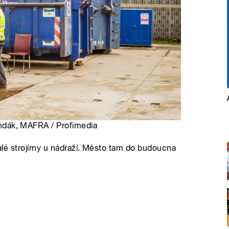
Lundák, MAFRA / Profimedia
valé strojírny u nádraží. Město tam do budoucna