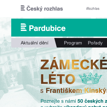
Přejít k hlavnímu obsahu
iRozhlas
Aktuální dění
Program
Pořady