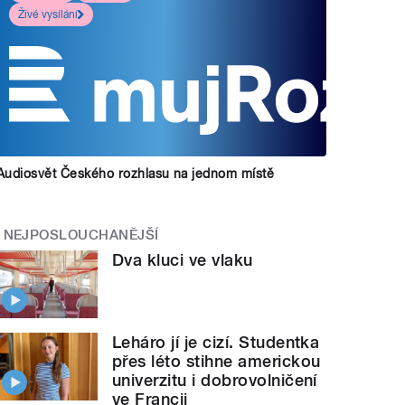
Živé vysílání
Audiosvět Českého rozhlasu na jednom místě
NEJPOSLOUCHANĚJŠÍ
Dva kluci ve vlaku
Leháro jí je cizí. Studentka
přes léto stihne americkou
univerzitu i dobrovolničení
ve Francii