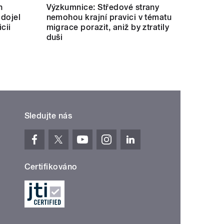
h
Výzkumnice: Středové strany
 dojel
nemohou krajní pravici v tématu
cii
migrace porazit, aniž by ztratily
duši
Sledujte nás
Certifikováno