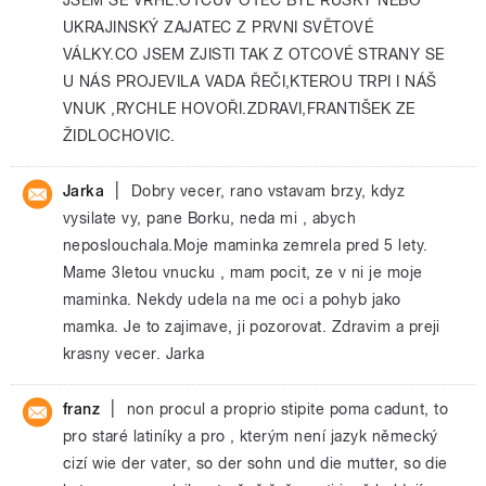
UKRAJINSKÝ ZAJATEC Z PRVNI SVĚTOVÉ
VÁLKY.CO JSEM ZJISTI TAK Z OTCOVÉ STRANY SE
U NÁS PROJEVILA VADA ŘEČI,KTEROU TRPI I NÁŠ
VNUK ,RYCHLE HOVOŘI.ZDRAVI,FRANTIŠEK ZE
ŽIDLOCHOVIC.
|
Jarka
Dobry vecer, rano vstavam brzy, kdyz
vysilate vy, pane Borku, neda mi , abych
neposlouchala.Moje maminka zemrela pred 5 lety.
Mame 3letou vnucku , mam pocit, ze v ni je moje
maminka. Nekdy udela na me oci a pohyb jako
mamka. Je to zajimave, ji pozorovat. Zdravim a preji
krasny vecer. Jarka
|
franz
non procul a proprio stipite poma cadunt, to
pro staré latiníky a pro , kterým není jazyk německý
cizí wie der vater, so der sohn und die mutter, so die