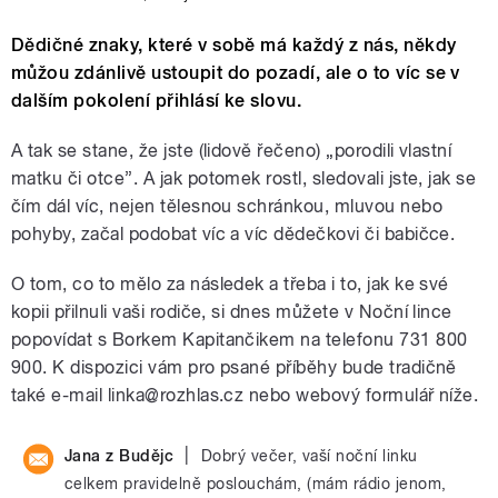
Dědičné znaky, které v sobě má každý z nás, někdy
můžou zdánlivě ustoupit do pozadí, ale o to víc se v
dalším pokolení přihlásí ke slovu.
A tak se stane, že jste (lidově řečeno) „porodili vlastní
matku či otce”. A jak potomek rostl, sledovali jste, jak se
čím dál víc, nejen tělesnou schránkou, mluvou nebo
pohyby, začal podobat víc a víc dědečkovi či babičce.
O tom, co to mělo za následek a třeba i to, jak ke své
kopii přilnuli vaši rodiče, si dnes můžete v Noční lince
popovídat s Borkem Kapitančikem na telefonu 731 800
900. K dispozici vám pro psané příběhy bude tradičně
také e-mail linka@rozhlas.cz nebo webový formulář níže.
|
Jana z Budějc
Dobrý večer, vaší noční linku
celkem pravidelně poslouchám, (mám rádio jenom,