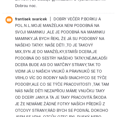
Dobrou noc.
|
frantisek svaricek
DOBRY VEČÉR P.BORKU A
POL.N.L.MOJE MANŽÉLKA NENI PODOBNÁ NA
SVOJI MAMINKU ,ALE JE PODOBNÁ NA MAMINKU
MAMINKY.JÁ BYCH ŘEKL ŽE JÁ SU PODOBNÝ NA
NAŠEHO TATKY. NAŠE DĚTI ,TO JE TAKOVÝ
MIX,SYN JE DO MANŽÉLKY,STARŠI DCERA,JE
PODOBNÁ DO SESTRY NAŠEHO TATKY,NÉJMLADŠI
DCERA BUDE ASI DO MATČINY STRANY,TAK TO
VIDIM JÁ.U NAŠICH VNUKŮ A PRAVNUKŮ SE TO
VRHLO VÍC DO RODINY NAŠI SNACHYCO SE TÝČE
PODOBY,ALE CO SE TÝČE PRACOVITOSTI ,TAK TAM
NÁS NAŠE DĚTI NEZAPŘOU.MÁME VNUČKU TAKY
OD DCERY JANY,A TA JE TAKY PRACOVITÁ.ŠKODA
JE ŽE NEMÁME ŽÁDNÉ FOTKY NAŠÍCH PŘEDKŮ Z
OTCOVY STRANY,RÁD BYCH SE PODIVÁL DOKOHO
JSEM SE VRHL.OTCŮV OTEC BYL RUSKÝ NEBO