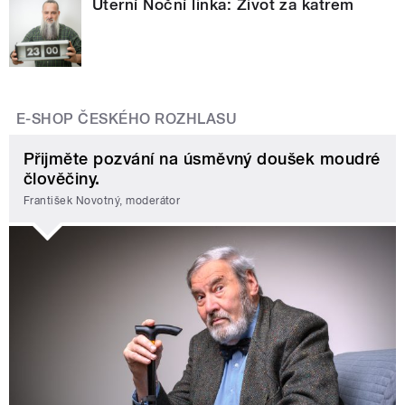
Úterní Noční linka: Život za katrem
E-SHOP ČESKÉHO ROZHLASU
Přijměte pozvání na úsměvný doušek moudré
člověčiny.
František Novotný, moderátor