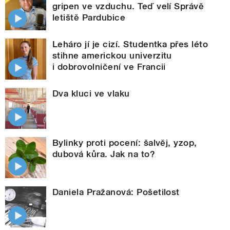
gripen ve vzduchu. Teď velí Správě
letiště Pardubice
Leháro jí je cizí. Studentka přes léto
stihne americkou univerzitu
i dobrovolničení ve Francii
Dva kluci ve vlaku
Bylinky proti pocení: šalvěj, yzop,
dubová kůra. Jak na to?
Daniela Pražanová: Pošetilost