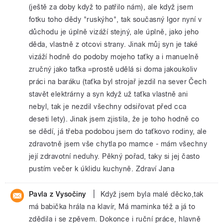
(ještě za doby když to patřilo nám), ale když jsem
fotku toho dědy "ruskýho", tak současný Igor nyní v
důchodu je úplně vizáží stejný, ale úplně, jako jeho
děda, vlastně z otcovi strany. Jinak můj syn je také
vizáží hodně do podoby mojeho taťky a i manuelně
zručný jako taťka =prostě udělá si doma jakoukoliv
práci na baráku (taťka byl strojař jezdil na sever Čech
stavět elektrárny a syn když už taťka vlastně ani
nebyl, tak je nezdil všechny odsiřovat před cca
deseti lety). Jinak jsem zjistila, že je toho hodně co
se dědí, já třeba podobou jsem do taťkovo rodiny, ale
zdravotně jsem vše chytla po mamce - mám všechny
její zdravotní neduhy. Pěkný pořad, taky si jej často
pustím večer k úklidu kuchyně. Zdraví Jana
|
Pavla z Vysočiny
Když jsem byla malé děcko,tak
má babička hrála na klavír, Má maminka též a já to
zdědila i se zpěvem. Dokonce i ruční práce, hlavně