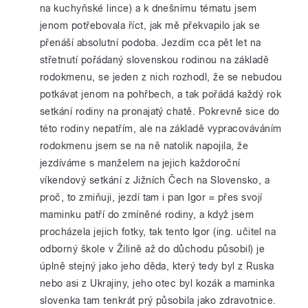
na kuchyňské lince) a k dnešnímu tématu jsem
jenom potřebovala říct, jak mě překvapilo jak se
přenáší absolutní podoba. Jezdím cca pět let na
střetnutí pořádaný slovenskou rodinou na základě
rodokmenu, se jeden z nich rozhodl, že se nebudou
potkávat jenom na pohřbech, a tak pořádá každý rok
setkání rodiny na pronajatý chatě. Pokrevně sice do
této rodiny nepatřím, ale na základě vypracováváním
rodokmenu jsem se na ně natolik napojila, že
jezdíváme s manželem na jejich každoroční
víkendový setkání z Jižních Čech na Slovensko, a
proč, to zmiňuji, jezdí tam i pan Igor = přes svojí
maminku patří do zmíněné rodiny, a když jsem
procházela jejich fotky, tak tento Igor (ing. učitel na
odborný škole v Žilině až do důchodu působil) je
úplně stejný jako jeho děda, který tedy byl z Ruska
nebo asi z Ukrajiny, jeho otec byl kozák a maminka
slovenka tam tenkrát prý působila jako zdravotnice.