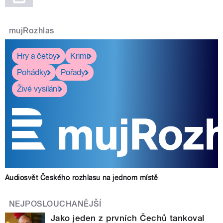
mujRozhlas
Hry a četby
Krimi
Pohádky
Pořady
Živé vysílání
Audiosvět Českého rozhlasu na jednom místě
NEJPOSLOUCHANĚJŠÍ
Jako jeden z prvních Čechů tankoval