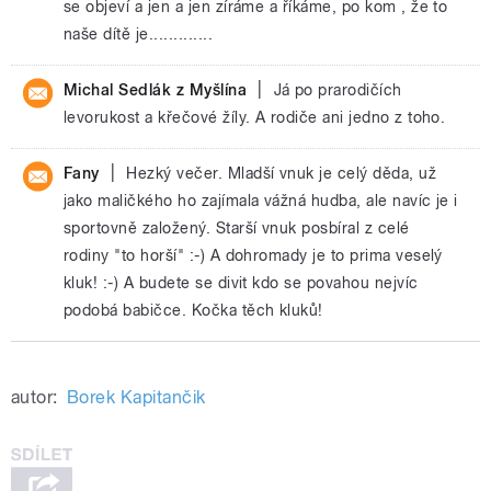
se objeví a jen a jen zíráme a říkáme, po kom , že to
naše dítě je.............
|
Michal Sedlák z Myšlína
Já po prarodičích
levorukost a křečové žíly. A rodiče ani jedno z toho.
|
Fany
Hezký večer. Mladší vnuk je celý děda, už
jako maličkého ho zajímala vážná hudba, ale navíc je i
sportovně založený. Starší vnuk posbíral z celé
rodiny "to horší" :-) A dohromady je to prima veselý
kluk! :-) A budete se divit kdo se povahou nejvíc
podobá babičce. Kočka těch kluků!
autor:
Borek Kapitančik