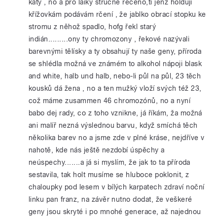
katy , no a pro laiky stručně řečeno,ti jenž holdují
křížovkám podávám rčení , že jablko obrací stopku ke
stromu z něhož spadlo, hofg řekl starý
indián.........ony ty chromozony , řekové nazývali
barevnými tělísky a ty obsahují ty naše geny, příroda
se shlédla možná ve známém to alkohol nápoji blask
and white, halb und halb, nebo-li půl na půl, 23 těch
kousků dá žena , no a ten mužký vloží svých též 23,
což máme zusammen 46 chromozónů, no a nyní
babo dej rady, co z toho vznikne, já říkám, ža možná
ani malíř nezná výslednou barvu, když smíchá těch
několika barev no a jsme zde v plné kráse, nejdříve v
nahotě, kde nás ještě nezdobí úspěchy a
neúspechy.......a já si myslím, že jak to ta příroda
sestavila, tak holt musíme se hluboce poklonit, z
chaloupky pod lesem v bílých karpatech zdraví noční
linku pan franz, na závěr nutno dodat, že veškeré
geny jsou skryté i po mnohé generace, až najednou