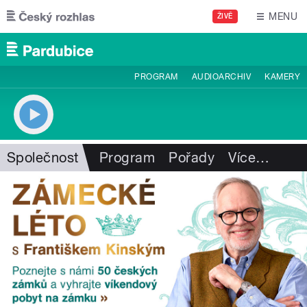
Přejít k hlavnímu obsahu
MENU
ŽIVĚ
PROGRAM
AUDIOARCHIV
KAMERY
Společnost
Program
Pořady
Více
…