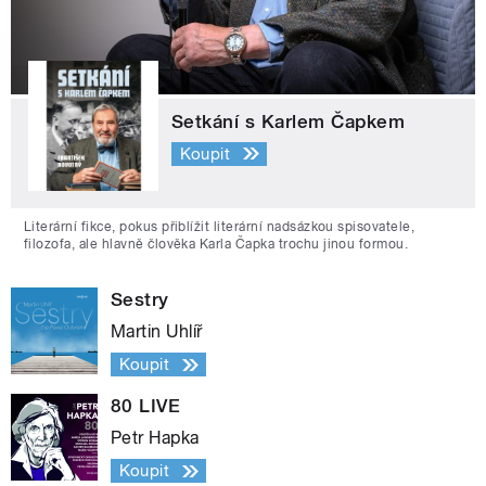
Setkání s Karlem Čapkem
Koupit
Literární fikce, pokus přiblížit literární nadsázkou spisovatele,
filozofa, ale hlavně člověka Karla Čapka trochu jinou formou.
Sestry
Martin Uhlíř
Koupit
80 LIVE
Petr Hapka
Koupit