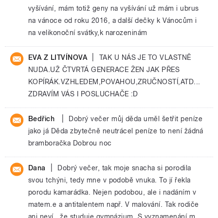
vyšívání, mám totiž geny na vyšívání už mám i ubrus
na vánoce od roku 2016, a další dečky k Vánocům i
na velikonoční svátky,k narozeninám
|
EVA Z LITVÍNOVA
TAK U NÁS JE TO VLASTNĚ
NUDA.UŽ ČTVRTÁ GENERACE ŽEN JAK PŘES
KOPÍRÁK.VZHLEDEM,POVAHOU,ZRUČNOSTÍ,ATD...
ZDRAVÍM VÁS I POSLUCHAČE :D
|
Bedřich
Dobrý večer můj děda uměl šetřit peníze
jako já Děda zbytečně neutrácel peníze to není žádná
bramboračka Dobrou noc
|
Dana
Dobrý večer, tak moje snacha si porodila
svou tchýni, tedy mne v podobě vnuka. To jí řekla
porodu kamarádka. Nejen podobou, ale i nadáním v
matem.e a antitalentem např. V malování. Tak rodiče
ani neví , že studuje gymnázium. S vyznamenání m.