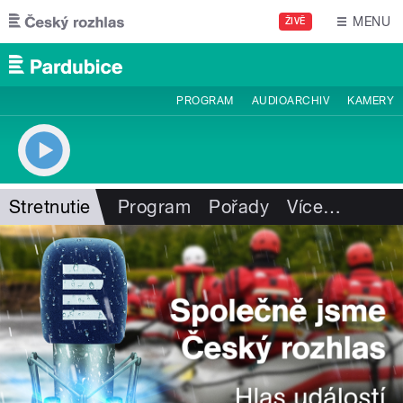
Přejít k hlavnímu obsahu
MENU
ŽIVĚ
PROGRAM
AUDIOARCHIV
KAMERY
Stretnutie
Program
Pořady
Více
…