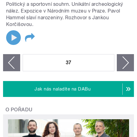
Politický a sportovní souhrn. Unikátní archeologický
nález. Expozice v Národním muzeu v Praze. Pavol
Hammel slaví narozeniny. Rozhovor s Jankou
Korčišovou.
STRÁNKY
37
n
zí
Jak nás naladíte na DABu
O POŘADU