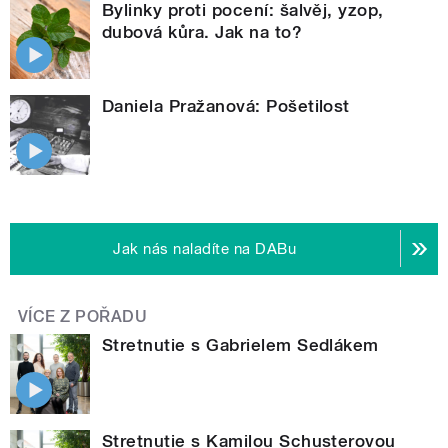
Bylinky proti pocení: šalvěj, yzop,
dubová kůra. Jak na to?
Daniela Pražanová: Pošetilost
Jak nás naladíte na DABu
VÍCE Z POŘADU
Stretnutie s Gabrielem Sedlákem
Stretnutie s Kamilou Schusterovou