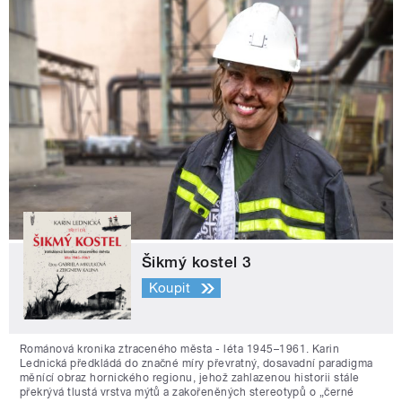
Šikmý kostel 3
Koupit
Románová kronika ztraceného města - léta 1945–1961. Karin
Lednická předkládá do značné míry převratný, dosavadní paradigma
měnící obraz hornického regionu, jehož zahlazenou historii stále
překrývá tlustá vrstva mýtů a zakořeněných stereotypů o „černé