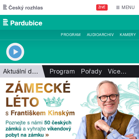
Přejít k hlavnímu obsahu
MENU
ŽIVĚ
PROGRAM
AUDIOARCHIV
KAMERY
Aktuální dění
Program
Pořady
Více
…