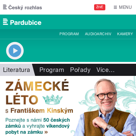
Přejít k hlavnímu obsahu
MENU
ŽIVĚ
PROGRAM
AUDIOARCHIV
KAMERY
Literatura
Program
Pořady
Více
…