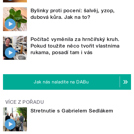
Bylinky proti pocení: šalvěj, yzop,
dubová kůra. Jak na to?
Počítač vyměnila za hrnčířský kruh.
Pokud toužíte něco tvořit vlastníma
rukama, posadí tam i vás
Jak nás naladíte na DABu
VÍCE Z POŘADU
Stretnutie s Gabrielem Sedlákem