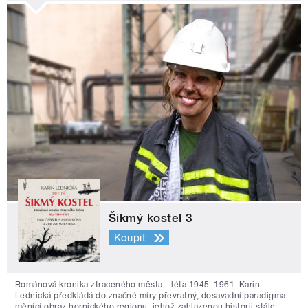
Šikmý kostel 3
Koupit
Románová kronika ztraceného města - léta 1945–1961. Karin
Lednická předkládá do značné míry převratný, dosavadní paradigma
měnící obraz hornického regionu, jehož zahlazenou historii stále