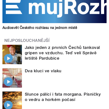
Audiosvět Českého rozhlasu na jednom místě
NEJPOSLOUCHANĚJŠÍ
Jako jeden z prvních Čechů tankoval
gripen ve vzduchu. Teď velí Správě
letiště Pardubice
Dva kluci ve vlaku
Slunce pálící i fata morgana. Písničky
o vedru a horkém počasí