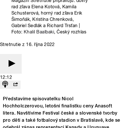
Magazín Stretnutie pripravujú: dolný
rad zľava Elena Kotová, Kamila
Schusterová, horný rad zľava Erik
Šimoňák, Kristína Chrenková,
Gabriel Sedlák a Richard Trsťan |
Foto:
Khalil Baalbaki
, Český rozhlas
Stretnutie z 16. října 2022
12:12
Představíme spisovatelku Nicol
Hochholczerovou, letošní finalistku ceny Anasoft
litera. Navštívíme Festival české a slovenské tvorby
pro děti a také fotbalový stadion v Bratislavě, kde se
odehrál zápas reprezentací Kanady a Uruguaye.