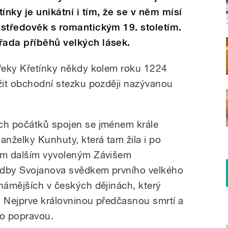
ínky je unikátní i tím, že se v něm mísí
ý středověk s romantickým 19. stoletím.
řada příběhů velkých lásek.
 řeky Křetínky někdy kolem roku 1224
ážit obchodní stezku později nazývanou
ých počátků spojen se jménem krále
anželky Kunhuty, která tam žila i po
vým dalším vyvoleným Závišem
radby Svojanova svědkem prvního velkého
známějších v českých dějinách, který
. Nejprve královninou předčasnou smrtí a
ho popravou.