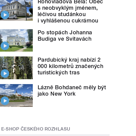
Rohovládova Bělá: Obec
s neobvyklým jménem,
léčivou studánkou
i vyhlášenou cukrárnou
Po stopách Johanna
Budiga ve Svitavách
Pardubický kraj nabízí 2
000 kilometrů značených
turistických tras
Lázně Bohdaneč měly být
jako New York
E-SHOP ČESKÉHO ROZHLASU