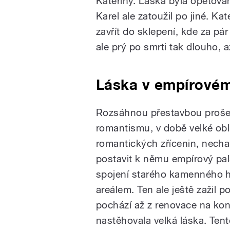
Kateřiny. Láska byla opětova
Karel ale zatoužil po jiné. Ka
zavřít do sklepení, kde za pá
ale prý po smrti tak dlouho, a
Láska v empírovém
Rozsáhnou přestavbou prošel 
romantismu, v době velké obl
romantických zřícenin, nechal
postavit k němu empírový palá
spojení starého kamenného 
areálem. Ten ale ještě zažil
pochází až z renovace na konc
nastěhovala velká láska. Ten