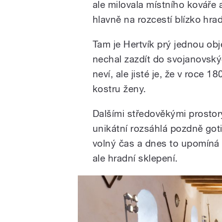
ale milovala místního kováře 
hlavně na rozcestí blízko hr
Tam je Hertvík prý jednou obje
nechal zazdít do svojanovskýc
neví, ale jisté je, že v roce
kostru ženy.
Dalšími středověkými prostor
unikátní rozsáhlá pozdně gotic
volný čas a dnes to upomíná e
ale hradní sklepení.