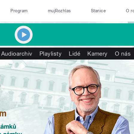
Program
mujRozhlas
Stanice
O r
Audioarchiv
Playlisty
Lidé
Kamery
O nás