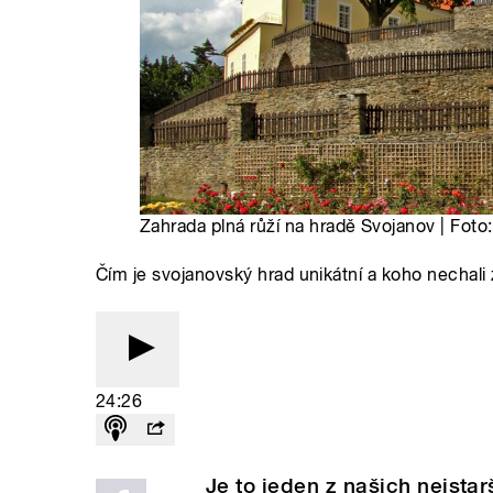
Zahrada plná růží na hradě Svojanov | Foto
Čím je svojanovský hrad unikátní a koho nechali 
24:26
Je to jeden z našich nejst