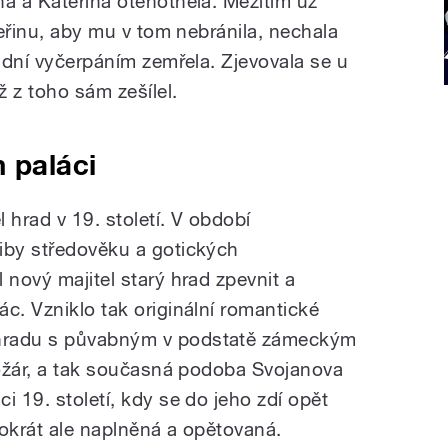
ná a Kateřina otěhotněla. Mezitím už
teřinu, aby mu v tom nebránila, nechala
r dní vyčerpáním zemřela. Zjevovala se u
ž z toho sám zešílel.
 paláci
hrad v 19. století. V období
iby středověku a gotických
 nový majitel starý hrad zpevnit a
c. Vzniklo tak originální romantické
hradu s půvabným v podstatě zámeckým
 požár, a tak současná podoba Svojanova
i 19. století, kdy se do jeho zdí opět
tokrát ale naplněná a opětovaná.