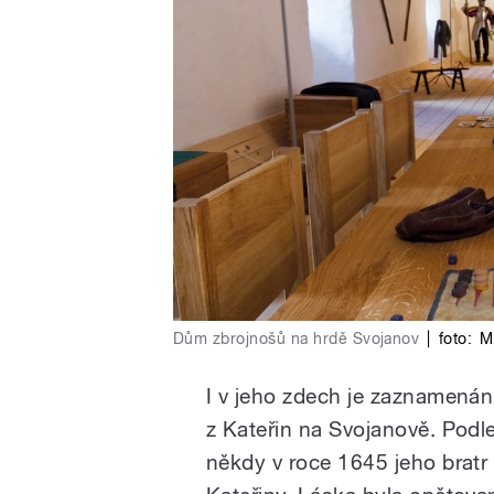
Dům zbrojnošů na hrdě Svojanov
|
foto:
M
I v jeho zdech je zaznamenán
z Kateřin na Svojanově. Podl
někdy v roce 1645 jeho bratr