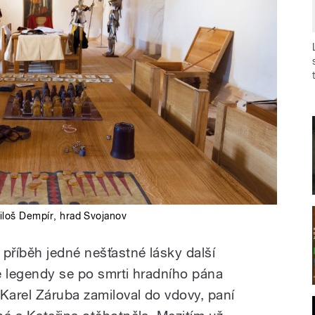
iloš Dempír
,
hrad Svojanov
 příběh jedné nešťastné lásky další
e legendy se po smrti hradního pána
 Karel Záruba zamiloval do vdovy, paní