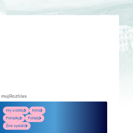
mujRozhlas
Hry a četby
Krimi
Pohádky
Pořady
Živé vysílání