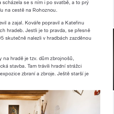
a scházela se s ním i po svatbě, a to prý
adu na cestě na Rohoznou.
vil a zajal. Kováře popravil a Kateřinu
h hradeb. Jestli je to pravda, se přesně
 1805 skutečně nalezli v hradbách zazděnou
y na hradě je tzv. dům zbrojnošů,
ká stavba. Tam trávili hradní strážci
xpozice zbraní a zbroje. Ještě starší je