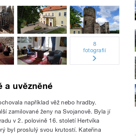
8
fotografií
é a uvězněné
ochovala například věž nebo hradby.
alší zamilované ženy na Svojanově. Byla jí
adu v 2. polovině 16. století Hertvíka
ý byl proslulý svou krutostí. Kateřina