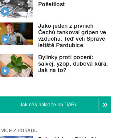
Pošetilost
Jako jeden z prvních
Čechů tankoval gripen ve
vzduchu. Teď velí Správě
letiště Pardubice
Bylinky proti pocení:
šalvěj, yzop, dubová kůra.
Jak na to?
Jak nás naladíte na DABu
VÍCE Z POŘADU