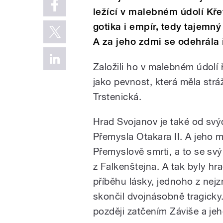
ležící v malebném údolí Křet
gotika i empír, tedy tajemn
A za jeho zdmi se odehrála 
Založili ho v malebném údolí
jako pevnost, která měla str
Trstenická.
Hrad Svojanov je také od sv
Přemysla Otakara II. A jeho m
Přemyslově smrti, a to se s
z Falkenštejna. A tak byly h
příběhu lásky, jednoho z nej
skončil dvojnásobně tragicky
později zatčením Záviše a je