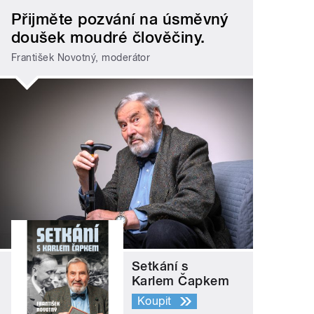
Přijměte pozvání na úsměvný
doušek moudré člověčiny.
František Novotný, moderátor
Setkání s
Karlem Čapkem
Koupit