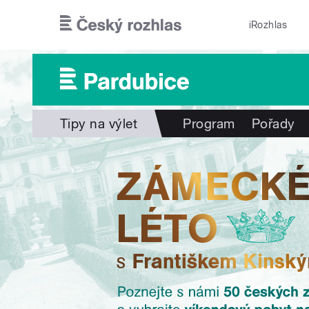
Přejít k hlavnímu obsahu
iRozhlas
Tipy na výlet
Program
Pořady