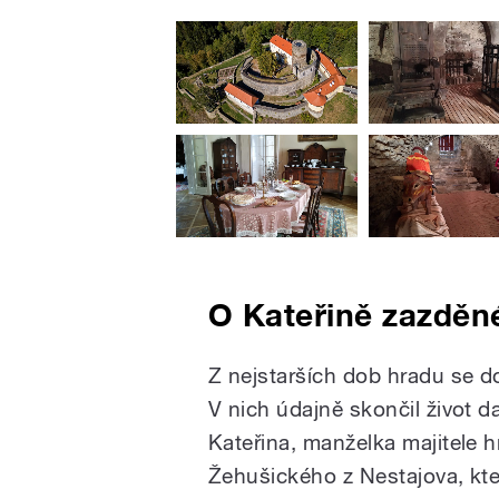
O Kateřině zazděn
Z nejstarších dob hradu se d
V nich údajně skončil život d
Kateřina, manželka majitele hr
Žehušického z Nestajova, kter