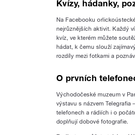
Kvízy, hádanky, p
Na Facebooku orlickoústecké
nejrůznějších aktivit. Každý 
kvíz, ve kterém můžete soutě
hádat, k čemu slouží zajímav
rozdíly mezi fotkami a pozná
O prvních telefone
Východočeské muzeum v Pard
výstavu s názvem Telegrafia 
telefonech a rádiích i o počá
doplňují dobové fotografie.