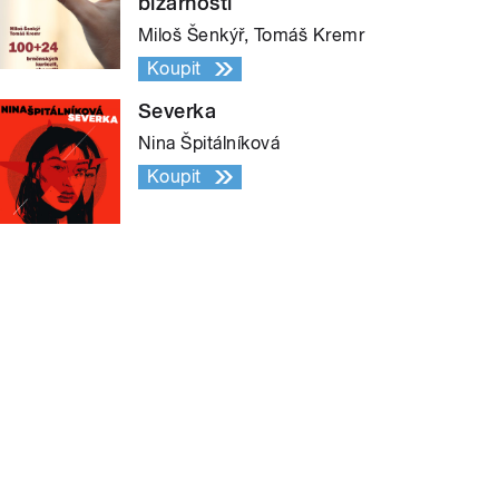
bizarností
Miloš Šenkýř, Tomáš Kremr
Koupit
Severka
Nina Špitálníková
Koupit