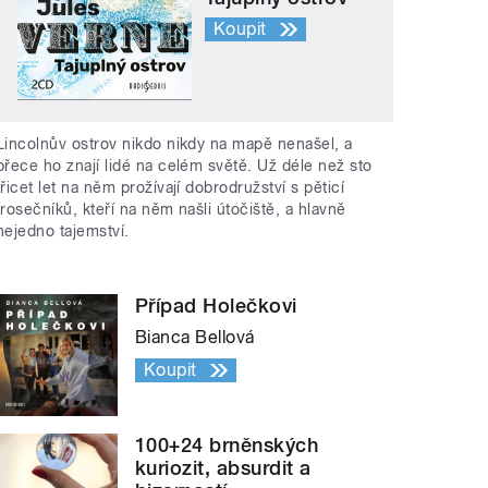
Koupit
Lincolnův ostrov nikdo nikdy na mapě nenašel, a
přece ho znají lidé na celém světě. Už déle než sto
třicet let na něm prožívají dobrodružství s pěticí
trosečníků, kteří na něm našli útočiště, a hlavně
nejedno tajemství.
Případ Holečkovi
Bianca Bellová
Koupit
100+24 brněnských
kuriozit, absurdit a