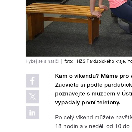
Hýbej se s hasiči
|
foto:
HZS Pardubického kraje
,
Y
Kam o víkendu? Máme pro vá
Zacvičte si podle pardubick
poznávejte s muzeem v Ústí 
vypadaly první telefony.
Po celý víkend můžete navštív
18 hodin a v neděli od 10 do