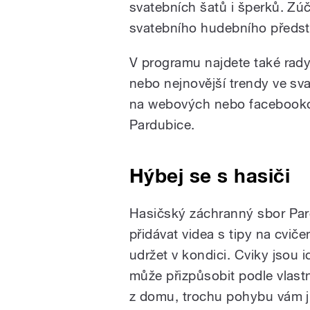
svatebních šatů i šperků. Zú
svatebního hudebního předst
V programu najdete také rad
nebo nejnovější trendy ve sva
na webových nebo facebooko
Pardubice.
Hýbej se s hasiči
Hasičský záchranný sbor Par
přidávat videa s tipy na cviče
udržet v kondici. Cviky jsou i
může přizpůsobit podle vlast
z domu, trochu pohybu vám ji