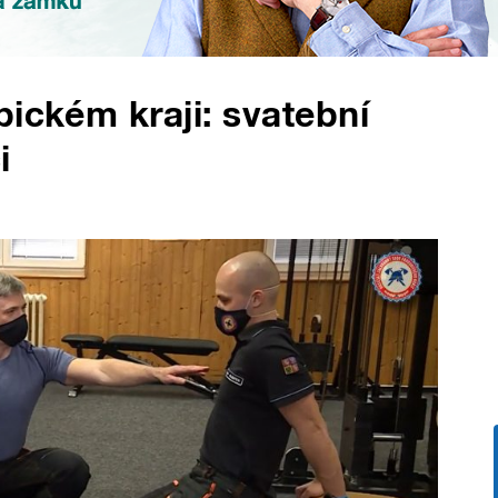
bickém kraji: svatební
i