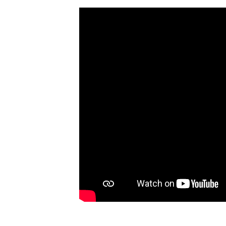
Hýbej se s hasiči 7 díl