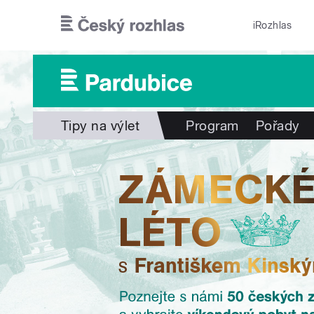
Přejít k hlavnímu obsahu
iRozhlas
Tipy na výlet
Program
Pořady