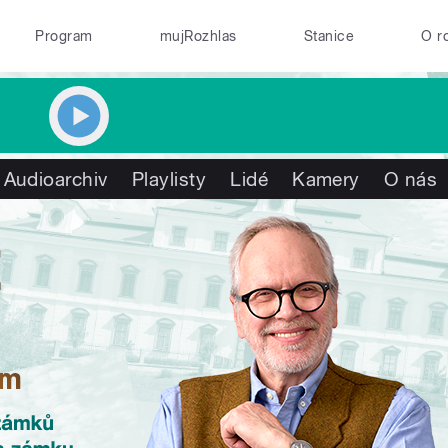
Program
mujRozhlas
Stanice
O r
Audioarchiv
Playlisty
Lidé
Kamery
O nás