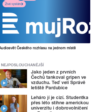
Živé vysílání
Audiosvět Českého rozhlasu na jednom místě
NEJPOSLOUCHANĚJŠÍ
Jako jeden z prvních
Čechů tankoval gripen ve
vzduchu. Teď velí Správě
letiště Pardubice
Leháro jí je cizí. Studentka
přes léto stihne americkou
univerzitu i dobrovolničení