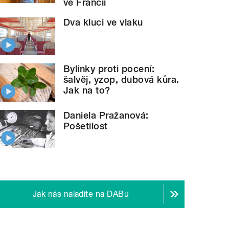
ve Francii
Dva kluci ve vlaku
Bylinky proti pocení:
šalvěj, yzop, dubová kůra.
Jak na to?
Daniela Pražanová:
Pošetilost
Jak nás naladíte na DABu