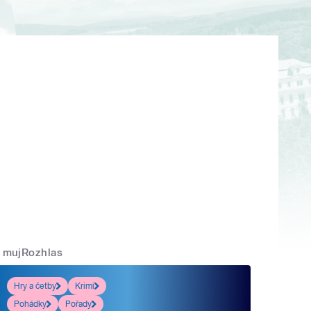
mujRozhlas
Hry a četby
Krimi
Pohádky
Pořady