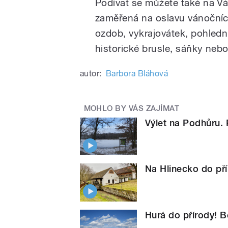
Podívat se můžete také na Vá
zaměřená na oslavu vánočních 
ozdob, vykrajovátek, pohledni
historické brusle, sáňky nebo
autor:
Barbora Bláhová
MOHLO BY VÁS ZAJÍMAT
Výlet na Podhůru. 
Na Hlinecko do pří
Hurá do přírody! 