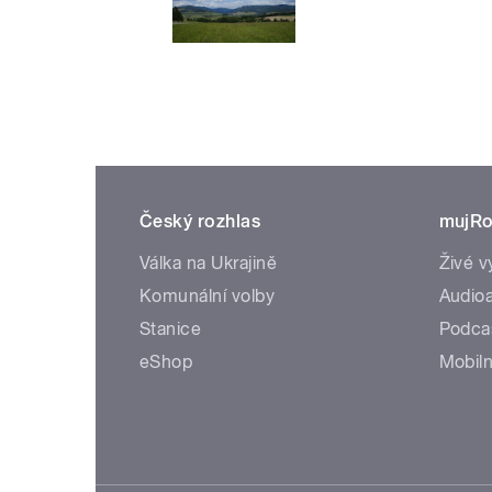
Český rozhlas
mujRo
Válka na Ukrajině
Živé v
Komunální volby
Audioa
Stanice
Podca
eShop
Mobiln