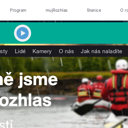
Program
mujRozhlas
Stanice
O r
isty
Lidé
Kamery
O nás
Jak nás naladíte