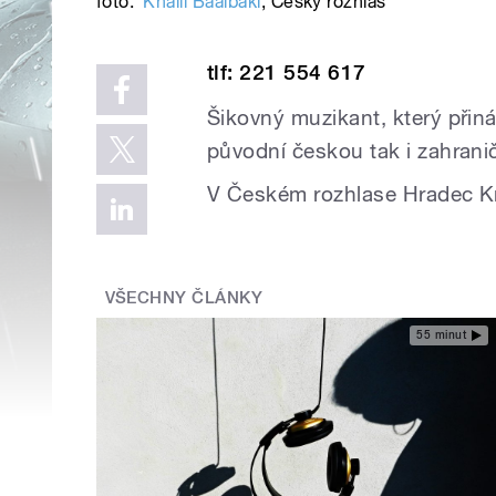
foto:
Khalil Baalbaki
,
Český rozhlas
tlf: 221 554 617
Šikovný muzikant, který přin
původní českou tak i zahranič
V Českém rozhlase Hradec Kr
VŠECHNY ČLÁNKY
55 minut