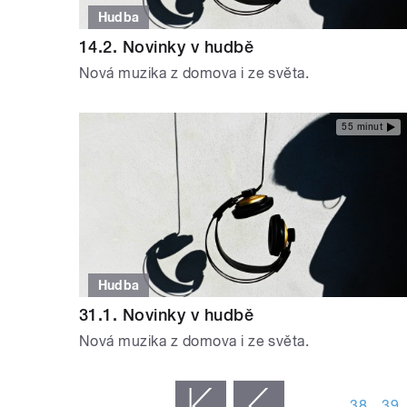
Hudba
14.2. Novinky v hudbě
Nová muzika z domova i ze světa.
55 minut
Hudba
31.1. Novinky v hudbě
Nová muzika z domova i ze světa.
STRÁNKY
…
38
39
« první
‹ předchozí