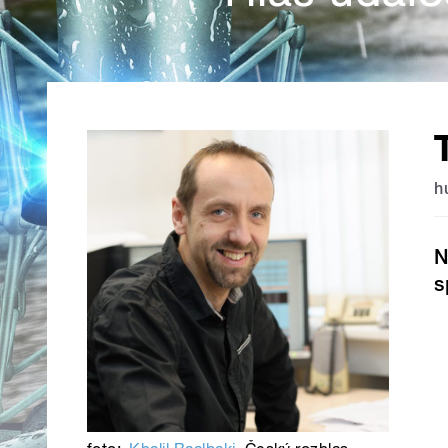
h
N
s