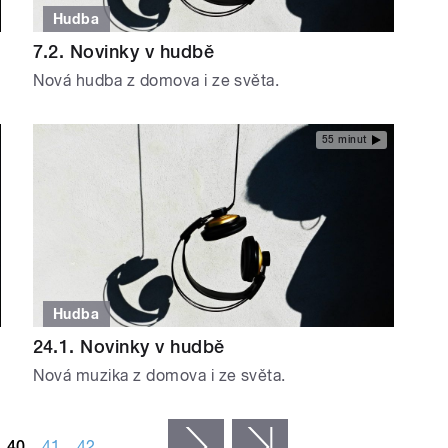
Hudba
7.2. Novinky v hudbě
Nová hudba z domova i ze světa.
55 minut
Hudba
24.1. Novinky v hudbě
Nová muzika z domova i ze světa.
40
41
42
…
následující ›
poslední »