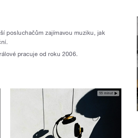
áší posluchačům zajímavou muziku, jak
ní.
álové pracuje od roku 2006.
55 minut