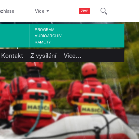
ozhlase
Více
ŽIVĚ
PROGRAM
AUDIOARCHIV
KAMERY
Kontakt
Z vysílání
Více
…