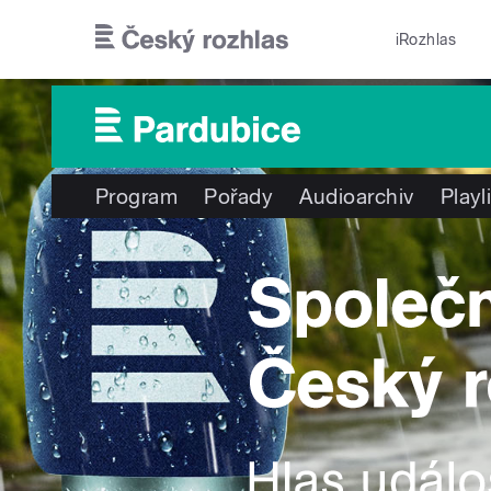
Přejít k hlavnímu obsahu
iRozhlas
Program
Pořady
Audioarchiv
Playl