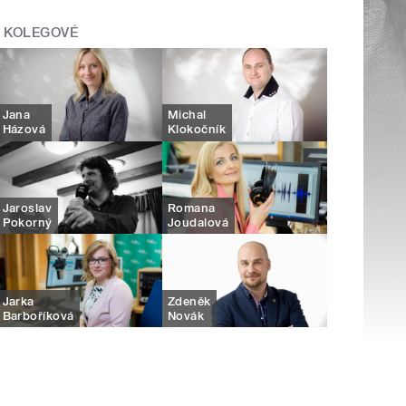
KOLEGOVÉ
Jana
Michal
Házová
Klokočník
Jaroslav
Romana
Pokorný
Joudalová
Jarka
Zdeněk
Barboříková
Novák