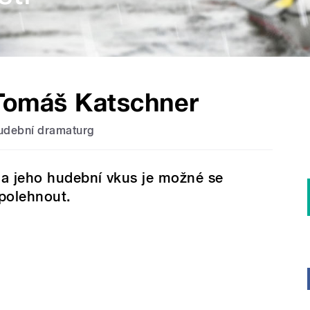
Tomáš Katschner
udební dramaturg
a jeho hudební vkus je možné se
polehnout.