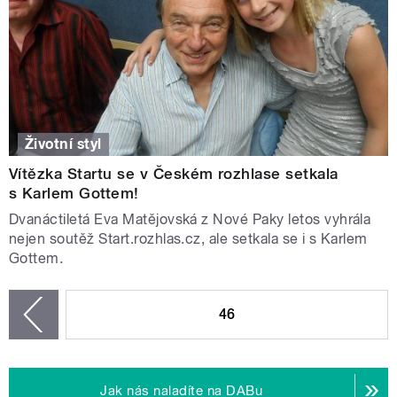
Životní styl
Vítězka Startu se v Českém rozhlase setkala
s Karlem Gottem!
Dvanáctiletá Eva Matějovská z Nové Paky letos vyhrála
nejen soutěž Start.rozhlas.cz, ale setkala se i s Karlem
Gottem.
STRÁNKY
46
zí
Jak nás naladíte na DABu