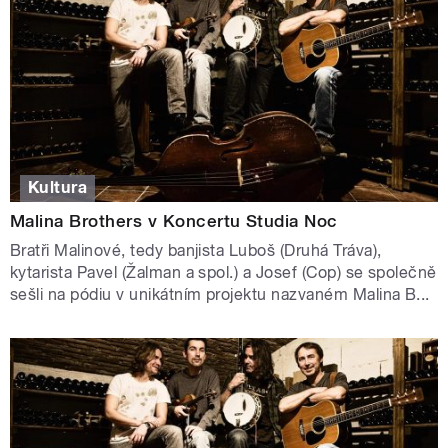
Kultura
Malina Brothers v Koncertu Studia Noc
Bratři Malinové, tedy banjista Luboš (Druhá Tráva),
kytarista Pavel (Žalman a spol.) a Josef (Cop) se společně
sešli na pódiu v unikátním projektu nazvaném Malina B...