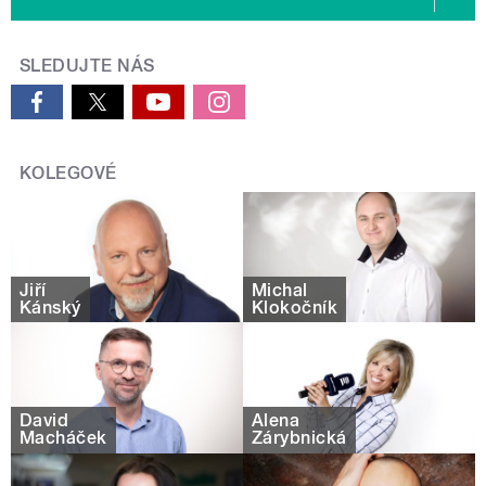
SLEDUJTE NÁS
KOLEGOVÉ
Jiří
Michal
Kánský
Klokočník
David
Alena
Macháček
Zárybnická