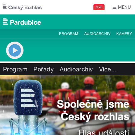
Přejít k hlavnímu obsahu
MENU
ŽIVĚ
PROGRAM
AUDIOARCHIV
KAMERY
Program
Pořady
Audioarchiv
Více
…