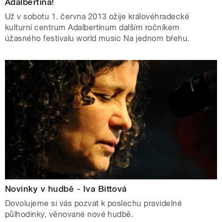
Adalbertina!
Už v sobotu 1. června 2013 ožije královéhradecké
kulturní centrum Adalbertinum dalším ročníkem
úžasného festivalu world music Na jednom břehu.
Novinky v hudbě - Iva Bittová
Dovolujeme si vás pozvat k poslechu pravidelné
půlhodinky, věnované nové hudbě.