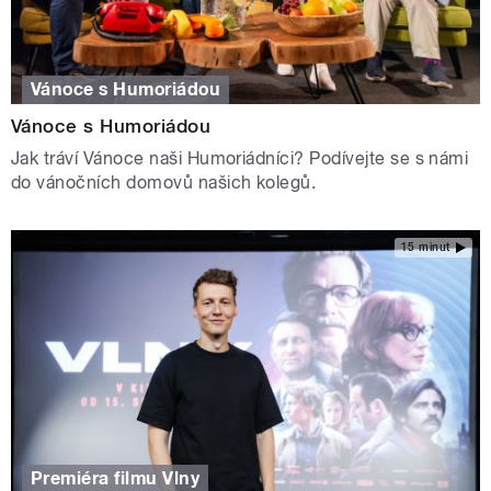
Vánoce s Humoriádou
Vánoce s Humoriádou
Jak tráví Vánoce naši Humoriádníci? Podívejte se s námi
do vánočních domovů našich kolegů.
15 minut
Premiéra filmu Vlny