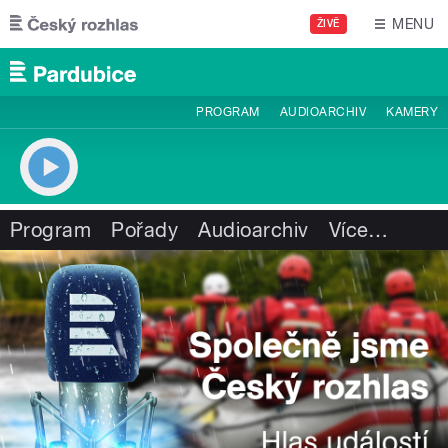
Přejít k hlavnímu obsahu
MENU
ŽIVĚ
PROGRAM
AUDIOARCHIV
KAMERY
Program
Pořady
Audioarchiv
Více
…