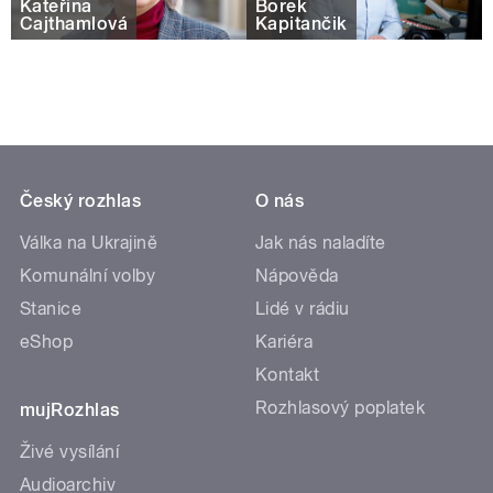
Kateřina
Borek
Cajthamlová
Kapitančik
Český rozhlas
O nás
Válka na Ukrajině
Jak nás naladíte
Komunální volby
Nápověda
Stanice
Lidé v rádiu
eShop
Kariéra
Kontakt
Rozhlasový poplatek
mujRozhlas
Živé vysílání
Audioarchiv