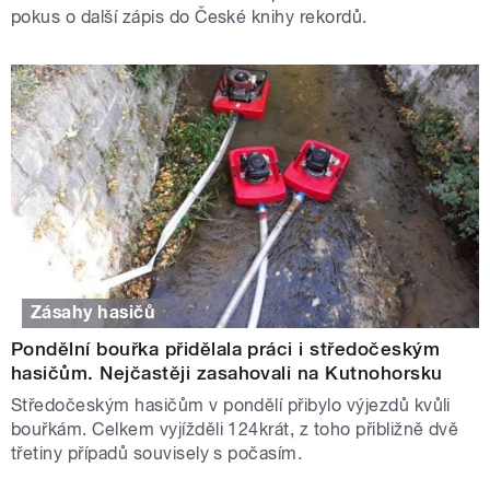
pokus o další zápis do České knihy rekordů.
Zásahy hasičů
Pondělní bouřka přidělala práci i středočeským
hasičům. Nejčastěji zasahovali na Kutnohorsku
Středočeským hasičům v pondělí přibylo výjezdů kvůli
bouřkám. Celkem vyjížděli 124krát, z toho přibližně dvě
třetiny případů souvisely s počasím.