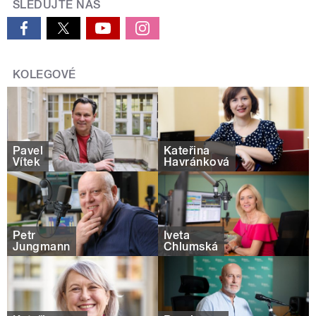
SLEDUJTE NÁS
KOLEGOVÉ
Pavel
Kateřina
Vítek
Havránková
Petr
Iveta
Jungmann
Chlumská