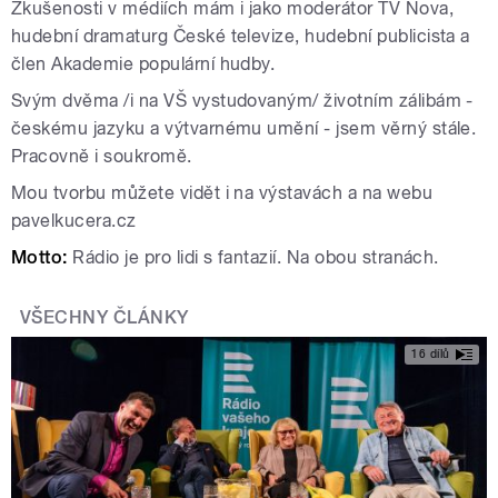
Zkušenosti v médiích mám i jako moderátor TV Nova,
hudební dramaturg České televize, hudební publicista a
člen Akademie populární hudby.
Svým dvěma /i na VŠ vystudovaným/ životním zálibám -
českému jazyku a výtvarnému umění - jsem věrný stále.
Pracovně i soukromě.
Mou tvorbu můžete vidět i na výstavách a na webu
pavelkucera.cz
Motto:
Rádio je pro lidi s fantazií. Na obou stranách.
VŠECHNY ČLÁNKY
16 dílů