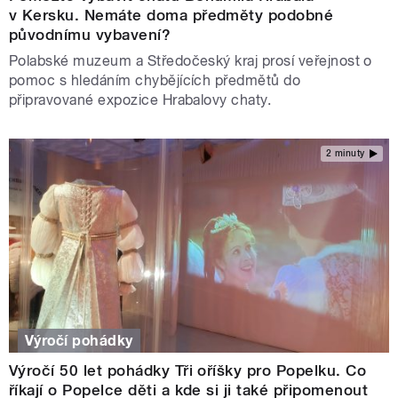
v Kersku. Nemáte doma předměty podobné
původnímu vybavení?
Polabské muzeum a Středočeský kraj prosí veřejnost o
pomoc s hledáním chybějících předmětů do
připravované expozice Hrabalovy chaty.
2 minuty
Výročí pohádky
Výročí 50 let pohádky Tři oříšky pro Popelku. Co
říkají o Popelce děti a kde si ji také připomenout