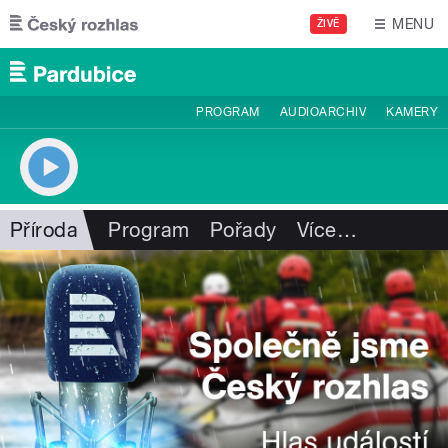
Přejít k hlavnímu obsahu
MENU
ŽIVĚ
PROGRAM
AUDIOARCHIV
KAMERY
Příroda
Program
Pořady
Více
…