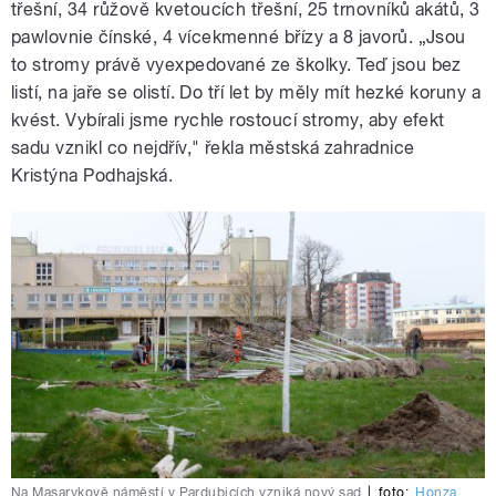
třešní, 34 růžově kvetoucích třešní, 25 trnovníků akátů, 3
pawlovnie čínské, 4 vícekmenné břízy a 8 javorů. „Jsou
to stromy právě vyexpedované ze školky. Teď jsou bez
listí, na jaře se olistí. Do tří let by měly mít hezké koruny a
kvést. Vybírali jsme rychle rostoucí stromy, aby efekt
sadu vznikl co nejdřív," řekla městská zahradnice
Kristýna Podhajská.
Na Masarykově náměstí v Pardubicích vzniká nový sad
|
foto:
Honza