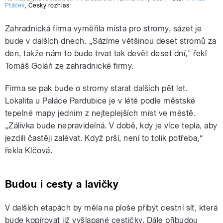
Ptáček
,
Český rozhlas
Zahradnická firma vyměřila místa pro stromy, sázet je
bude v dalších dnech. „Sázíme většinou deset stromů za
den, takže nám to bude trvat tak devět deset dní," řekl
Tomáš Goláň ze zahradnické firmy.
Firma se pak bude o stromy starat dalších pět let.
Lokalita u Paláce Pardubice je v létě podle městské
tepelné mapy jedním z nejteplejších míst ve městě.
„Zálivka bude nepravidelná. V době, kdy je více tepla, aby
jezdili častěji zalévat. Když prší, není to tolik potřeba,“
řekla Klčová.
Budou i cesty a lavičky
V dalších etapách by měla na ploše přibýt cestní síť, která
bude kopírovat již vyšlapané cestičky. Dále přibudou