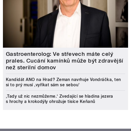
Gastroenterolog: Ve střevech máte celý
prales. Cucání kamínků může být zdravější
než sterilní domov
Kandidát ANO na Hrad? Zeman navrhuje Vondráčka, ten
si to prý musí ‚vyříkat sám se sebou‘
‚Tady už nic nezmůžeme.‘ Zvedající se hladina jezera
s hrochy a krokodýly ohrožuje tisíce Keňanů