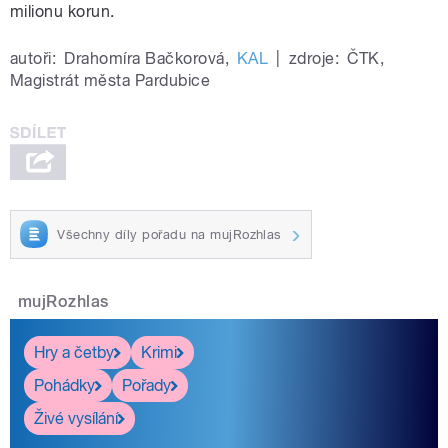
milionu korun.
autoři:
Drahomíra Bačkorová
,
KAL
|
zdroje:
ČTK
,
Magistrát města Pardubice
Všechny díly pořadu na mujRozhlas
mujRozhlas
Hry a četby
Krimi
Pohádky
Pořady
Živé vysílání