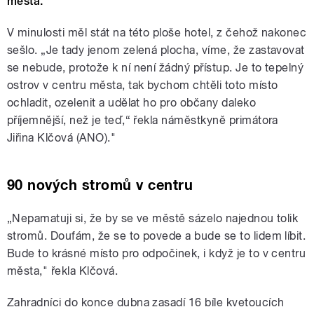
města.
V minulosti měl stát na této ploše hotel, z čehož nakonec
sešlo. „Je tady jenom zelená plocha, víme, že zastavovat
se nebude, protože k ní není žádný přístup. Je to tepelný
ostrov v centru města, tak bychom chtěli toto místo
ochladit, ozelenit a udělat ho pro občany daleko
příjemnější, než je teď,“ řekla náměstkyně primátora
Jiřina Klčová (ANO)."
90 nových stromů v centru
„Nepamatuji si, že by se ve městě sázelo najednou tolik
stromů. Doufám, že se to povede a bude se to lidem líbit.
Bude to krásné místo pro odpočinek, i když je to v centru
města," řekla Klčová.
Zahradníci do konce dubna zasadí 16 bíle kvetoucích