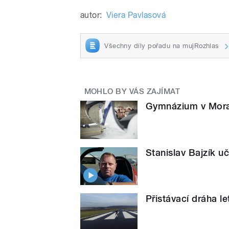
autor:
Viera Pavlasová
Všechny díly pořadu na mujRozhlas
MOHLO BY VÁS ZAJÍMAT
Gymnázium v Morav
Stanislav Bajzík u
Přistávací dráha le