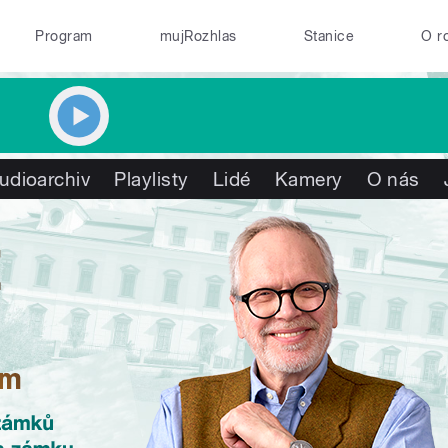
Program
mujRozhlas
Stanice
O r
udioarchiv
Playlisty
Lidé
Kamery
O nás