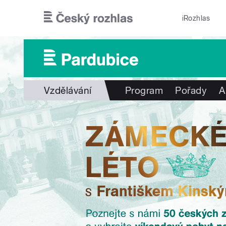
Přejít k hlavnímu obsahu
iRozhlas
Vzdělávání
Program
Pořady
A