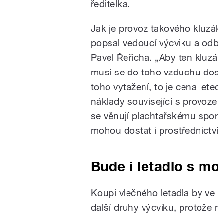
ředitelka.
Jak je provoz takového kluzá
popsal vedoucí výcviku a odb
Pavel Řeřicha.
„
Aby ten kluzá
musí se do toho vzduchu dos
toho vytažení, to je cena let
náklady související s provoze
se věnují plachtařskému spor
mohou dostat i prostřednictv
Bude i letadlo s m
Koupi vlečného letadla by ve š
další druhy výcviku, protože ně