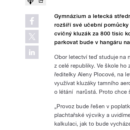
Gymnázium a letecká střed
rozšíří své učební pomůcky
cvičný kluzák za 800 tisíc k
parkovat bude v hangáru na 
Obor letectví teď studuje n
z celé republiky. Ve škole ho 
ředitelky Aleny Plocové, na l
využívat kluzáky tamního aero
o létání narůstá. Proto chce š
„Provoz bude řešen v poplat
plachtařské výcviky a uvidím
kalkulaci, jak to bude vycháze