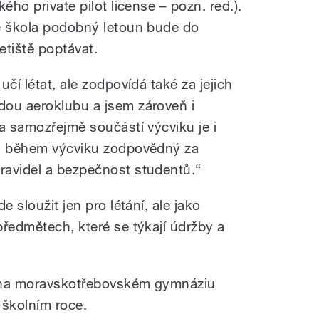
ého private pilot license – pozn. red.).
že škola podobný letoun bude do
etiště poptávat.
čí létat, ale zodpovídá také za jejich
dou aeroklubu a jsem zároveň i
a samozřejmě součástí výcviku je i
em během výcviku zodpovědný za
ravidel a bezpečnost studentů.“
e sloužit jen pro létání, ale jako
předmětech, které se týkají údržby a
ví na moravskotřebovském gymnáziu
 školním roce.