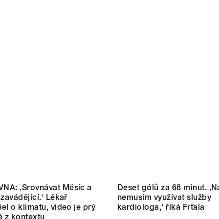
NA: ‚Srovnávat Měsíc a
Deset gólů za 68 minut. ,N
 zavádějící.‘ Lékař
nemusím využívat služby
el o klimatu, video je prý
kardiologa,‘ říká Frťala
é z kontextu