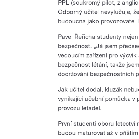
PPL (soukromý pilot, z anglick
Odborný učitel nevylučuje, 
budoucna jako provozovatel l
Pavel Řeřicha studenty nejen u
bezpečnost. „Já jsem předse
vedoucím zařízení pro výcvik 
bezpečnost létání, takže js
dodržování bezpečnostních p
Jak učitel dodal, kluzák nebud
vynikající učební pomůcka v 
provozu letadel.
První studenti oboru letect
budou maturovat až v příštím