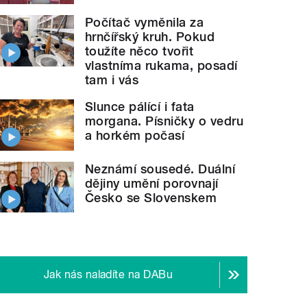
Počítač vyměnila za
hrnčířský kruh. Pokud
toužíte něco tvořit
vlastníma rukama, posadí
tam i vás
Slunce pálící i fata
morgana. Písničky o vedru
a horkém počasí
Neznámí sousedé. Duální
dějiny umění porovnají
Česko se Slovenskem
Jak nás naladíte na DABu