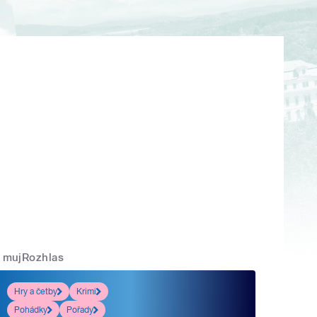
mujRozhlas
Hry a četby
Krimi
Pohádky
Pořady