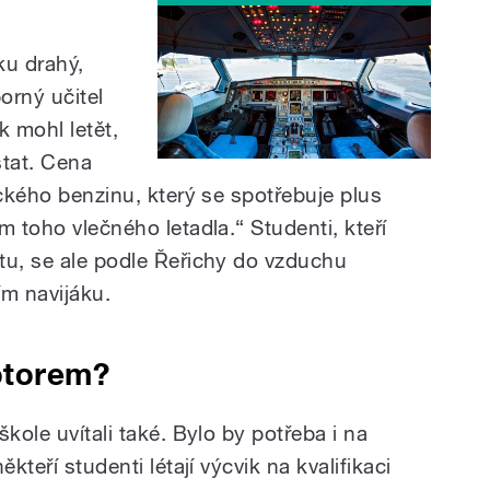
ku drahý,
orný učitel
k mohl letět,
tat. Cena
eckého benzinu, který se spotřebuje plus
m toho vlečného letadla.“ Studenti, kteří
tu, se ale podle Řeřichy do vzduchu
ím navijáku.
otorem?
kole uvítali také. Bylo by potřeba i na
kteří studenti létají výcvik na kvalifikaci