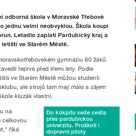
ní odborná škola v Moravské Třebové
 o jednu velmi neobvyklou. Škola koupí
orun. Letadlo zaplatí Pardubický kraj a
letišti ve Starém Městě.
a moravskotřebovském gymnáziu 60 žáků
zavedli teprve před třemi lety. Podle
etišti ve Starém Městě můžou studenti
klubu, ale strojů tam mají málo a zájem
kola kluzák vlastní.
ku na
Do kokpitu vede cesta
přes pardubickou
e celkovou
univerzitu. Proškolí i
t,“ říká
dopravní piloty