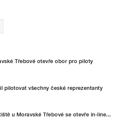
ské Třebové otevře obor pro piloty
čil pilotovat všechny české reprezentanty
tiště u Moravské Třebové se otevře in-line...