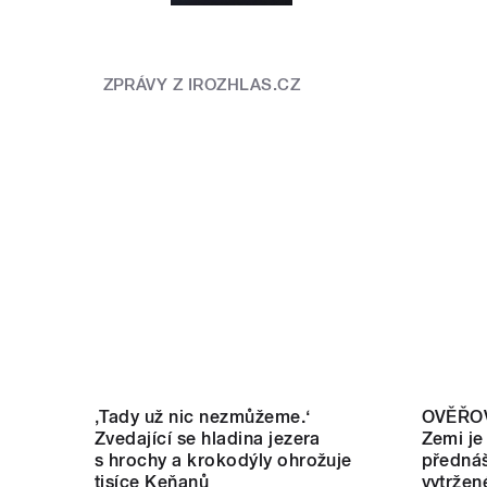
ZPRÁVY Z IROZHLAS.CZ
‚Tady už nic nezmůžeme.‘
OVĚŘOV
Zvedající se hladina jezera
Zemi je
s hrochy a krokodýly ohrožuje
přednáš
tisíce Keňanů
vytržen