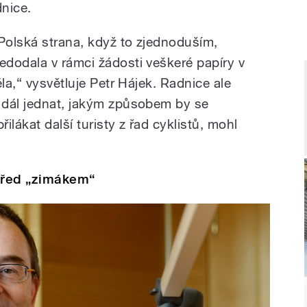
nice.
Polská strana, když to zjednoduším,
edodala v rámci žádosti veškeré papíry v
la,“ vysvětluje Petr Hájek. Radnice ale
 dál jednat, jakým způsobem by se
řilákat další turisty z řad cyklistů, mohl
před „zimákem“