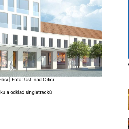
icí | Foto: Ústí nad Orlicí
rku a odklad singletracků