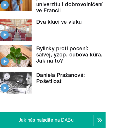
univerzitu i dobrovolničení
ve Francii
Dva kluci ve vlaku
Bylinky proti pocení:
šalvěj, yzop, dubová kůra.
Jak na to?
Daniela Pražanová:
Pošetilost
Jak nás naladíte na DABu