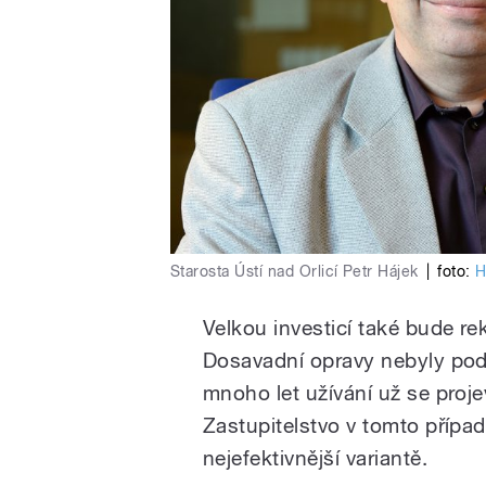
Starosta Ústí nad Orlicí Petr Hájek
|
foto:
H
Velkou investicí také bude r
Dosavadní opravy nebyly podl
mnoho let užívání už se proje
Zastupitelstvo v tomto případ
nejefektivnější variantě.