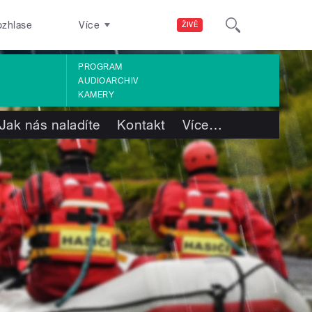
ozhlase
Více
ŽIVĚ
PROGRAM
AUDIOARCHIV
KAMERY
Jak nás naladíte
Kontakt
Více
…