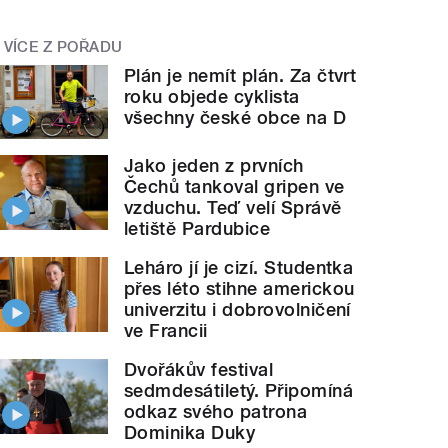
VÍCE Z POŘADU
Plán je nemít plán. Za čtvrt
roku objede cyklista
všechny české obce na D
Jako jeden z prvních
Čechů tankoval gripen ve
vzduchu. Teď velí Správě
letiště Pardubice
Leháro jí je cizí. Studentka
přes léto stihne americkou
univerzitu i dobrovolničení
ve Francii
Dvořákův festival
sedmdesátiletý. Připomíná
odkaz svého patrona
Dominika Duky