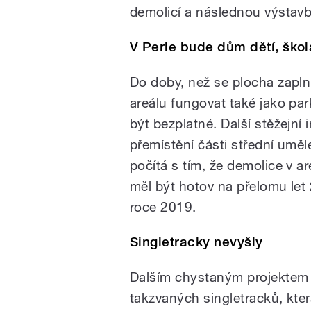
demolicí a následnou výstav
V Perle bude dům dětí, škol
Do doby, než se plocha zaplní
areálu fungovat také jako par
být bezplatné. Další stěžejní
přemístění části střední umě
počítá s tím, že demolice v a
měl být hotov na přelomu let 
roce 2019.
Singletracky nevyšly
Dalším chystaným projektem 
takzvaných singletracků, kter