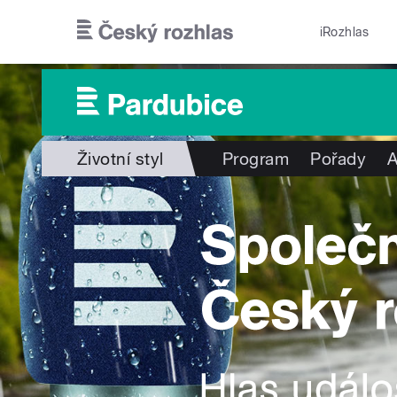
Přejít k hlavnímu obsahu
iRozhlas
Životní styl
Program
Pořady
A