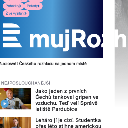
Pohádky
Pořady
Živé vysílání
Audiosvět Českého rozhlasu na jednom místě
NEJPOSLOUCHANĚJŠÍ
Jako jeden z prvních
Čechů tankoval gripen ve
vzduchu. Teď velí Správě
letiště Pardubice
Leháro jí je cizí. Studentka
přes léto stihne americkou