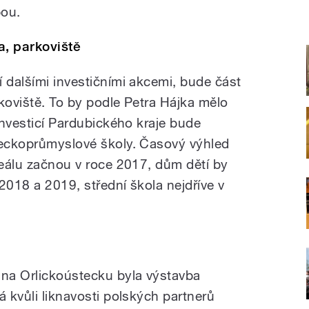
bou.
a, parkoviště
 dalšími investičními akcemi, bude část
koviště. To by podle Petra Hájka mělo
 investicí Pardubického kraje bude
leckoprůmyslové školy. Časový výhled
reálu začnou v roce 2017, dům dětí by
2018 a 2019, střední škola nejdříve v
na Orlickoústecku byla výstavba
á kvůli liknavosti polských partnerů