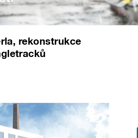
erla, rekonstrukce
ngletracků