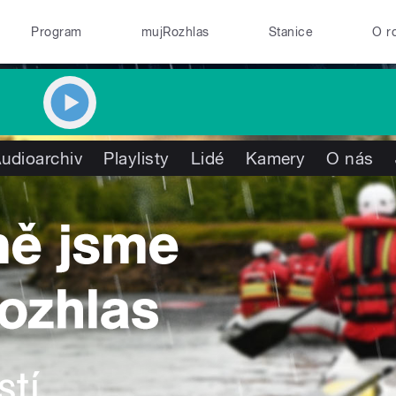
Program
mujRozhlas
Stanice
O r
udioarchiv
Playlisty
Lidé
Kamery
O nás