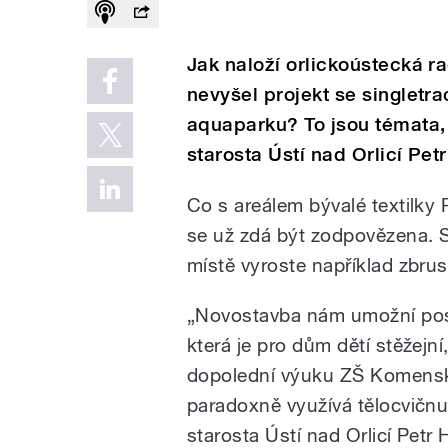
Jak naloží orlickoústecká r
nevyšel projekt se singletr
aquaparku? To jsou témata,
starosta Ústí nad Orlicí Pet
Co s areálem bývalé textilky P
se už zdá být zodpovězena. S
místě vyroste například zbru
„Novostavba nám umožní posta
která je pro dům dětí stěžejn
dopolední výuku ZŠ Komenské
paradoxně využívá tělocvičnu
starosta Ústí nad Orlicí Petr 