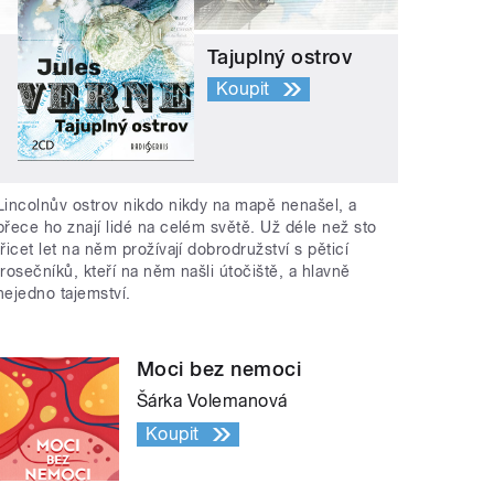
Tajuplný ostrov
Koupit
Lincolnův ostrov nikdo nikdy na mapě nenašel, a
přece ho znají lidé na celém světě. Už déle než sto
třicet let na něm prožívají dobrodružství s pěticí
trosečníků, kteří na něm našli útočiště, a hlavně
nejedno tajemství.
Moci bez nemoci
Šárka Volemanová
Koupit