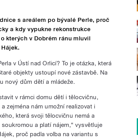
adnice s areálem po bývalé Perle, proč
acky a kdy vypukne rekonstrukce
 o kterých v Dobrém ránu mluvil
r Hájek.
erla v Ústí nad Orlicí? To je otázka, která
taré objekty ustoupí nové zástavbě. Na
su nový dům dětí a mládeže.
vit v rámci domu dětí i tělocvičnu,
í, a zejména nám umožní realizovat i
ho, která svoji tělocvičnu nemá a
 soukromou a platí nájem,“ vysvětluje
Hájek, proč padla volba na variantu s