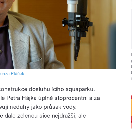
onza Ptáček
ekonstrukce dosluhujícího aquaparku.
e Petra Hájka úplně stoprocentní a za
vují neduhy jako průsak vody.
ě dalo zelenou sice nejdražší, ale