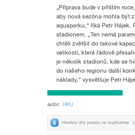
„Příprava bude v příštím roce
aby nová sezóna mohla být 
aquaparku,“ říká Petr Hájek.
stadionem. „Ten nemá param
chtěli zvětšit do takové kapac
velikosti, která řádově přesa
je několik stadionů, kde se h
do našeho regionu další konk
náklady,“ vysvětluje Petr Háje
autor:
HRU
Všechny díly pořadu na mujRozhlas