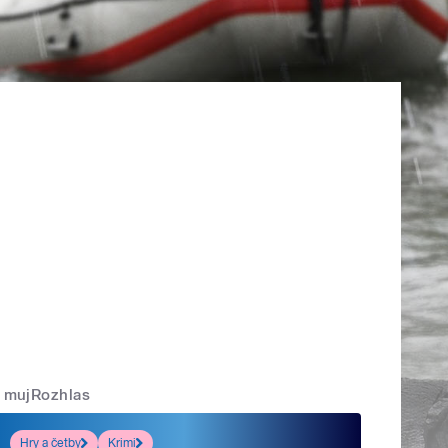
mujRozhlas
Hry a četby
Krimi