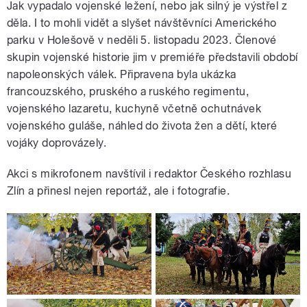
Jak vypadalo vojenské ležení, nebo jak silný je výstřel z
děla. I to mohli vidět a slyšet návštěvníci Amerického
parku v Holešově v neděli 5. listopadu 2023. Členové
skupin vojenské historie jim v premiéře představili období
napoleonských válek. Připravena byla ukázka
francouzského, pruského a ruského regimentu,
vojenského lazaretu, kuchyně včetně ochutnávek
vojenského guláše, náhled do života žen a dětí, které
vojáky doprovázely.
Akci s mikrofonem navštívil i redaktor Českého rozhlasu
Zlín a přinesl nejen reportáž, ale i fotografie.