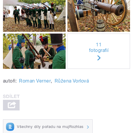
11
fotografií
autoři:
Roman Verner
,
Růžena Vorlová
Všechny díly pořadu na mujRozhlas