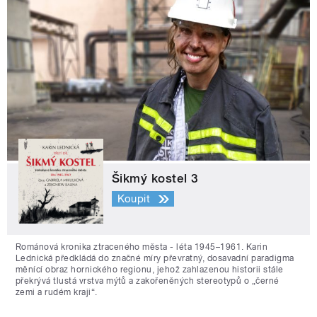
Šikmý kostel 3
Koupit
Románová kronika ztraceného města - léta 1945–1961. Karin
Lednická předkládá do značné míry převratný, dosavadní paradigma
měnící obraz hornického regionu, jehož zahlazenou historii stále
překrývá tlustá vrstva mýtů a zakořeněných stereotypů o „černé
zemi a rudém kraji“.