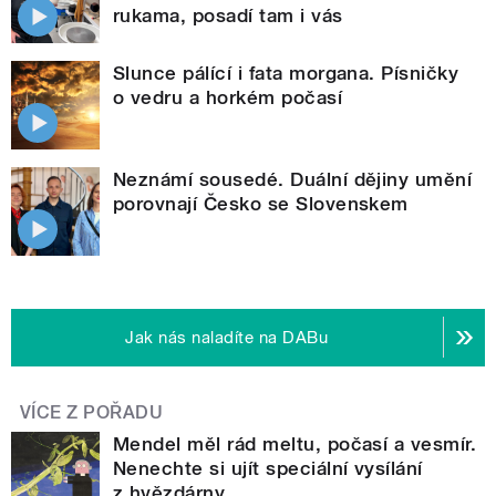
rukama, posadí tam i vás
Slunce pálící i fata morgana. Písničky
o vedru a horkém počasí
Neznámí sousedé. Duální dějiny umění
porovnají Česko se Slovenskem
Jak nás naladíte na DABu
VÍCE Z POŘADU
Mendel měl rád meltu, počasí a vesmír.
Nenechte si ujít speciální vysílání
z hvězdárny