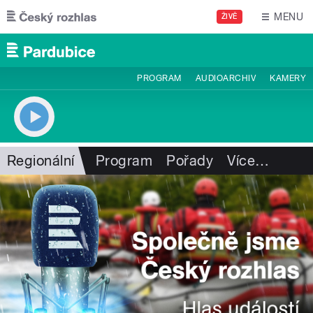
Přejít k hlavnímu obsahu
MENU
ŽIVĚ
PROGRAM
AUDIOARCHIV
KAMERY
Regionální
Program
Pořady
Více
…