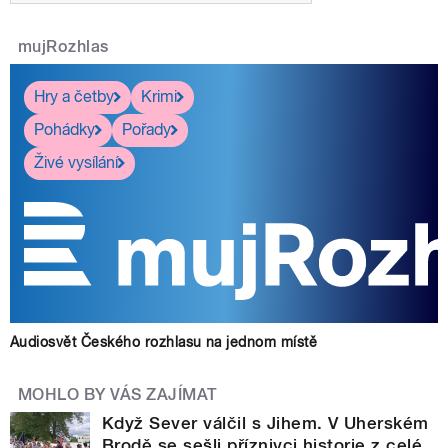
mujRozhlas
Hry a četby
Krimi
Pohádky
Pořady
Živé vysílání
Audiosvět Českého rozhlasu na jednom místě
MOHLO BY VÁS ZAJÍMAT
Když Sever válčil s Jihem. V Uherském
Brodě se sešli příznivci historie z celé