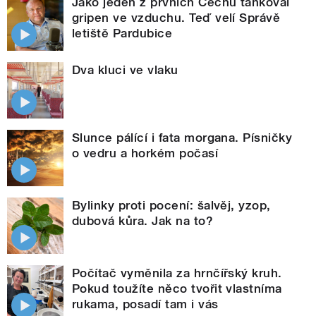
Jako jeden z prvních Čechů tankoval
gripen ve vzduchu. Teď velí Správě
letiště Pardubice
Dva kluci ve vlaku
Slunce pálící i fata morgana. Písničky
o vedru a horkém počasí
Bylinky proti pocení: šalvěj, yzop,
dubová kůra. Jak na to?
Počítač vyměnila za hrnčířský kruh.
Pokud toužíte něco tvořit vlastníma
rukama, posadí tam i vás