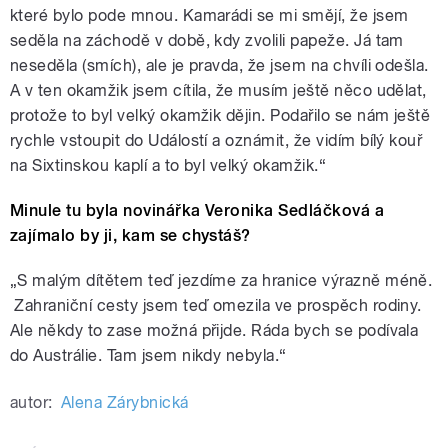
které bylo pode mnou. Kamarádi se mi smějí, že jsem
seděla na záchodě v době, kdy zvolili papeže. Já tam
neseděla (smích), ale je pravda, že jsem na chvíli odešla.
A v ten okamžik jsem cítila, že musím ještě něco udělat,
protože to byl velký okamžik dějin. Podařilo se nám ještě
rychle vstoupit do Událostí a oznámit, že vidím bílý kouř
na Sixtinskou kaplí a to byl velký okamžik.“
Minule tu byla novinářka Veronika Sedláčková a
zajímalo by ji, kam se chystáš?
„S malým dítětem teď jezdíme za hranice výrazně méně.
Zahraniční cesty jsem teď omezila ve prospěch rodiny.
Ale někdy to zase možná přijde. Ráda bych se podívala
do Austrálie. Tam jsem nikdy nebyla.“
autor:
Alena Zárybnická