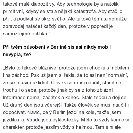
takové malé diapozitivy. Aby technologie byla natolik
primitivní, kdyby se stala nějaká katastrofa. Aby stačilo
přijít a podívat se skrz světlo. Ale taková témata nemůže
zpravodaj natáčet každý den, protože v popředí je
samozřejmě politika.“
Při tvém působení v Berlíně sis asi nikdy mobil
nevypla, že?
„Bylo to takové bláznivé, protože jsem chodila s mobilem
i na záchod. Pak už jsem si řekla, že to asi není normální,
že se musím uklidnit. Člověk se musí naučit, starat se
trochu i o sebe, protože jinak by se z toho zbláznil.
Informace nemají začátek a konec. Stále tečou a dějí se.
Už druhý den jsou včerejší. Takže člověk se musí naučit i
odpočívat. Navíc, celý Berlín jezdí na kole, takže jsem
jezdila i já. Všude jsou cyklostezky. Mělo to vždy komický
charakter, protože jezdím vždy s helmou. Tam s ní ale