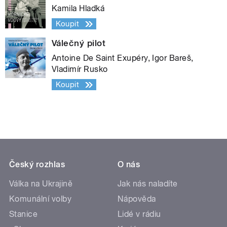
Kamila Hladká
Koupit
Válečný pilot
Antoine De Saint Exupéry, Igor Bareš,
Vladimír Rusko
Koupit
Český rozhlas
O nás
Válka na Ukrajině
Jak nás naladíte
Komunální volby
Nápověda
Stanice
Lidé v rádiu