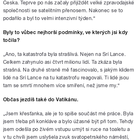
Česka. Teprve po nás začaly přijíždět velké zpravodajské
společnosti se satelitním přenosem. Nakonec se to
podařilo a byl to velmi intenzivní týden.“
Byly to vůbec nejhorší podmínky, ve kterých jsi kdy
točila?
„Ano, ta katastrofa byla strašlivá. Nejen na Srí Lance.
Celkem zahynulo asi čtvrt milionu lidí. Ta zkáza byla
strašná. Na druhé straně mě fascinovalo, s jakým klidem
lidé na Srí Lance na tu katastrofu reagovali. Ti lidé jsou
tam se smrtí mnohem více smíření, než jsme my.“
Občas jezdíš také do Vatikánu.
„Jsem křesťanka, ale je to spíše součást mé práce. Byla
jsem třeba při konkláve a bylo úžasné být při tom. Tehdy
jsem odešla po živém vstupu umýt si ruce na toaletu a
v tu chvíli jsem uslyšela zvuk svatopetrského náměstí,