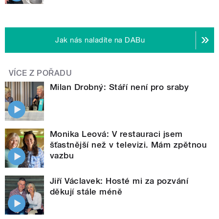
Jak nás naladíte na DABu
VÍCE Z POŘADU
Milan Drobný: Stáří není pro sraby
Monika Leová: V restauraci jsem
šťastnější než v televizi. Mám zpětnou
vazbu
Jiří Václavek: Hosté mi za pozvání
děkují stále méně