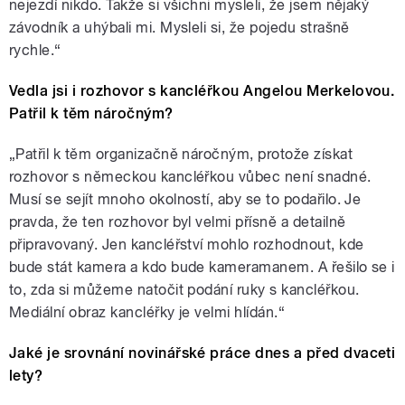
nejezdí nikdo. Takže si všichni mysleli, že jsem nějaký
závodník a uhýbali mi. Mysleli si, že pojedu strašně
rychle.“
Vedla jsi i rozhovor s kancléřkou Angelou Merkelovou.
Patřil k těm náročným?
„Patřil k těm organizačně náročným, protože získat
rozhovor s německou kancléřkou vůbec není snadné.
Musí se sejít mnoho okolností, aby se to podařilo. Je
pravda, že ten rozhovor byl velmi přísně a detailně
připravovaný. Jen kancléřství mohlo rozhodnout, kde
bude stát kamera a kdo bude kameramanem. A řešilo se i
to, zda si můžeme natočit podání ruky s kancléřkou.
Mediální obraz kancléřky je velmi hlídán.“
Jaké je srovnání novinářské práce dnes a před dvaceti
lety?