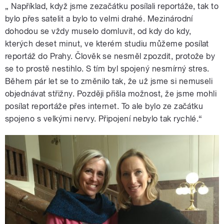
„ Například, když jsme zezačátku posílali reportáže, tak to
bylo přes satelit a bylo to velmi drahé. Mezinárodní
dohodou se vždy muselo domluvit, od kdy do kdy,
kterých deset minut, ve kterém studiu můžeme posílat
reportáž do Prahy. Člověk se nesměl zpozdit, protože by
se to prostě nestihlo. S tím byl spojený nesmírný stres.
Během pár let se to změnilo tak, že už jsme si nemuseli
objednávat střižny. Později přišla možnost, že jsme mohli
posílat reportáže přes internet. To ale bylo ze začátku
spojeno s velkými nervy. Připojení nebylo tak rychlé.“