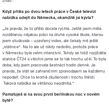
ztratí.“
Když přišla po dvou letech práce v České televizi
nabídka odejít do Německa, okamžitě jsi kývla?
„Je pravda, že to přišlo docela rychle. Ještě jsem měla
rozdělanou nějakou práci na druhé vysoké škole, kterou
jsem studovala – uzavřený index, ale čekaly mě ještě
„státnice“. Na to ale už nikdy nedošlo, protože práce
v Německu byla velmi intenzivní. Tehdy se totiž rozjížděla
stanice ČT24 a všichni jsme se to tak trochu učili. To byla
doba, kdy jsem pracovala šestnáct hodin denně. Je
pravda, že stát se zahraničním zpravodajem se každému
nepodaří. Chce to kromě zkušeností i trochu štěstí.
Taková nabídka se většinou neodmítá.“
Pamatuješ si na svou první berlínskou noc v novém
bytě?