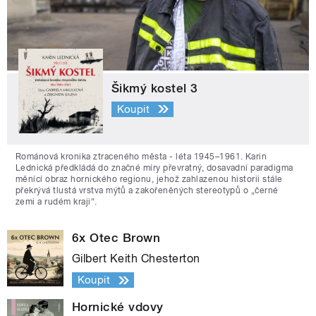
Šikmý kostel 3
Koupit
Románová kronika ztraceného města - léta 1945–1961. Karin
Lednická předkládá do značné míry převratný, dosavadní paradigma
měnící obraz hornického regionu, jehož zahlazenou historii stále
překrývá tlustá vrstva mýtů a zakořeněných stereotypů o „černé
zemi a rudém kraji“.
6x Otec Brown
Gilbert Keith Chesterton
Koupit
Hornické vdovy