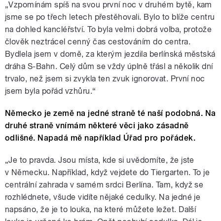
„Vzpomínám spíš na svou první noc v druhém bytě, kam
jsme se po třech letech přestěhovali. Bylo to blíže centru
na dohled kancléřství. To byla velmi dobrá volba, protože
člověk neztrácel cenný čas cestováním do centra.
Bydlela jsem v domě, za kterým jezdila berlínská městská
dráha S-Bahn. Celý dům se vždy úplně třásl a několik dní
trvalo, než jsem si zvykla ten zvuk ignorovat. První noc
jsem byla pořád vzhůru.“
Německo je země na jedné straně té naší podobná. Na
druhé straně vnímám některé věci jako zásadně
odlišné. Napadá mě například Úřad pro pořádek.
„Je to pravda. Jsou místa, kde si uvědomíte, že jste
v Německu. Například, když vejdete do Tiergarten. To je
centrální zahrada v samém srdci Berlína. Tam, když se
rozhlédnete, všude vidíte nějaké cedulky. Na jedné je
napsáno, že je to louka, na které můžete ležet. Další