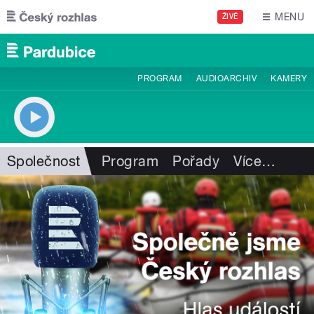
Přejít k hlavnímu obsahu
MENU
ŽIVĚ
PROGRAM
AUDIOARCHIV
KAMERY
Společnost
Program
Pořady
Více
…