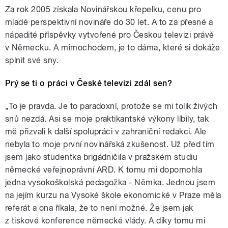
Za rok 2005 získala Novinářskou křepelku, cenu pro
mladé perspektivní novináře do 30 let. A to za přesné a
nápadité příspěvky vytvořené pro Českou televizi právě
v Německu. A mimochodem, je to dáma, které si dokáže
splnit své sny.
Prý se ti o práci v České televizi zdál sen?
„To je pravda. Je to paradoxní, protože se mi tolik živých
snů nezdá. Asi se moje praktikantské výkony líbily, tak
mě přizvali k další spolupráci v zahraniční redakci. Ale
nebyla to moje první novinářská zkušenost. Už před tím
jsem jako studentka brigádničila v pražském studiu
německé veřejnoprávní ARD. K tomu mi dopomohla
jedna vysokoškolská pedagožka - Němka. Jednou jsem
na jejím kurzu na Vysoké škole ekonomické v Praze měla
referát a ona říkala, že to není možné. Že jsem jak
z tiskové konference německé vlády. A díky tomu mi