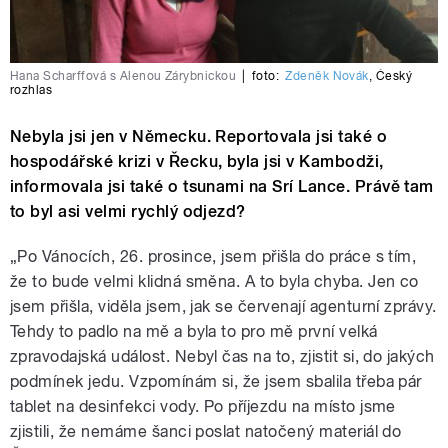
Hana Scharffová s Alenou Zárybnickou
|
foto:
Zdeněk Novák
,
Český
rozhlas
Nebyla jsi jen v Německu. Reportovala jsi také o
hospodářské krizi v Řecku, byla jsi v Kambodži,
informovala jsi také o tsunami na Srí Lance. Právě tam
to byl asi velmi rychlý odjezd?
„Po Vánocích, 26. prosince, jsem přišla do práce s tím,
že to bude velmi klidná směna. A to byla chyba. Jen co
jsem přišla, viděla jsem, jak se červenají agenturní zprávy.
Tehdy to padlo na mě a byla to pro mě první velká
zpravodajská událost. Nebyl čas na to, zjistit si, do jakých
podmínek jedu. Vzpomínám si, že jsem sbalila třeba pár
tablet na desinfekci vody. Po příjezdu na místo jsme
zjistili, že nemáme šanci poslat natočený materiál do