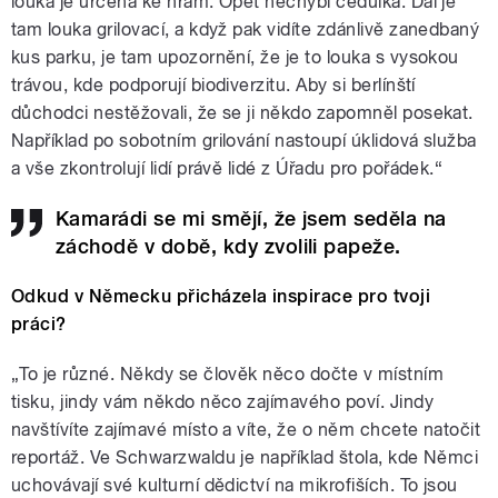
louka je určená ke hrám. Opět nechybí cedulka. Dál je
tam louka grilovací, a když pak vidíte zdánlivě zanedbaný
kus parku, je tam upozornění, že je to louka s vysokou
trávou, kde podporují biodiverzitu. Aby si berlínští
důchodci nestěžovali, že se ji někdo zapomněl posekat.
Například po sobotním grilování nastoupí úklidová služba
a vše zkontrolují lidí právě lidé z Úřadu pro pořádek.“
Kamarádi se mi smějí, že jsem seděla na
záchodě v době, kdy zvolili papeže.
Odkud v Německu přicházela inspirace pro tvoji
práci?
„To je různé. Někdy se člověk něco dočte v místním
tisku, jindy vám někdo něco zajímavého poví. Jindy
navštívíte zajímavé místo a víte, že o něm chcete natočit
reportáž. Ve Schwarzwaldu je například štola, kde Němci
uchovávají své kulturní dědictví na mikrofiších. To jsou