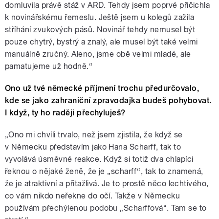
domluvila právě stáž v ARD. Tehdy jsem poprvé přičichla
k novinářskému řemeslu. Ještě jsem u kolegů zažila
stříhání zvukových pásů. Novinář tehdy nemusel být
pouze chytrý, bystrý a znalý, ale musel být také velmi
manuálně zručný. Aleno, jsme obě velmi mladé, ale
pamatujeme už hodně.“
Ono už tvé německé příjmení trochu předurčovalo,
kde se jako zahraniční zpravodajka budeš pohybovat.
I když, ty ho raději přechyluješ?
„Ono mi chvíli trvalo, než jsem zjistila, že když se
v Německu představím jako Hana Scharff, tak to
vyvolává úsměvné reakce. Když si totiž dva chlapíci
řeknou o nějaké ženě, že je „scharff“, tak to znamená,
že je atraktivní a přitažlivá. Je to prostě něco lechtivého,
co vám nikdo neřekne do očí. Takže v Německu
používám přechýlenou podobu „Scharffová“. Tam se to