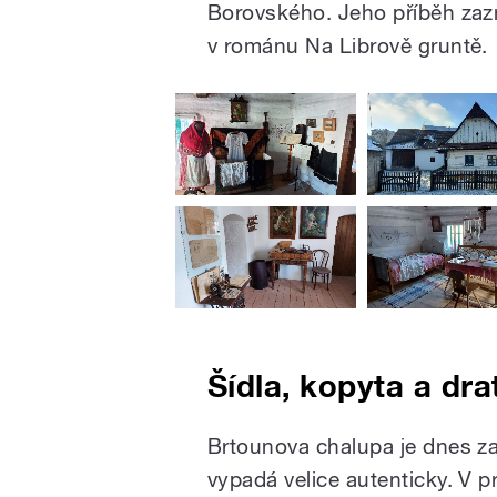
Borovského. Jeho příběh zaz
v románu Na Librově gruntě.
Šídla, kopyta a dra
Brtounova chalupa je dnes za
vypadá velice autenticky. V 