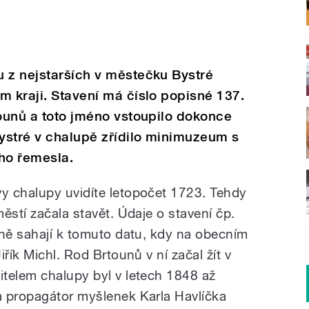
 z nejstarších v městečku Bystré
m kraji. Stavení má číslo popisné 137.
tounů a toto jméno vstoupilo dokonce
Bystré v chalupě zřídilo minimuzeum s
ho řemesla.
y chalupy uvidíte letopočet 1723. Tehdy
ěstí začala stavět. Údaje o stavení čp.
čně sahají k tomuto datu, kdy na obecním
řík Michl. Rod Brtounů v ní začal žít v
telem chalupy byl v letech 1848 až
a propagátor myšlenek Karla Havlíčka