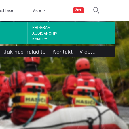
ozhlase
Více
ŽIVĚ
PROGRAM
AUDIOARCHIV
KAMERY
Jak nás naladíte
Kontakt
Více
…