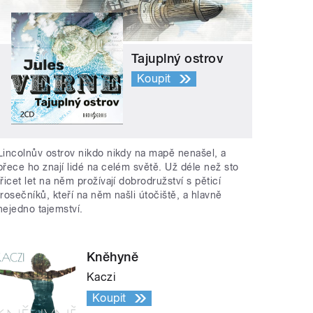
Tajuplný ostrov
Koupit
Lincolnův ostrov nikdo nikdy na mapě nenašel, a
přece ho znají lidé na celém světě. Už déle než sto
třicet let na něm prožívají dobrodružství s pěticí
trosečníků, kteří na něm našli útočiště, a hlavně
nejedno tajemství.
Kněhyně
Kaczi
Koupit