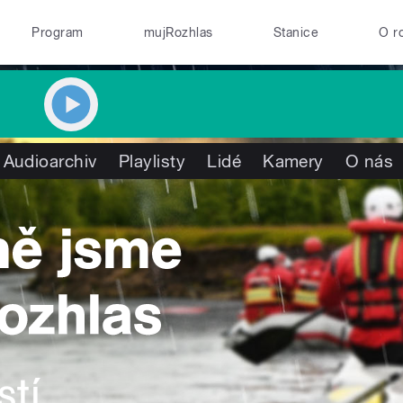
Program
mujRozhlas
Stanice
O r
Audioarchiv
Playlisty
Lidé
Kamery
O nás