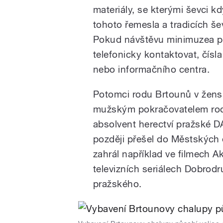
materiály, se kterými ševci kd
tohoto řemesla a tradicích š
Pokud návštěvu minimuzea pl
telefonicky kontaktovat, čís
nebo informačního centra.
Potomci rodu Brtounů v žensk
mužským pokračovatelem rodu
absolvent herectví pražské D
později přešel do Městských 
zahrál například ve filmech A
televizních seriálech Dobrodr
pražského.