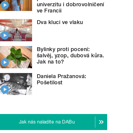
univerzitu i dobrovolničení
ve Francii
Dva kluci ve vlaku
Bylinky proti pocení:
šalvěj, yzop, dubová kůra.
Jak na to?
Daniela Pražanová:
Pošetilost
Jak nás naladíte na DABu