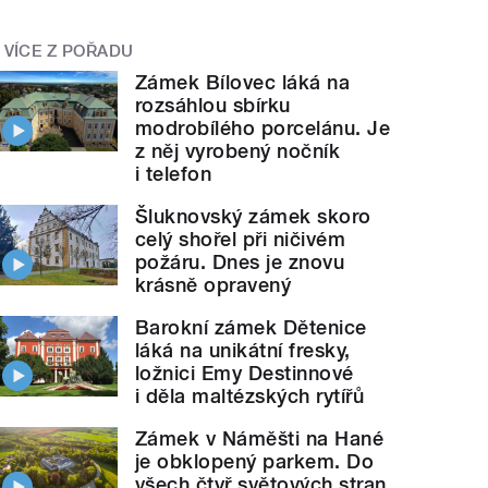
VÍCE Z POŘADU
Zámek Bílovec láká na
rozsáhlou sbírku
modrobílého porcelánu. Je
z něj vyrobený nočník
i telefon
Šluknovský zámek skoro
celý shořel při ničivém
požáru. Dnes je znovu
krásně opravený
Barokní zámek Dětenice
láká na unikátní fresky,
ložnici Emy Destinnové
i děla maltézských rytířů
Zámek v Náměšti na Hané
je obklopený parkem. Do
všech čtyř světových stran