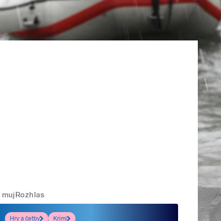
mujRozhlas
Hry a četby
Krimi