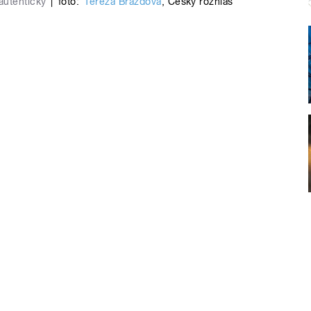
autenticky
|
foto:
Tereza Brázdová
,
Český rozhlas