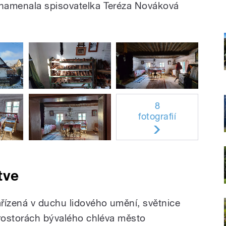
namenala spisovatelka Teréza Nováková
8
fotografií
tve
řízená v duchu lidového umění, světnice
prostorách bývalého chléva město