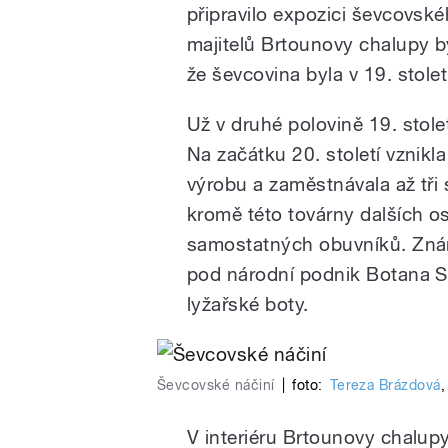
připravilo expozici ševcovské
majitelů Brtounovy chalupy b
že ševcovina byla v 19. stole
Už v druhé polovině 19. stole
Na začátku 20. století vznikla
výrobu a zaměstnávala až tři 
kromě této továrny dalších o
samostatných obuvníků. Zná
pod národní podnik Botana S
lyžařské boty.
Ševcovské náčiní
|
foto:
Tereza Brázdová
V interiéru Brtounovy chalupy