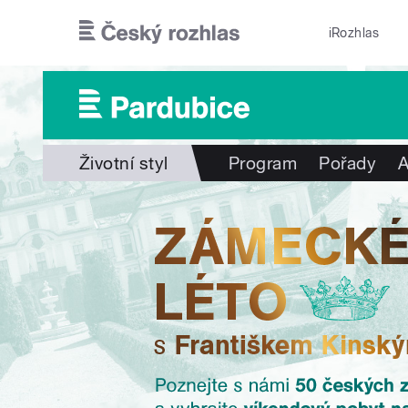
Přejít k hlavnímu obsahu
iRozhlas
Životní styl
Program
Pořady
A