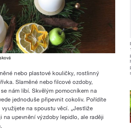
sková
něné nebo plastové kouličky, rostlinný
 dřívka. Slaměné nebo filcové ozdoby,
o se nám líbí. Skvělým pomocníkem na
vede jednoduše připevnit cokoliv. Pořídíte
 využijete na spoustu věcí. „Jestliže
i na upevnění výzdoby lepidlo, ale raději
.