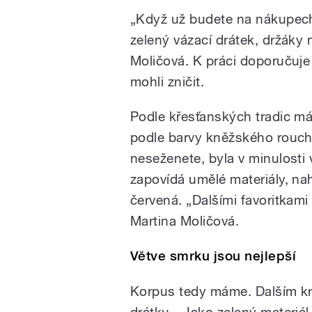
„Když už budete na nákupech
zelený vázací drátek, držáky 
Moličová. K práci doporučuje
mohli zničit.
Podle křesťanských tradic má
podle barvy kněžského roucha
neseženete, byla v minulosti 
zapovídá umělé materiály, na
červená. „Dalšími favoritkami m
Martina Moličová.
Větve smrku jsou nejlepší
Korpus tedy máme. Dalším kr
drátku. „Jako zelený materiál