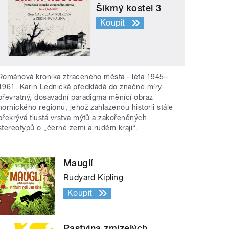
Šikmý kostel 3
Koupit
Románová kronika ztraceného města - léta 1945–
1961. Karin Lednická předkládá do značné míry
převratný, dosavadní paradigma měnící obraz
hornického regionu, jehož zahlazenou historii stále
překrývá tlustá vrstva mýtů a zakořeněných
stereotypů o „černé zemi a rudém kraji“.
Mauglí
Rudyard Kipling
Koupit
Pastvina zmizelých