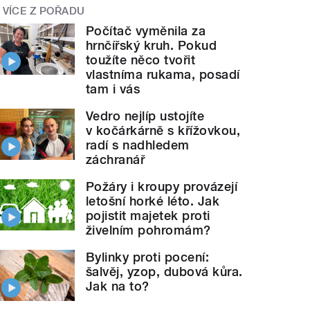
VÍCE Z POŘADU
Počítač vyměnila za
hrnčířský kruh. Pokud
toužíte něco tvořit
vlastníma rukama, posadí
tam i vás
Vedro nejlíp ustojíte
v kočárkárně s křížovkou,
radí s nadhledem
záchranář
Požáry i kroupy provázejí
letošní horké léto. Jak
pojistit majetek proti
živelním pohromám?
Bylinky proti pocení:
šalvěj, yzop, dubová kůra.
Jak na to?