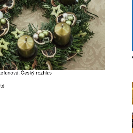
tefanová
, Český rozhlas
ité