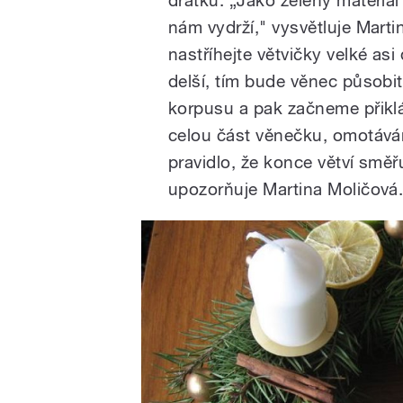
nám vydrží," vysvětluje Mart
nastříhejte větvičky velké as
delší, tím bude věnec působit
korpusu a pak začneme přiklá
celou část věnečku, omotává
pravidlo, že konce větví smě
upozorňuje Martina Moličová