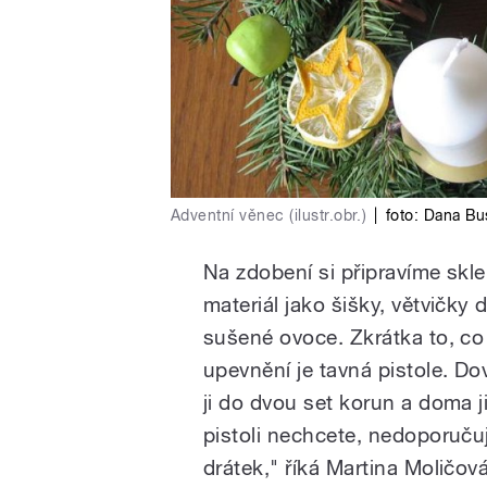
Adventní věnec (ilustr.obr.)
|
foto:
Dana Bu
Na zdobení si připravíme skle
materiál jako šišky, větvičky
sušené ovoce. Zkrátka to, c
upevnění je tavná pistole. Do
ji do dvou set korun a doma ji
pistoli nechcete, nedoporučuj
drátek," říká Martina Moličová