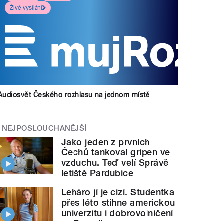
Živé vysílání
Audiosvět Českého rozhlasu na jednom místě
NEJPOSLOUCHANĚJŠÍ
Jako jeden z prvních
Čechů tankoval gripen ve
vzduchu. Teď velí Správě
letiště Pardubice
Leháro jí je cizí. Studentka
přes léto stihne americkou
univerzitu i dobrovolničení