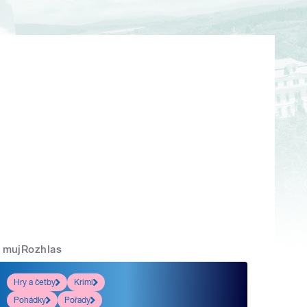
mujRozhlas
Hry a četby
Krimi
Pohádky
Pořady