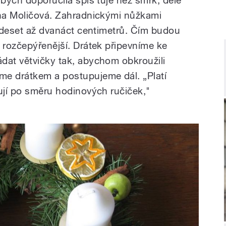
ina Moličová. Zahradnickými nůžkami
i deset až dvanáct centimetrů. Čím budou
 rozčepýřenější. Drátek připevníme ke
dat větvičky tak, abychom obkroužili
me drátkem a postupujeme dál. „Platí
řují po směru hodinových ručiček,"
.