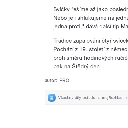
Svíčky řešíme až jako posled
Nebo je i shlukujeme na jednu
jedna proti," dává další tip M
Tradice zapalování čtyř svíč
Pochází z 19. století z němec
proti směru hodinových ručiče
pak na Štědrý den.
autor:
PRO
Všechny díly pořadu na mujRozhlas