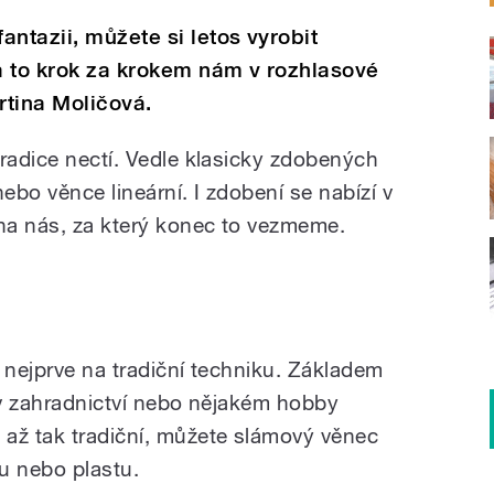
ntazii, můžete si letos vyrobit
a to krok za krokem nám v rozhlasové
rtina Moličová.
tradice nectí. Vedle klasicky zdobených
ebo věnce lineární. I zdobení se nabízí v
na nás, za který konec to vezmeme.
 nejprve na tradiční techniku. Základem
o v zahradnictví nebo nějakém hobby
až tak tradiční, můžete slámový věnec
u nebo plastu.