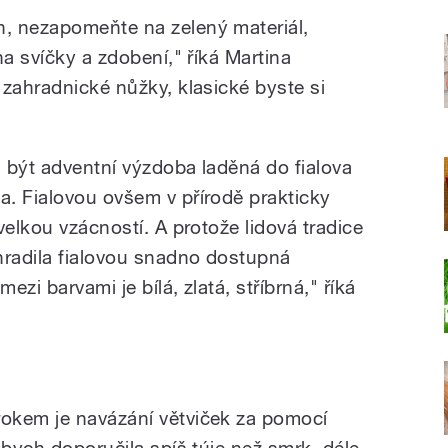
, nezapomeňte na zelený materiál,
na svíčky a zdobení," říká Martina
 zahradnické nůžky, klasické byste si
 být adventní výzdoba laděná do fialova
. Fialovou ovšem v přírodě prakticky
velkou vzácností. A protože lidová tradice
hradila fialovou snadno dostupná
ezi barvami je bílá, zlatá, stříbrná," říká
okem je navázání větviček za pomocí
 bych doporučila spíš túje než smrk, déle