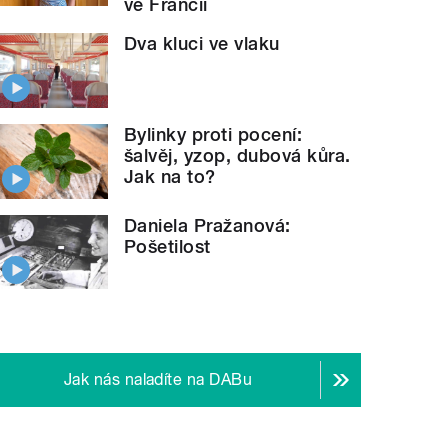
ve Francii
Dva kluci ve vlaku
Bylinky proti pocení:
šalvěj, yzop, dubová kůra.
Jak na to?
Daniela Pražanová:
Pošetilost
Jak nás naladíte na DABu