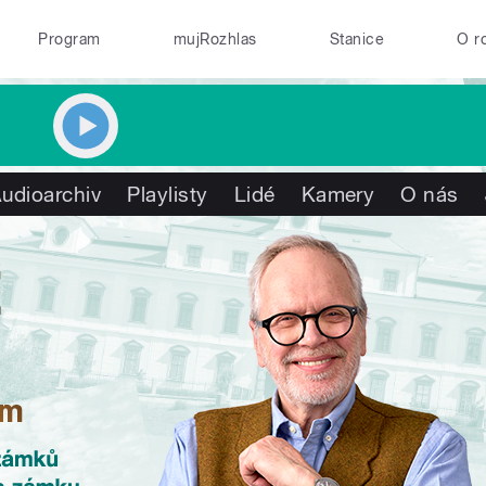
Program
mujRozhlas
Stanice
O r
udioarchiv
Playlisty
Lidé
Kamery
O nás