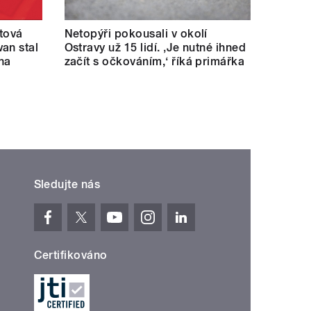
ětová
Netopýři pokousali v okolí
an stal
Ostravy už 15 lidí. ‚Je nutné ihned
na
začít s očkováním,‘ říká primářka
Sledujte nás
Certifikováno