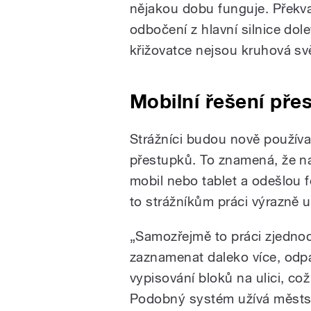
nějakou dobu funguje. Překv
odbočení z hlavní silnice dole
křižovatce nejsou kruhová svět
Mobilní řešení pře
Strážníci budou nově používa
přestupků. To znamená, že na
mobil nebo tablet a odešlou 
to strážníkům práci výrazně u
„Samozřejmě to práci zjedno
zaznamenat daleko více, odpa
vypisování bloků na ulici, což
Podobný systém užívá městská