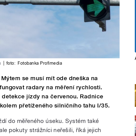
u
|
foto:
Fotobanka Profimedia
m Mýtem se musí mít ode dneška na
 fungovat radary na měření rychlosti.
 i detekce jízdy na červenou. Radnice
kolem přetíženého silničního tahu I/35.
jíždí do měřeného úseku. Systém také
le pokuty strážníci neřešili, říká jejich