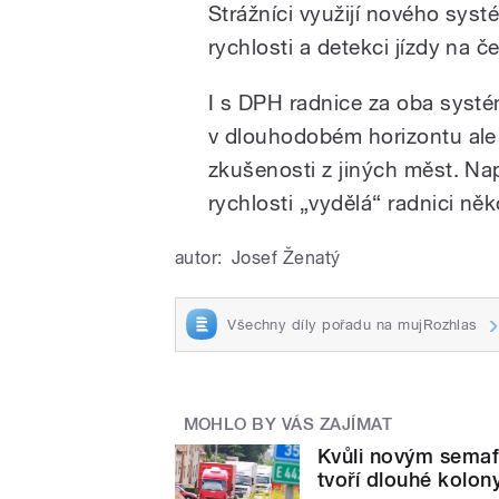
Strážníci využijí nového syst
rychlosti a detekci jízdy na č
I s DPH radnice za oba systé
v dlouhodobém horizontu ale 
zkušenosti z jiných měst. Na
rychlosti „vydělá“ radnici něk
autor:
Josef Ženatý
Všechny díly pořadu na mujRozhlas
MOHLO BY VÁS ZAJÍMAT
Kvůli novým semaf
tvoří dlouhé kolon