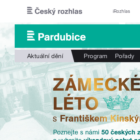
Přejít k hlavnímu obsahu
iRozhlas
Aktuální dění
Program
Pořady