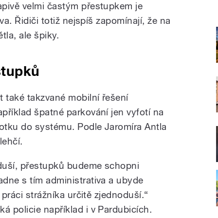
apivě velmi častým přestupkem je
va. Řidiči totiž nejspíš zapomínají, že na
la, ale špiky.
stupků
t také takzvané mobilní řešení
příklad špatné parkování jen vyfotí na
fotku do systému. Podle Jaromíra Antla
lehčí.
duší, přestupků budeme schopni
dne s tím administrativa a ubyde
 práci strážníka určitě zjednoduší.“
 policie například i v Pardubicích.