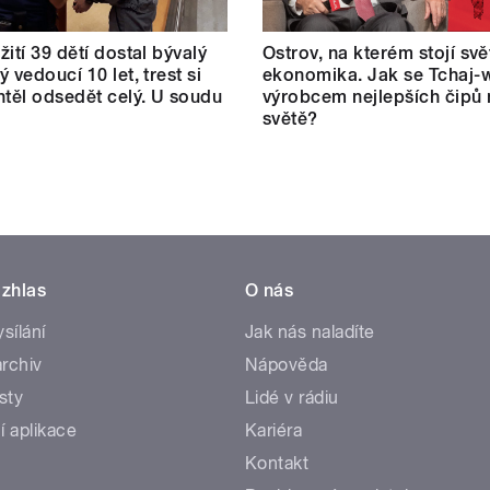
žití 39 dětí dostal bývalý
Ostrov, na kterém stojí sv
 vedoucí 10 let, trest si
ekonomika. Jak se Tchaj-w
htěl odsedět celý. U soudu
výrobcem nejlepších čipů 
světě?
zhlas
O nás
ysílání
Jak nás naladíte
rchiv
Nápověda
sty
Lidé v rádiu
í aplikace
Kariéra
Kontakt