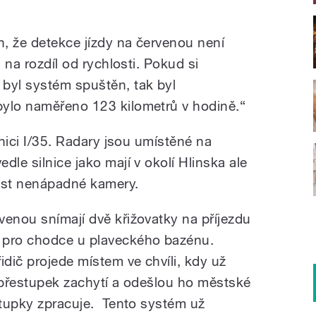
, že detekce jízdy na červenou není
, na rozdíl od rychlosti. Pokud si
byl systém spuštěn, tak byl
bylo naměřeno 123 kilometrů v hodině.“
lnici I/35. Radary jsou umístěné na
dle silnice jako mají v okolí Hlinska ale
lost nenápadné kamery.
venou snímají dvě křižovatky na příjezdu
 pro chodce u plaveckého bazénu.
idič projede místem ve chvíli, kdy už
y přestupek zachytí a odešlou ho městské
estupky zpracuje. Tento systém už