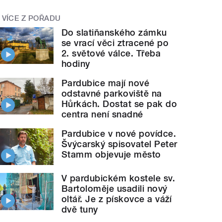
VÍCE Z POŘADU
Do slatiňanského zámku
se vrací věci ztracené po
2. světové válce. Třeba
hodiny
Pardubice mají nové
odstavné parkoviště na
Hůrkách. Dostat se pak do
centra není snadné
Pardubice v nové povídce.
Švýcarský spisovatel Peter
Stamm objevuje město
V pardubickém kostele sv.
Bartoloměje usadili nový
oltář. Je z pískovce a váží
dvě tuny