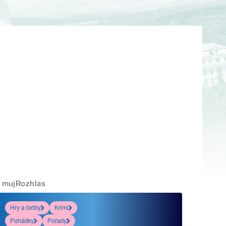
mujRozhlas
Hry a četby
Krimi
Pohádky
Pořady