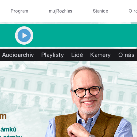
Program
mujRozhlas
Stanice
O r
Audioarchiv
Playlisty
Lidé
Kamery
O nás