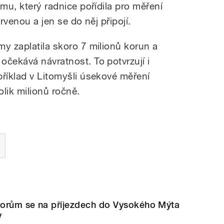
ému, který radnice pořídila pro měření
ervenou a jen se do něj připojí.
my zaplatila skoro 7 milionů korun a
očekává návratnost. To potvrzují i
příklad v Litomyšli úsekové měření
olik milionů ročně.
orům se na příjezdech do Vysokého Mýta
y