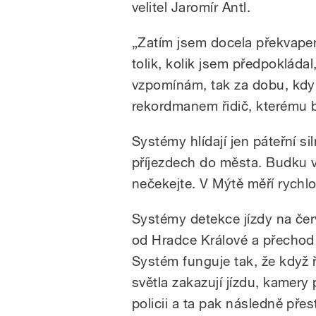
velitel Jaromír Antl.
„Zatím jsem docela překvapen
tolik, kolik jsem předpokládal
vzpomínám, tak za dobu, kdy 
rekordmanem řidič, kterému 
Systémy hlídají jen páteřní si
příjezdech do města. Budku ve
nečekejte. V Mýtě měří rych
Systémy detekce jízdy na čer
od Hradce Králové a přechod
Systém funguje tak, že když ř
světla zakazují jízdu, kamer
policii a ta pak následně př