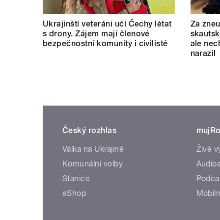
Ukrajinští veteráni učí Čechy létat
Za zneu
s drony. Zájem mají členové
skautský
bezpečnostní komunity i civilisté
ale nec
narazil
Český rozhlas
mujRo
Válka na Ukrajině
Živé v
Komunální volby
Audioa
Stanice
Podca
eShop
Mobiln