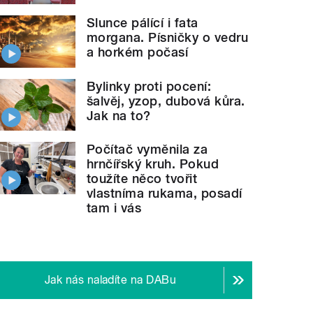
Slunce pálící i fata
morgana. Písničky o vedru
a horkém počasí
Bylinky proti pocení:
šalvěj, yzop, dubová kůra.
Jak na to?
Počítač vyměnila za
hrnčířský kruh. Pokud
toužíte něco tvořit
vlastníma rukama, posadí
tam i vás
Jak nás naladíte na DABu