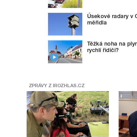
Úsekové radary v 
měřidla
Těžká noha na plyn
rychlí řidiči?
ZPRÁVY Z IROZHLAS.CZ