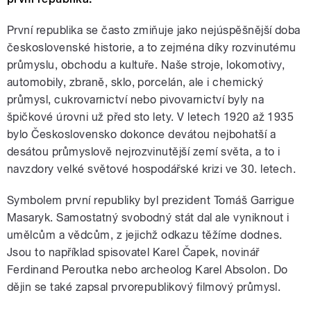
První republika
se často zmiňuje jako nejúspěšnější doba
československé historie, a to zejména díky rozvinutému
průmyslu, obchodu a kultuře. Naše stroje, lokomotivy,
automobily, zbraně, sklo, porcelán, ale i chemický
průmysl, cukrovarnictví nebo pivovarnictví byly na
špičkové úrovni už před sto lety. V letech 1920 až 1935
bylo Československo dokonce devátou nejbohatší a
desátou průmyslově nejrozvinutější zemí světa, a to i
navzdory velké světové hospodářské krizi ve 30. letech.
Symbolem první republiky byl prezident Tomáš Garrigue
Masaryk. Samostatný svobodný stát dal ale vyniknout i
umělcům a vědcům, z jejichž odkazu těžíme dodnes.
Jsou to například spisovatel Karel Čapek, novinář
Ferdinand Peroutka nebo archeolog Karel Absolon. Do
dějin se také zapsal prvorepublikový filmový průmysl.