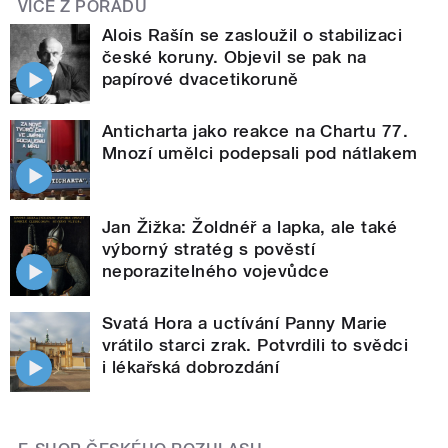
VÍCE Z POŘADU
Alois Rašín se zasloužil o stabilizaci
české koruny. Objevil se pak na
papírové dvacetikoruně
Anticharta jako reakce na Chartu 77.
Mnozí umělci podepsali pod nátlakem
Jan Žižka: Žoldnéř a lapka, ale také
výborný stratég s pověstí
neporazitelného vojevůdce
Svatá Hora a uctívání Panny Marie
vrátilo starci zrak. Potvrdili to svědci
i lékařská dobrozdání