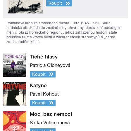
Koupit
Románová kronika ztraceného města - léta 1945–1961. Karin
Lednická předkládá do značné míry převratný, dosavadní paradigma
měnící obraz hornického regionu, jehož zahlazenou historii stále
překrývá tlustá vrstva mýtů a zakořeněných stereotypů o „černé
zemi a rudém kraji“.
Tiché hlasy
Patricia Gibneyová
Koupit
Katyně
Pavel Kohout
Koupit
Moci bez nemoci
Šárka Volemanová