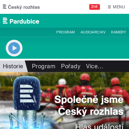
Přejít k hlavnímu obsahu
MENU
ŽIVĚ
PROGRAM
AUDIOARCHIV
KAMERY
Historie
Program
Pořady
Více
…