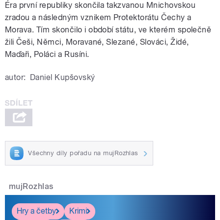
Éra první republiky skončila takzvanou Mnichovskou
zradou a následným vznikem Protektorátu Čechy a
Morava. Tím skončilo i období státu, ve kterém společně
žili Češi, Němci, Moravané, Slezané, Slováci, Židé,
Maďaři, Poláci a Rusíni.
autor:
Daniel Kupšovský
Všechny díly pořadu na mujRozhlas
mujRozhlas
Hry a četby
Krimi