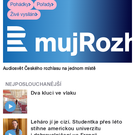
Pohádky
Pořady
Živé vysílání
Audiosvět Českého rozhlasu na jednom místě
NEJPOSLOUCHANĚJŠÍ
Dva kluci ve vlaku
Leháro jí je cizí. Studentka přes léto
stihne americkou univerzitu
i dobrovolničení ve Francii