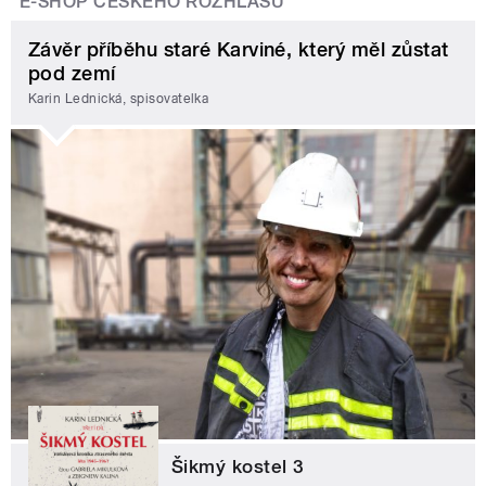
E-SHOP ČESKÉHO ROZHLASU
Závěr příběhu staré Karviné, který měl zůstat
pod zemí
Karin Lednická, spisovatelka
Šikmý kostel 3