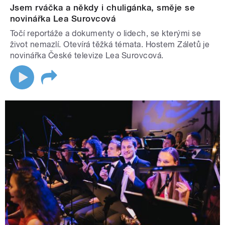
Jsem rváčka a někdy i chuligánka, směje se
novinářka Lea Surovcová
Točí reportáže a dokumenty o lidech, se kterými se
život nemazlí. Otevírá těžká témata. Hostem Záletů je
novinářka České televize Lea Surovcová.