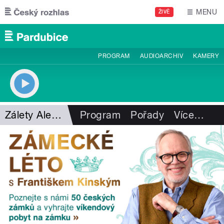
Přejít k hlavnímu obsahu
MENU
ŽIVĚ
PROGRAM
AUDIOARCHIV
KAMERY
Zálety Aleny Zárybnické
Program
Pořady
Více
…