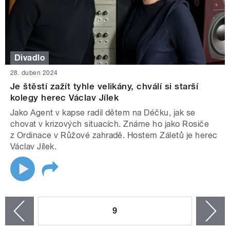
Divadlo
28. duben 2024
Je štěstí zažít tyhle velikány, chválí si starší
kolegy herec Václav Jílek
Jako Agent v kapse radil dětem na Déčku, jak se
chovat v krizových situacích. Známe ho jako Rosiče
z Ordinace v Růžové zahradě. Hostem Záletů je herec
Václav Jílek.
STRÁNKY
9
n
zí