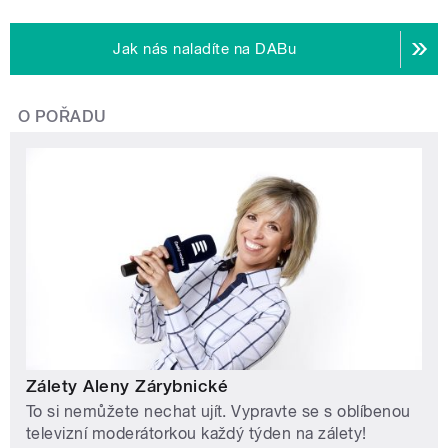
Jak nás naladíte na DABu
O POŘADU
Zálety Aleny Zárybnické
To si nemůžete nechat ujít. Vypravte se s oblíbenou
televizní moderátorkou každý týden na zálety!