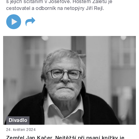
s jejich sčítáním v Josefově. Hostem Záletů je
cestovatel a odborník na netopýry Jiří Rejl.
Divadlo
24. květen 2024
Zemřel Jan Kačer. Nejtěžší při psaní knížky je