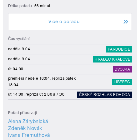
Délka pořadu:
56 minut
Více o pořadu
Čas vysílání
neděle 9:04
PARDUBICE
neděle 9:04
HRADEC KRÁLOVÉ
út 04:00
DVOJKA
premiéra neděle 18:04, repríza pátek
LIBEREC
18:04
út 14:00, repríza út 2:00 a 7:00
ČESKÝ ROZHLAS POHODA
Pořad připravují
Alena Zárybnická
Zdeněk Novák
Ivana Fremuthová