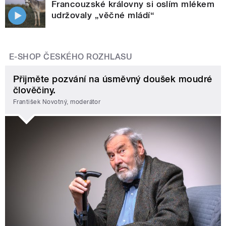
Francouzské královny si oslím mlékem
udržovaly „věčné mládí“
E-SHOP ČESKÉHO ROZHLASU
Přijměte pozvání na úsměvný doušek moudré
člověčiny.
František Novotný, moderátor