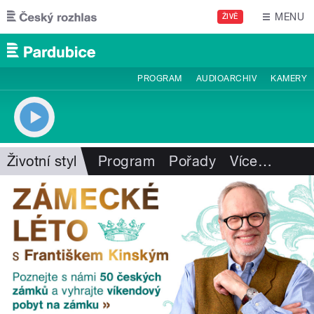
Přejít k hlavnímu obsahu
MENU
ŽIVĚ
PROGRAM
AUDIOARCHIV
KAMERY
Životní styl
Program
Pořady
Více
…