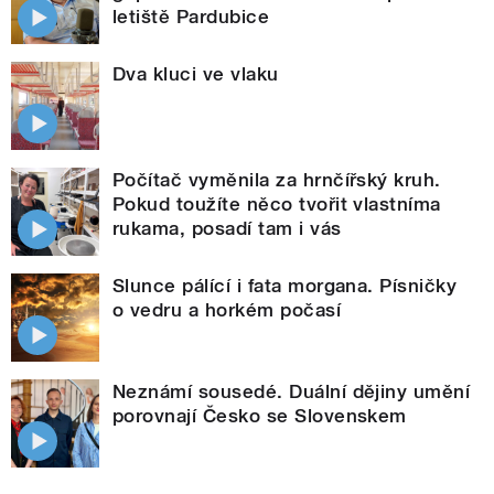
letiště Pardubice
Dva kluci ve vlaku
Počítač vyměnila za hrnčířský kruh.
Pokud toužíte něco tvořit vlastníma
rukama, posadí tam i vás
Slunce pálící i fata morgana. Písničky
o vedru a horkém počasí
Neznámí sousedé. Duální dějiny umění
porovnají Česko se Slovenskem