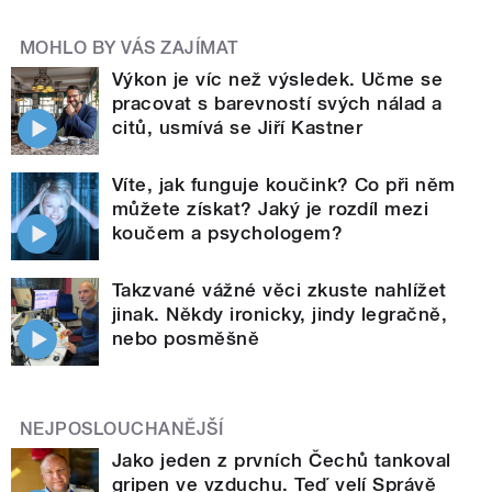
MOHLO BY VÁS ZAJÍMAT
Výkon je víc než výsledek. Učme se
pracovat s barevností svých nálad a
citů, usmívá se Jiří Kastner
Víte, jak funguje koučink? Co při něm
můžete získat? Jaký je rozdíl mezi
koučem a psychologem?
Takzvané vážné věci zkuste nahlížet
jinak. Někdy ironicky, jindy legračně,
nebo posměšně
NEJPOSLOUCHANĚJŠÍ
Jako jeden z prvních Čechů tankoval
gripen ve vzduchu. Teď velí Správě