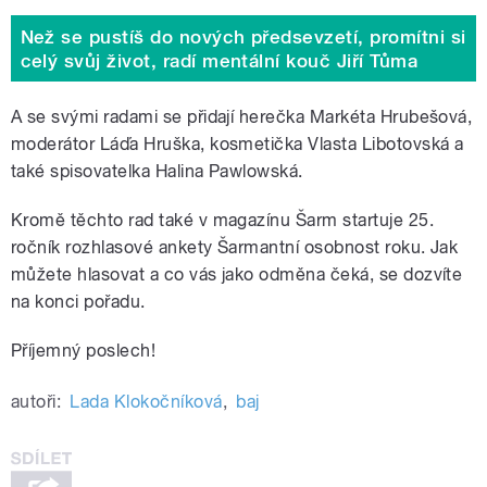
Než se pustíš do nových předsevzetí, promítni si
celý svůj život, radí mentální kouč Jiří Tůma
A se svými radami se přidají herečka Markéta Hrubešová,
moderátor Láďa Hruška, kosmetička Vlasta Libotovská a
také spisovatelka Halina Pawlowská.
Kromě těchto rad také v magazínu Šarm startuje 25.
ročník rozhlasové ankety Šarmantní osobnost roku. Jak
můžete hlasovat a co vás jako odměna čeká, se dozvíte
na konci pořadu.
Příjemný poslech!
autoři:
Lada Klokočníková
,
baj