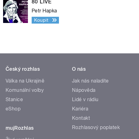
80 LIVE
Petr Hapka
Koupit
Český rozhlas
O nás
Válka na Ukrajině
Jak nás naladíte
Komunální volby
Nápověda
Stanice
Lidé v rádiu
eShop
Kariéra
Kontakt
Rozhlasový poplatek
mujRozhlas