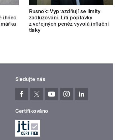
Rusnok: Vyprazdňují se limity
né ihned
zadlužování. Lití poptávky
rimářka
z veřejných peněz vyvolá inflační
tlaky
Sledujte nás
Certifikováno