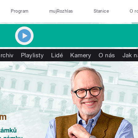
Program
mujRozhlas
Stanice
O r
rchiv
Playlisty
Lidé
Kamery
O nás
Jak n