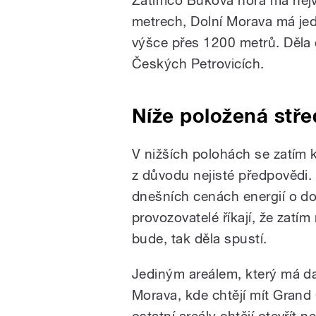
metrech, Dolní Morava má j
výšce přes 1200 metrů. Děla c
Českých Petrovicích.
Níže položená stře
V nižších polohách se zatím 
z důvodu nejisté předpovědi.
dnešních cenách energií o dos
provozovatelé říkají, že zatím
bude, tak děla spustí.
Jediným areálem, který má da
Morava, kde chtějí mít Grand
ostatní areály chtějí otevřít 