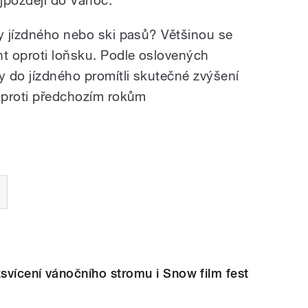
ny jízdného nebo ski pasů? Většinou se
t oproti loňsku. Podle oslovených
y do jízdného promítli skutečné zvýšení
 oproti předchozím rokům
zsvícení vánočního stromu i Snow film fest