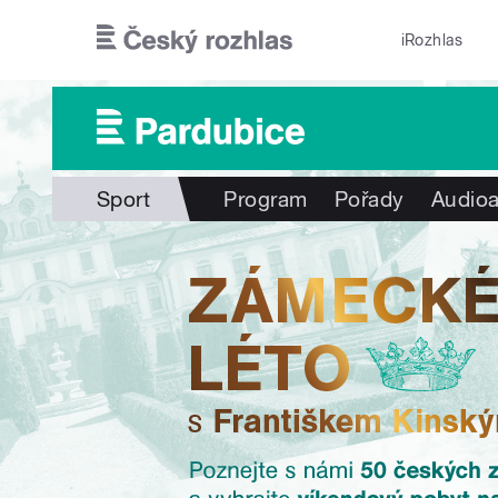
Přejít k hlavnímu obsahu
iRozhlas
Sport
Program
Pořady
Audioa