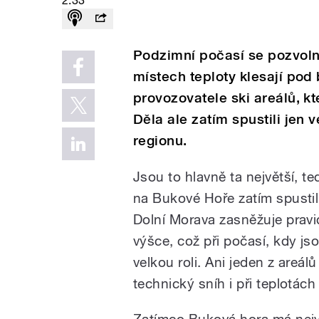
2:33
Podzimní počasí se pozvoln
místech teploty klesají pod 
provozovatele ski areálů, kt
Děla ale zatím spustili jen 
regionu.
Jsou to hlavně ta největší, 
na Bukové Hoře zatím spustili
Dolní Morava zasněžuje pravid
výšce, což při počasí, kdy js
velkou roli. Ani jeden z areál
technický sníh i při teplotách
Zatímco Buková hora má nejvy