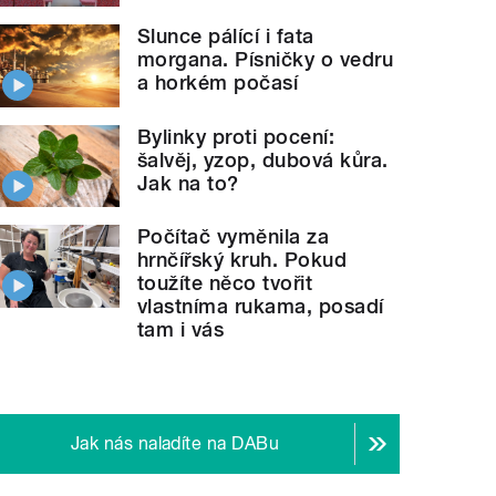
Slunce pálící i fata
morgana. Písničky o vedru
a horkém počasí
Bylinky proti pocení:
šalvěj, yzop, dubová kůra.
Jak na to?
Počítač vyměnila za
hrnčířský kruh. Pokud
toužíte něco tvořit
vlastníma rukama, posadí
tam i vás
Jak nás naladíte na DABu