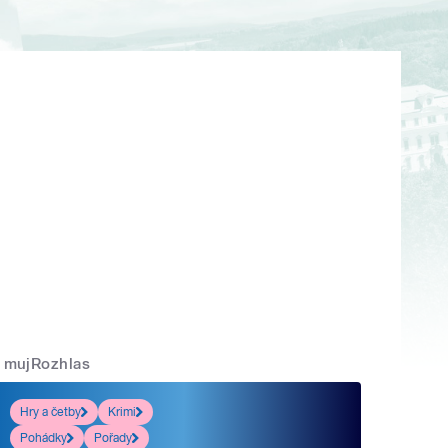
mujRozhlas
Hry a četby
Krimi
Pohádky
Pořady