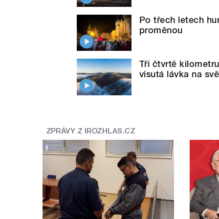
Po třech letech hu
proměnou
Tři čtvrtě kilometr
visutá lávka na svě
ZPRÁVY Z IROZHLAS.CZ