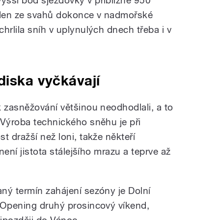
eden ze svahů dokonce v nadmořské
hrlila sníh v uplynulých dnech třeba i v
diska vyčkávají
k zasněžování většinou neodhodlali, a to
 Výroba technického sněhu je při
t dražší než loni, takže někteří
 není jistota stálejšího mrazu a teprve až
ný termín zahájení sezóny je Dolní
 Opening druhý prosincový víkend,
nejpozději do Vánoc.