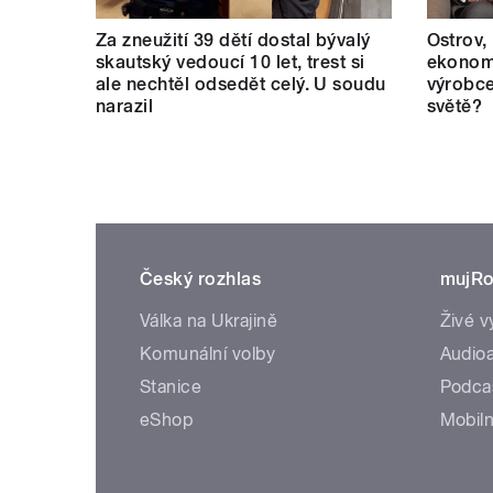
Za zneužití 39 dětí dostal bývalý
Ostrov,
skautský vedoucí 10 let, trest si
ekonomi
ale nechtěl odsedět celý. U soudu
výrobce
narazil
světě?
Český rozhlas
mujRo
Válka na Ukrajině
Živé v
Komunální volby
Audioa
Stanice
Podca
eShop
Mobiln