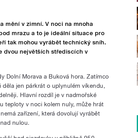
a mění v zimní. V noci na mnoha
bod mrazu a to je ideální situace pro
eří tak mohou vyrábět technický sníh.
ve dvou největších střediscích v
tedy Dolní Morava a Buková hora. Zatímco
 děla jen párkrát o uplynulém víkendu,
elněji. Hlavní rozdíl je v nadmořské
ou teploty v noci kolem nuly, může hrát
ů nemá zařízení, která dovolují vyrábět
 nad nulou.
šší bod sjezdovky v přibližně 950