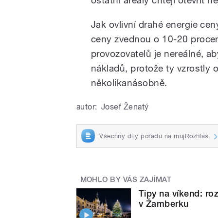
Jak ovlivní drahé energie ce
ceny zvednou o 10-20 procen
provozovatelů je nereálné, ab
nákladů, protože ty vzrostly
několikanásobně.
autor:
Josef Ženatý
Všechny díly pořadu na mujRozhlas
MOHLO BY VÁS ZAJÍMAT
Tipy na víkend: ro
v Žamberku