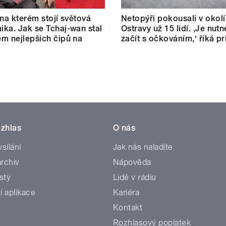
 na kterém stojí světová
Netopýři pokousali v okolí
ka. Jak se Tchaj-wan stal
Ostravy už 15 lidí. ‚Je nut
m nejlepších čipů na
začít s očkováním,‘ říká p
zhlas
O nás
ysílání
Jak nás naladíte
rchiv
Nápověda
sty
Lidé v rádiu
í aplikace
Kariéra
Kontakt
Rozhlasový poplatek