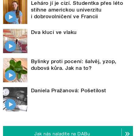
Leháro jí je cizí. Studentka přes léto
stihne americkou univerzitu
i dobrovolničení ve Francii
Dva kluci ve vlaku
Bylinky proti pocení: šalvěj, yzop,
dubová kůra. Jak na to?
Daniela Pražanová: Pošetilost
Jak nás naladíte na DABu