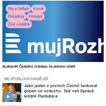
Hry a četby
Krimi
Pohádky
Pořady
Živé vysílání
Audiosvět Českého rozhlasu na jednom místě
NEJPOSLOUCHANĚJŠÍ
Jako jeden z prvních Čechů tankoval
gripen ve vzduchu. Teď velí Správě
letiště Pardubice