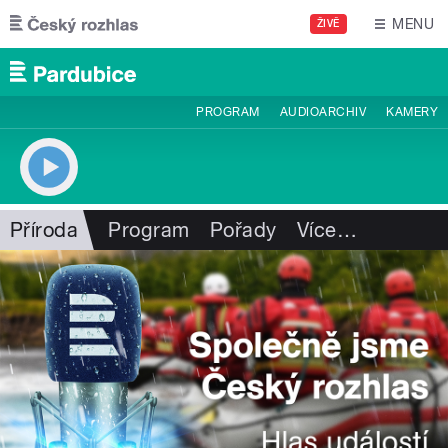
Přejít k hlavnímu obsahu
MENU
ŽIVĚ
PROGRAM
AUDIOARCHIV
KAMERY
Příroda
Program
Pořady
Více
…