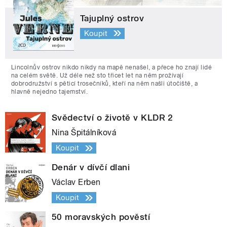
Tajuplný ostrov
Koupit
Lincolnův ostrov nikdo nikdy na mapě nenašel, a přece ho znají lidé
na celém světě. Už déle než sto třicet let na něm prožívají
dobrodružství s pěticí trosečníků, kteří na něm našli útočiště, a
hlavně nejedno tajemství.
Svědectví o životě v KLDR 2
Nina Špitálníková
Koupit
Denár v dívčí dlani
Václav Erben
Koupit
50 moravských pověstí