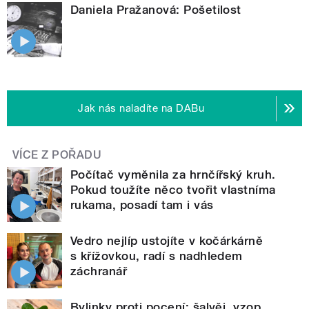
Daniela Pražanová: Pošetilost
Jak nás naladíte na DABu
VÍCE Z POŘADU
Počítač vyměnila za hrnčířský kruh.
Pokud toužíte něco tvořit vlastníma
rukama, posadí tam i vás
Vedro nejlíp ustojíte v kočárkárně
s křížovkou, radí s nadhledem
záchranář
Bylinky proti pocení: šalvěj, yzop,