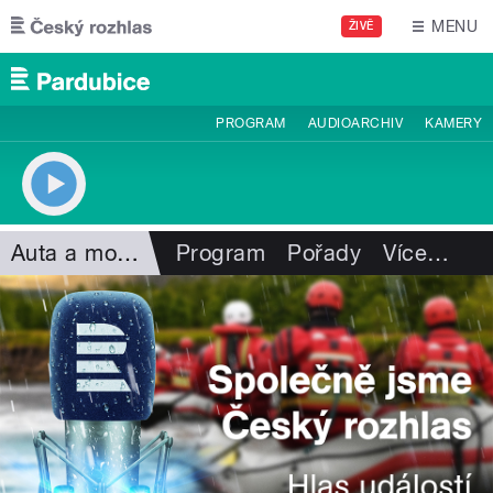
Přejít k hlavnímu obsahu
MENU
ŽIVĚ
PROGRAM
AUDIOARCHIV
KAMERY
Auta a motorismus
Program
Pořady
Více
…