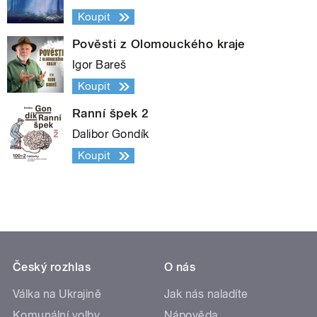
Koupit
Pověsti z Olomouckého kraje
Igor Bareš
Koupit
Ranní špek 2
Dalibor Gondík
Koupit
Český rozhlas
O nás
Válka na Ukrajině
Jak nás naladíte
Komunální volby
Nápověda