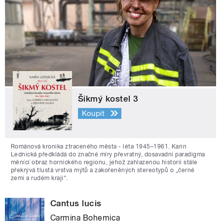
Šikmý kostel 3
Koupit
Románová kronika ztraceného města - léta 1945–1961. Karin
Lednická předkládá do značné míry převratný, dosavadní paradigma
měnící obraz hornického regionu, jehož zahlazenou historii stále
překrývá tlustá vrstva mýtů a zakořeněných stereotypů o „černé
zemi a rudém kraji“.
Cantus lucis
Carmina Bohemica