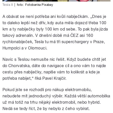
Tesla X
|
foto:
Fotobanka Pixabay
A obávat se není potřeba ani kvůli nabíječkám. „Dnes je
to daleko lepší než dřív, kdy auta měla dojezd třeba 100
km a ty nabíječky byly 100 km od sebe. To pak byla jízda
takový adrenalin. V dnešní době má ČEZ asi 160
rychlonabíječek, Tesla tu má tři superchargery v Praze,
Humpolci a v Olomouci.
Navíc s Teslou nemusíte nic řešit. Když budete chtít jet
do Chorvatska, dáte do navigace cíl a ono vám to najde
cestu přes nabíječky, napíše vám to kolikrát a kde je
potřeba nabíjet,“ říká Pavel Krajčír.
Pokud jste se rozhodli pro nákup elektromobilu,
nebudete mít jednoduchý výběr. Každá větší automobilka
už má totiž na trhu nějaký elektromobil, nebo hybrid.
Nedá se tedy říct, že by nebylo z čeho vybírat.