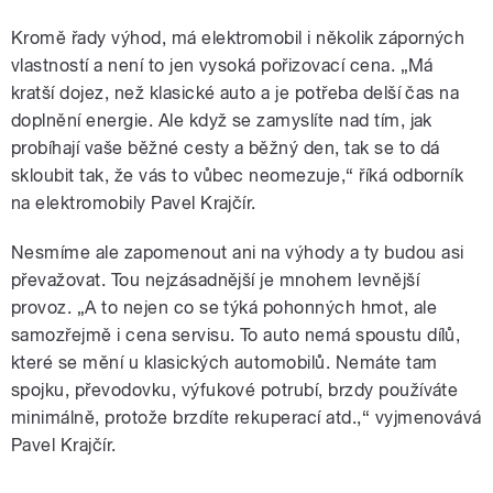
Kromě řady výhod, má elektromobil i několik záporných
vlastností a není to jen vysoká pořizovací cena. „Má
kratší dojez, než klasické auto a je potřeba delší čas na
doplnění energie. Ale když se zamyslíte nad tím, jak
probíhají vaše běžné cesty a běžný den, tak se to dá
skloubit tak, že vás to vůbec neomezuje,“ říká odborník
na elektromobily Pavel Krajčír.
Nesmíme ale zapomenout ani na výhody a ty budou asi
převažovat. Tou nejzásadnější je mnohem levnější
provoz. „A to nejen co se týká pohonných hmot, ale
samozřejmě i cena servisu. To auto nemá spoustu dílů,
které se mění u klasických automobilů. Nemáte tam
spojku, převodovku, výfukové potrubí, brzdy používáte
minimálně, protože brzdíte rekuperací atd.,“ vyjmenovává
Pavel Krajčír.