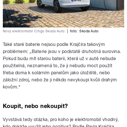
Nový elektromobil Citigo Škoda Auto.
|
foto:
Škoda Auto
Také staré baterie nejsou podle Krajčíra takovým
problémem: „Baterie jsou v podstatě druhotná surovina.
Pokud budu mít starou baterii, která už v autě nebude
použitelná, neznamená to, že ji nebudu moct použít
třeba doma k solárním panelům jako úložiště, nebo
záložní zdroj, nebo že ji někdo nevykoupí kvůli drahým
kovům.“
Koupit, nebo nekoupit?
Vyvstává tedy otázka, pro koho je elektromobil vhodný,
kdo dokáže využít jeho pozitiva? Podle Pavla Krajčíra