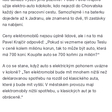
užije elektro-auto kdokoliv, kdo nejezdí do Chorvatska
každý den na pracovní cestu. Samozřejmě i na baterku
dojedete až k Jadranu, ale znamená to dvě, tři zastávky
na nabíjení.
Ceny elektromobilů nejsou úplně lidové, ale i na to má
Pavel Krajčír odpověď: „Pokud si vezmeme ojetou Teslu
v ceně kolem miliónu korun, tak to může být auto, která
má 700 koní. Koupíte auto se 700 koňmi za milión?“
A co se stane, když auto s elektrickým pohonem uvázne
v koloně? „Ten elektromobil bude mít mnohem nižší než
deklarovanou spotřebu na rozdíl od klasického auta,
které ji bude mít vyšší. V městském provozu mají
elektromobily nižší spotřebu, u klasických aut je to
obráceně.“