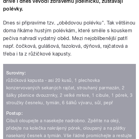
dříve i dnes vévodí zdravému jídelníčku, zůstávají
polévky.
Dnes si připravíme tzv. „obědovou polévku". Tak většinou
doma říkáme hustým polévkám, které směle s kouskem
pečiva nahradí vydatný oběd. Mezi nejoblíbenější patří
např. čočková, gulášová, fazolová, dýňová, rajčatová a
třeba i ta z růžičkové kapusty.
Suroviny:
růžičková kapusta - asi 20 kusů, 1 plechovka
konzervovaných sekaných rajčat, strouhaný parmazán, 2
šálky pšenice dvouzrnky, 2 velké mrkve, 1 cibule, 1 pórek, 3
stroužky česneku, tymián, 6 šálků vývaru, sůl, pepř
Postup:
Cibuli oloupejte a nasekejte nadrobno. Zpěňte na oleji,
přidejte na kolečka nakrájený pórek, oloupaný a na plátky
nasekaný česnek a tymián. Vše řádně promíchejte a restujte