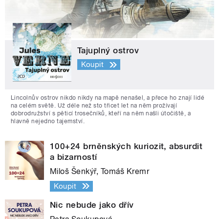
Tajuplný ostrov
Koupit
Lincolnův ostrov nikdo nikdy na mapě nenašel, a přece ho znají lidé
na celém světě. Už déle než sto třicet let na něm prožívají
dobrodružství s pěticí trosečníků, kteří na něm našli útočiště, a
hlavně nejedno tajemství.
100+24 brněnských kuriozit, absurdit
a bizarností
Miloš Šenkýř, Tomáš Kremr
Koupit
Nic nebude jako dřív