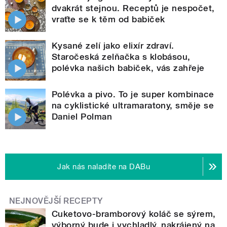
dvakrát stejnou. Receptů je nespočet,
vraťte se k těm od babiček
Kysané zelí jako elixír zdraví.
Staročeská zelňačka s klobásou,
polévka našich babiček, vás zahřeje
Polévka a pivo. To je super kombinace
na cyklistické ultramaratony, směje se
Daniel Polman
Jak nás naladíte na DABu
NEJNOVĚJŠÍ RECEPTY
Cuketovo-bramborový koláč se sýrem,
výborný bude i vychladlý, nakrájený na