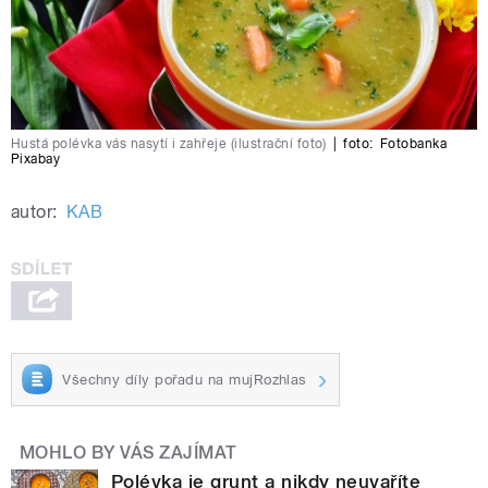
Hustá polévka vás nasytí i zahřeje (ilustrační foto)
|
foto:
Fotobanka
Pixabay
autor:
KAB
Všechny díly pořadu na mujRozhlas
MOHLO BY VÁS ZAJÍMAT
Polévka je grunt a nikdy neuvaříte