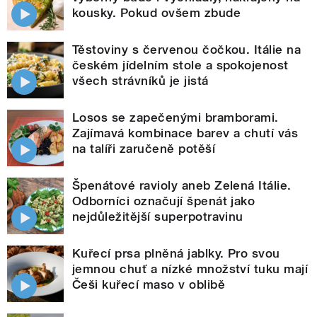
kousky. Pokud ovšem zbude
Těstoviny s červenou čočkou. Itálie na
českém jídelním stole a spokojenost
všech strávníků je jistá
Losos se zapečenými bramborami.
Zajímavá kombinace barev a chutí vás
na talíři zaručeně potěší
Špenátové ravioly aneb Zelená Itálie.
Odborníci označují špenát jako
nejdůležitější superpotravinu
Kuřecí prsa plněná jablky. Pro svou
jemnou chuť a nízké množství tuku mají
Češi kuřecí maso v oblibě