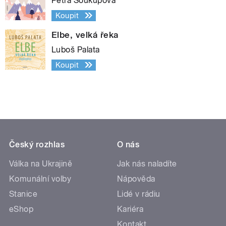
Petra Soukupová
Koupit
Elbe, velká řeka
Luboš Palata
Koupit
Český rozhlas
O nás
Válka na Ukrajině
Jak nás naladíte
Komunální volby
Nápověda
Stanice
Lidé v rádiu
eShop
Kariéra
Kontakt