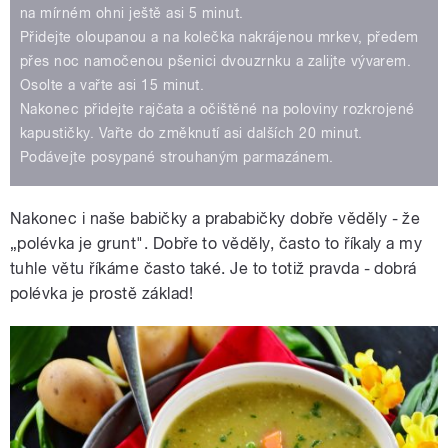
na mírném ohni ještě asi 5 minut.
Přidejte oloupanou a na kolečka nakrájenou mrkev, předem
přes noc namočenou pšenici dvouzrnku a zalijte vývarem.
Osolte a vařte asi 15 minut.
Nakonec přidejte rajčata a očištěné na poloviny rozkrojené
kapustičky. Vařte do změknutí asi dalších 20 minut.
Podávejte posypané strouhaným parmazánem.
Nakonec i naše babičky a prababičky dobře věděly - že
„polévka je grunt". Dobře to věděly, často to říkaly a my
tuhle větu říkáme často také. Je to totiž pravda - dobrá
polévka je prostě základ!