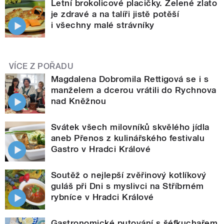
Letní brokolicové placičky. Zelené zlato
je zdravé a na talíři jistě potěší
i všechny malé strávníky
VÍCE Z POŘADU
Magdalena Dobromila Rettigová se i s
manželem a dcerou vrátili do Rychnova
nad Kněžnou
Svátek všech milovníků skvělého jídla
aneb Přenos z kulinářského festivalu
Gastro v Hradci Králové
Soutěž o nejlepší zvěřinový kotlíkový
guláš při Dni s myslivci na Stříbrném
rybníce v Hradci Králové
Gastronomické putování s šéfkuchařem