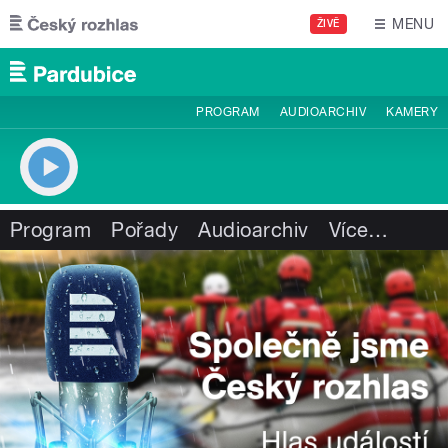
Přejít k hlavnímu obsahu
MENU
ŽIVĚ
PROGRAM
AUDIOARCHIV
KAMERY
Program
Pořady
Audioarchiv
Více
…