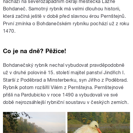
nachází na severozápadním okraji městečka Lázně
Bohdaneč. Samotný rybník má velmi dlouhou historii,
která začíná ještě v době před slavnou érou Pernštejnů.
První zmínka o Bohdanečském rybníku pochází už z roku
1470.
Co je na dně? Pěžice!
Bohdanečský rybník nechal vybudovat pravděpodobně
už v druhé polovině 15. století majitel panství Jindřich I.
Starší z Poděbrad a Minsterberku, syn Jiřího z Poděbrad.
Rybník potom rozšířil Vilém z Pernštejna
.
Pernštejnové
přišli na Pardubicko v roce 1490 a vybudovali ve své
době nejrozsáhlejší rybniční soustavu v českých zemích.