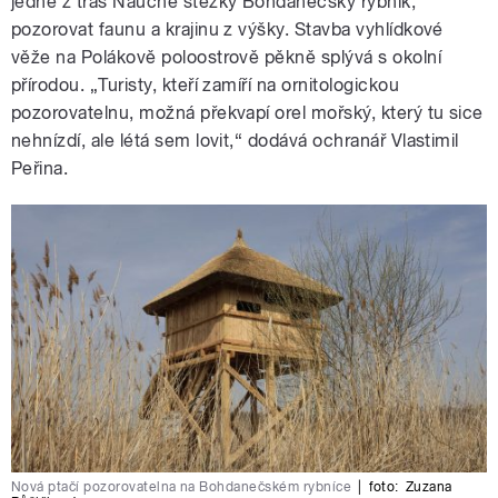
jedné z tras Naučné stezky Bohdanečský rybník,
pozorovat faunu a krajinu z výšky. Stavba vyhlídkové
věže na Polákově poloostrově pěkně splývá s okolní
přírodou. „Turisty, kteří zamíří na ornitologickou
pozorovatelnu, možná překvapí orel mořský, který tu sice
nehnízdí, ale létá sem lovit,“ dodává ochranář Vlastimil
Peřina.
Nová ptačí pozorovatelna na Bohdanečském rybníce
|
foto:
Zuzana