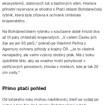
ekosystémů, slatinných luk a bažinných olšin. Hranice
přírodní rezervace je shodná s Ptačí oblastí Bohdanečský
rybník, která byla zřízena k ochraně chřástala
kropenatého.
Na Bohdanečském rybníku v současné době hnízdí dva
až tři páry chřástalů kropenatých. „V celém Česku jich
žije asi jen 50 párů,“ pokračuje Vlastimil Peřina z
Agentury ochrany přírody a krajiny ČR. „Je to vlastně
nenápadný, ale velmi vzácný drobný pták. Má z boku
zploštělé tělo, aby se snadno mohl pohybovat v
ostřicových porostech, zhruba v místech, kde je tak 20
cm vody.“
Přímo ptačí pohled
Od loňského roku mohou návštěvníci, kteří se vydají po