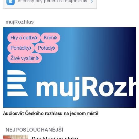
Všechny díly pořadu na mujRozhlas
mujRozhlas
Hry a četby
Krimi
Pohádky
Pořady
Živé vysílání
Audiosvět Českého rozhlasu na jednom místě
NEJPOSLOUCHANĚJŠÍ
Dva kluci ve vlaku