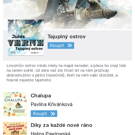
Tajuplný ostrov
Koupit
Lincolnův ostrov nikdo nikdy na mapě nenašel, a přece ho znají lidé
na celém světě. Už déle než sto třicet let na něm prožívají
dobrodružství s pěticí trosečníků, kteří na něm našli útočiště, a
hlavně nejedno tajemství.
Chalupa
Pavlína Křivánková
Koupit
Díky za každé nové ráno
Halina Pawlowská