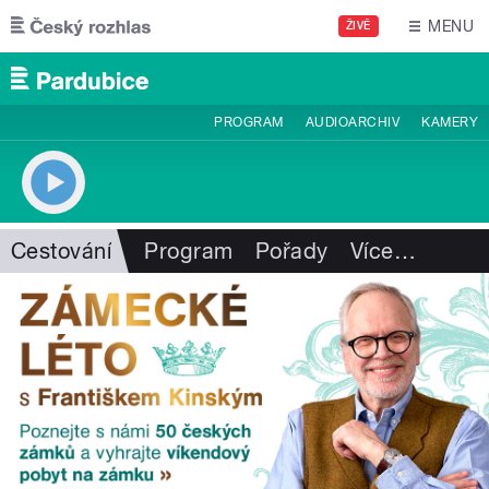
Přejít k hlavnímu obsahu
MENU
ŽIVĚ
PROGRAM
AUDIOARCHIV
KAMERY
Cestování
Program
Pořady
Více
…