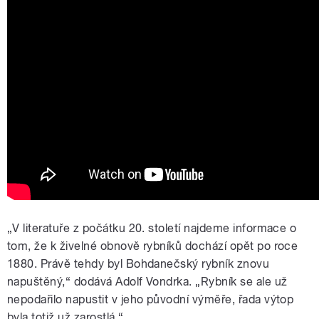
„V literatuře z počátku 20. století najdeme informace o
tom, že k živelné obnově rybníků dochází opět po roce
1880. Právě tehdy byl Bohdanečský rybník znovu
napuštěný,“ dodává Adolf Vondrka. „Rybník se ale už
nepodařilo napustit v jeho původní výměře, řada výtop
byla totiž už zarostlá.“