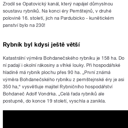
Zrodil se Opatovický kanál, který napájel důmyslnou
soustavu rybníků. Na konci éry Pernštejnů, v druhé
polovině 16. století, jich na Pardubicko - kunětickém
panství bylo na 230!
Rybník byl kdysi ještě větší
Katastrální výměra Bohdanečského rybníku je 158 ha. Do
ní padají i okolní rákosiny a vlhké louky. Při hospodářské
hladině má rybník plochu přes 90 ha. „První známá
výměra Bohdanečského rybníku z pernštejnské éry je asi
350 ha,“ vysvětluje majitel Rybničního hospodářství
Bohdaneč Adolf Vondrka. „Celá řada rybníků ale
postupně, do konce 19 století, vyschla a zanikla.