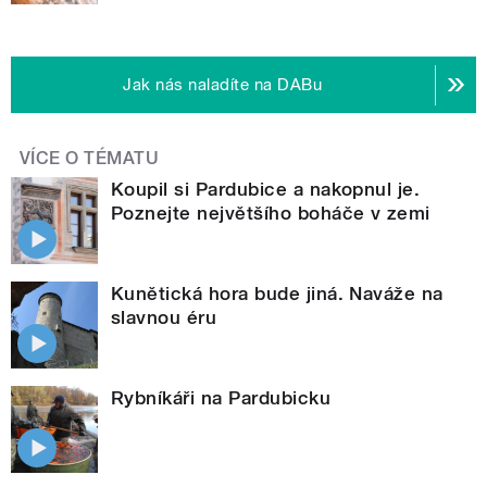
Jak nás naladíte na DABu
VÍCE O TÉMATU
Koupil si Pardubice a nakopnul je.
Poznejte největšího boháče v zemi
Kunětická hora bude jiná. Naváže na
slavnou éru
Rybníkáři na Pardubicku