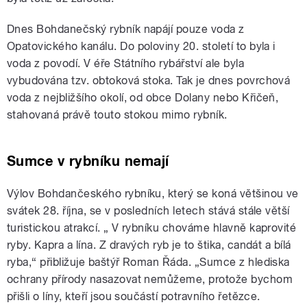
Dnes Bohdanečský rybník napájí pouze voda z
Opatovického kanálu. Do poloviny 20. století to byla i
voda z povodí. V éře Státního rybářství ale byla
vybudována tzv. obtoková stoka. Tak je dnes povrchová
voda z nejbližšího okolí, od obce Dolany nebo Křičeň,
stahovaná právě touto stokou mimo rybník.
Sumce v rybníku nemají
Výlov Bohdančeského rybníku, který se koná většinou ve
svátek 28. října, se v posledních letech stává stále větší
turistickou atrakcí. „ V rybníku chováme hlavně kaprovité
ryby. Kapra a lína. Z dravých ryb je to štika, candát a bílá
ryba,“ přibližuje baštýř Roman Řáda. „Sumce z hlediska
ochrany přírody nasazovat nemůžeme, protože bychom
přišli o líny, kteří jsou součástí potravního řetězce.