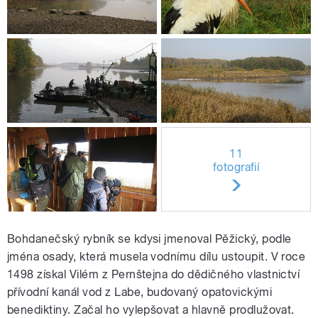
11
fotografií
Bohdanečský rybník se kdysi jmenoval Pěžický, podle
jména osady, která musela vodnímu dílu ustoupit. V roce
1498 získal Vilém z Pernštejna do dědičného vlastnictví
přívodní kanál vod z Labe, budovaný opatovickými
benediktiny. Začal ho vylepšovat a hlavně prodlužovat.