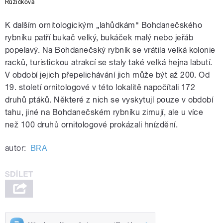
Růžičková
K dalším ornitologickým „lahůdkám“ Bohdanečského
rybníku patří bukač velký, bukáček malý nebo jeřáb
popelavý. Na Bohdanečský rybník se vrátila velká kolonie
racků, turistickou atrakcí se staly také velká hejna labutí.
V období jejich přepelichávání jich může být až 200. Od
19. století ornitologové v této lokalitě napočítali 172
druhů ptáků. Některé z nich se vyskytují pouze v období
tahu, jiné na Bohdanečském rybníku zimují, ale u více
než 100 druhů ornitologové prokázali hnízdění.
autor:
BRA