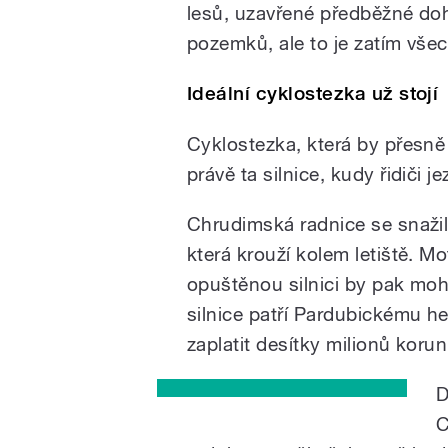
lesů, uzavřené předběžné doh
pozemků, ale to je zatím vše
Ideální cyklostezka už stojí
Cyklostezka, která by přesně 
právě ta silnice, kudy řidiči j
Chrudimská radnice se snažil
která krouží kolem letiště. Mo
opuštěnou silnici by pak mohl
silnice patří Pardubickému he
zaplatit desítky milionů koru
D
C