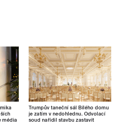
emika
Trumpův taneční sál Bílého domu
ěších
je zatím v nedohlednu. Odvolací
e média
soud nařídil stavbu zastavit