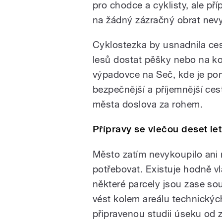
pro chodce a cyklisty, ale pří
na žádný zázračný obrat nev
Cyklostezka by usnadnila cest
lesů dostat pěšky nebo na ko
výpadovce na Seč, kde je po
bezpečnější a příjemnější ces
města doslova za rohem.
Přípravy se vlečou deset let
Město zatím nevykoupilo ani 
potřebovat. Existuje hodně vl
některé parcely jsou zase sou
vést kolem areálu technických
připravenou studii úseku od