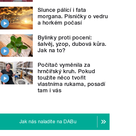
Slunce pálící i fata
morgana. Písničky o vedru
a horkém počasí
Bylinky proti pocení:
šalvěj, yzop, dubová kůra.
Jak na to?
Počítač vyměnila za
hrnčířský kruh. Pokud
toužíte něco tvořit
vlastníma rukama, posadí
tam i vás
Jak nás naladíte na DABu