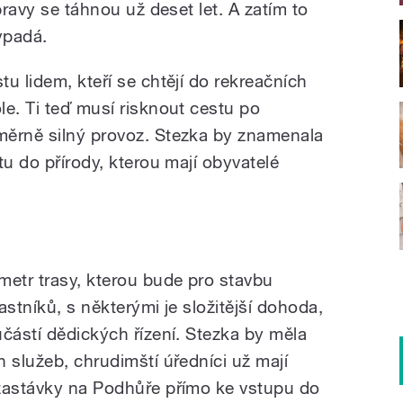
pravy se táhnou už deset let. A zatím to
ypadá.
u lidem, kteří se chtějí do rekreačních
le. Ti teď musí risknout cestu po
měrně silný provoz. Stezka by znamenala
tu do přírody, kterou mají obyvatelé
metr trasy, kterou bude pro stavbu
astníků, s některými je složitější dohoda,
částí dědických řízení. Stezka by měla
 služeb, chrudimští úředníci už mají
 zastávky na Podhůře přímo ke vstupu do