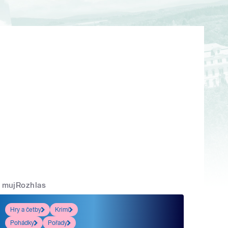
mujRozhlas
Hry a četby
Krimi
Pohádky
Pořady