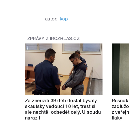
autor:
kop
ZPRÁVY Z IROZHLAS.CZ
Za zneužití 39 dětí dostal bývalý
Rusnok:
skautský vedoucí 10 let, trest si
zadlužo
ale nechtěl odsedět celý. U soudu
z veřej
narazil
tlaky