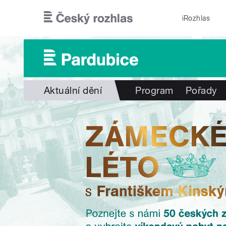
Přejít k hlavnímu obsahu
iRozhlas
Aktuální dění
Program
Pořady