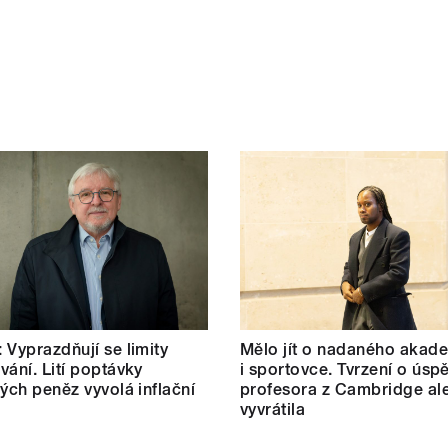
 Vyprazdňují se limity
Mělo jít o nadaného akad
vání. Lití poptávky
i sportovce. Tvrzení o úsp
ných peněz vyvolá inflační
profesora z Cambridge al
vyvrátila