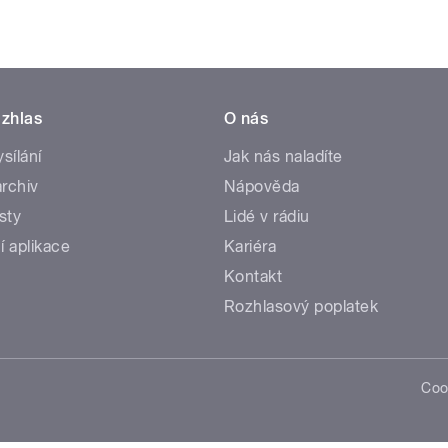
zhlas
O nás
ysílání
Jak nás naladíte
rchiv
Nápověda
sty
Lidé v rádiu
í aplikace
Kariéra
Kontakt
Rozhlasový poplatek
Coo