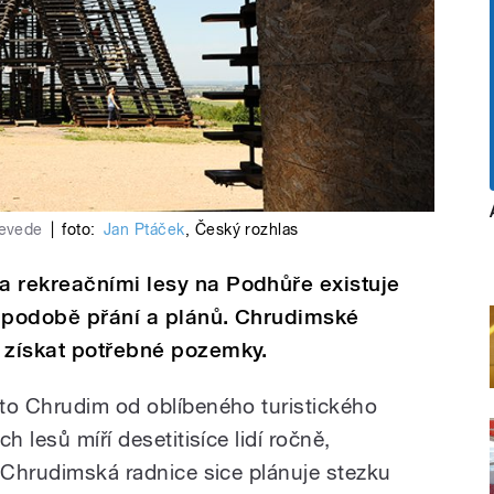
nevede
|
foto:
Jan Ptáček
,
Český rozhlas
a rekreačními lesy na Podhůře existuje
 v podobě přání a plánů. Chrudimské
o získat potřebné pozemky.
to Chrudim od oblíbeného turistického
h lesů míří desetitisíce lidí ročně,
. Chrudimská radnice sice plánuje stezku