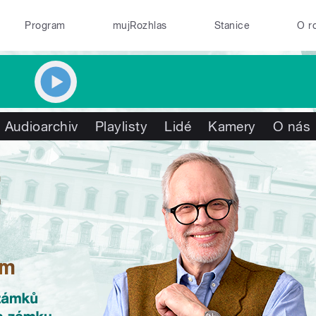
Program
mujRozhlas
Stanice
O r
Audioarchiv
Playlisty
Lidé
Kamery
O nás