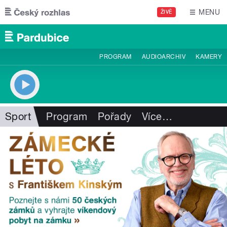
Přejít k hlavnímu obsahu
MENU
ŽIVĚ
PROGRAM
AUDIOARCHIV
KAMERY
Sport
Program
Pořady
Více
…