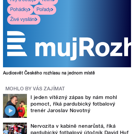
Pohádky
Pořady
Živé vysílání
Audiosvět Českého rozhlasu na jednom místě
MOHLO BY VÁS ZAJÍMAT
I jeden vítězný zápas by nám mohl
pomoct, říká pardubický fotbalový
trenér Jaroslav Novotný
Nervozita v kabině nenarůstá, říká
pardubický fotbalový útočník David Huf