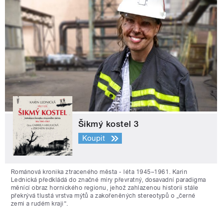
Šikmý kostel 3
Koupit
Románová kronika ztraceného města - léta 1945–1961. Karin
Lednická předkládá do značné míry převratný, dosavadní paradigma
měnící obraz hornického regionu, jehož zahlazenou historii stále
překrývá tlustá vrstva mýtů a zakořeněných stereotypů o „černé
zemi a rudém kraji“.