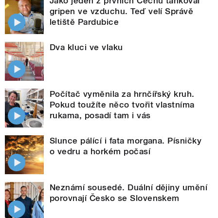
Jako jeden z prvních Čechů tankoval
gripen ve vzduchu. Teď velí Správě
letiště Pardubice
Dva kluci ve vlaku
Počítač vyměnila za hrnčířský kruh.
Pokud toužíte něco tvořit vlastníma
rukama, posadí tam i vás
Slunce pálící i fata morgana. Písničky
o vedru a horkém počasí
Neznámí sousedé. Duální dějiny umění
porovnají Česko se Slovenskem