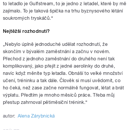
to letadlo je Gulfstream, to je jedno z letadel, které by mě
zajímalo. To je taková špička na trhu byznysového létání
soukromých tryskáčů.“
Nejtěžší rozhodnutí?
„Nebylo úplně jednoduché udělat rozhodnutí, že
skončím v bývalém zaměstnání a začnu v novém.
Přechod z jednoho zaměstnání do druhého není tak
komplikovaný, jako přejít z jedné aerolinky do druhé,
navíc když měníte typ letadla. Obnáší to velké množství
učení, tréninku a tak dále. Člověk si musí uvědomit, co
ho čeká, než zase začne normálně fungovat, létat a brát
výplatu. Předtím je mnoho měsíců práce. Třeba můj
přestup zahrnoval pětiměsíční trénink.“
autor:
Alena Zárybnická