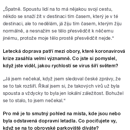
„Špatně. Spoustu lidí na to má nějakou svojí cestu,
někdo se snaží žít v destinaci tím časem, který je v té
destinaci, ale to nedělám, já žiju tím časem, kterým žiju
normálně, a nesnažím se tělo přesvědčit k něčemu
jinému, protože moje tělo prostě přesvědčit nejde.“
Letecká doprava patří mezi obory, které koronavirová
krize zasáhla velmi významně. Co jste si pomyslel,
když jste viděl, jakou rychlostí se virus šíří světem?
„Já jsem nečekal, když jsem sledoval české zprávy, že
se to tak rozšíří. Říkal jsem si, že takových virů už byla
spousta a vždycky to byla jen lokální záležitost. Bohužel
se to stalo, to jsem nečekal.“
Pro mě je to smutný pohled na místa, kde jsou nebo
byla odstavená dopravní letadla. Co pociťujete vy,
když se na to obrovské parkoviště díváte?