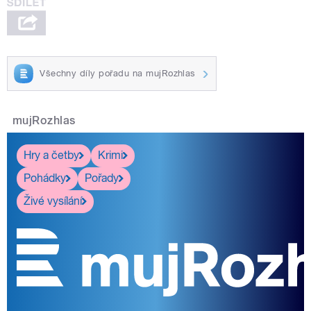
Všechny díly pořadu na mujRozhlas
mujRozhlas
Hry a četby
Krimi
Pohádky
Pořady
Živé vysílání