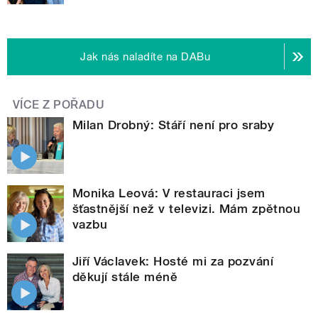
Jak nás naladíte na DABu
VÍCE Z POŘADU
Milan Drobný: Stáří není pro sraby
Monika Leová: V restauraci jsem
šťastnější než v televizi. Mám zpětnou
vazbu
Jiří Václavek: Hosté mi za pozvání
děkují stále méně