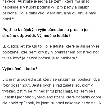
nevede. Austrálie je jedna ze zemí, která má snad
nejpřísnější vstupní podmínky i pro piloty a palubní
personál. To je další věc, která aktuálně ovlivňuje naši
práci.“
Pojďme k nějakým výjimečnostem a prosím jen
stručné odpovědi. Výjimečné letiště?
„Ekvádor, letiště Quito. To je letiště, které je asi nejvýše
položené, kde jsem kdy byl v překrásném prostředí hor,
takže když je hezké počasí, je to nádhera.“
Výjimečné letadlo?
„To je můj poslední cíl, který se snažím asi poslední dva
roky dosáhnout. Ještě bych si rád zalétal soukromý
tryskáč, zatím se mi nedaří tu práci najít, už jsem se i
účastnil jednoho výběrového řízení, které dopadlo dobře,
ale covid způsobil, že jsem tu práci nakonec nedostal. A