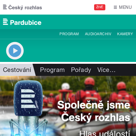
Přejít k hlavnímu obsahu
MENU
ŽIVĚ
PROGRAM
AUDIOARCHIV
KAMERY
Cestování
Program
Pořady
Více
…