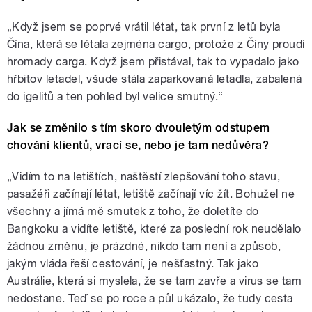
„Když jsem se poprvé vrátil létat, tak první z letů byla
Čína, která se létala zejména cargo, protože z Číny proudí
hromady carga. Když jsem přistával, tak to vypadalo jako
hřbitov letadel, všude stála zaparkovaná letadla, zabalená
do igelitů a ten pohled byl velice smutný.“
Jak se změnilo s tím skoro dvouletým odstupem
chování klientů, vrací se, nebo je tam nedůvěra?
„Vidím to na letištích, naštěstí zlepšování toho stavu,
pasažéři začínají létat, letiště začínají víc žít. Bohužel ne
všechny a jímá mě smutek z toho, že doletíte do
Bangkoku a vidíte letiště, které za poslední rok neudělalo
žádnou změnu, je prázdné, nikdo tam není a způsob,
jakým vláda řeší cestování, je nešťastný. Tak jako
Austrálie, která si myslela, že se tam zavře a virus se tam
nedostane. Teď se po roce a půl ukázalo, že tudy cesta