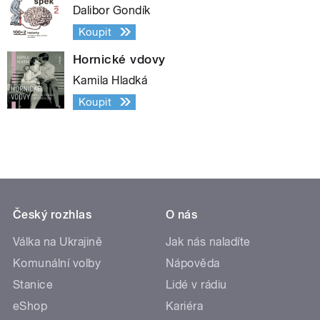
Dalibor Gondík
Koupit
Hornické vdovy
Kamila Hladká
Koupit
Český rozhlas
O nás
Válka na Ukrajině
Jak nás naladíte
Komunální volby
Nápověda
Stanice
Lidé v rádiu
eShop
Kariéra