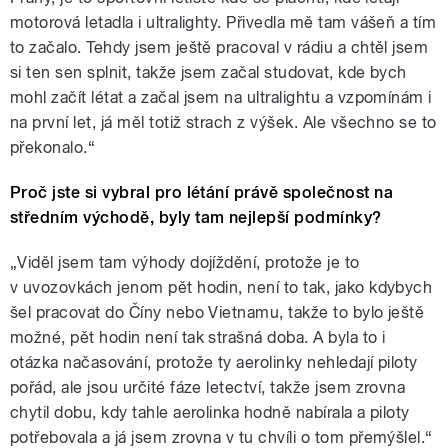
motorová letadla i ultralighty. Přivedla mě tam vášeň a tím
to začalo. Tehdy jsem ještě pracoval v rádiu a chtěl jsem
si ten sen splnit, takže jsem začal studovat, kde bych
mohl začít létat a začal jsem na ultralightu a vzpomínám i
na první let, já měl totiž strach z výšek. Ale všechno se to
překonalo.“
Proč jste si vybral pro létání právě společnost na
středním východě, byly tam nejlepší podmínky?
„Viděl jsem tam výhody dojíždění, protože je to
v uvozovkách jenom pět hodin, není to tak, jako kdybych
šel pracovat do Číny nebo Vietnamu, takže to bylo ještě
možné, pět hodin není tak strašná doba. A byla to i
otázka načasování, protože ty aerolinky nehledají piloty
pořád, ale jsou určité fáze letectví, takže jsem zrovna
chytil dobu, kdy tahle aerolinka hodně nabírala a piloty
potřebovala a já jsem zrovna v tu chvíli o tom přemýšlel.“