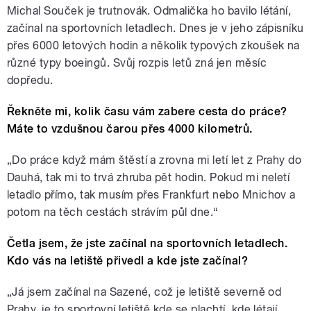
Michal Souček je trutnovák. Odmalička ho bavilo létání,
začínal na sportovních letadlech. Dnes je v jeho zápisníku
přes 6000 letových hodin a několik typových zkoušek na
různé typy boeingů. Svůj rozpis letů zná jen měsíc
dopředu.
Řekněte mi, kolik času vám zabere cesta do práce?
Máte to vzdušnou čarou přes 4000 kilometrů.
„Do práce když mám štěstí a zrovna mi letí let z Prahy do
Dauhá, tak mi to trvá zhruba pět hodin. Pokud mi neletí
letadlo přímo, tak musím přes Frankfurt nebo Mnichov a
potom na těch cestách strávím půl dne.“
Četla jsem, že jste začínal na sportovních letadlech.
Kdo vás na letiště přivedl a kde jste začínal?
„Já jsem začínal na Sazené, což je letiště severně od
Prahy, je to sportovní letiště kde se plachtí, kde létají