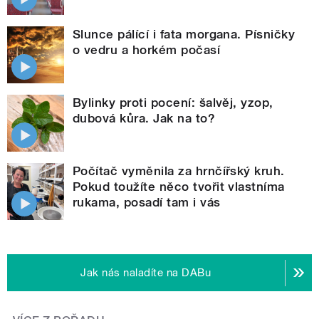
Slunce pálící i fata morgana. Písničky
o vedru a horkém počasí
Bylinky proti pocení: šalvěj, yzop,
dubová kůra. Jak na to?
Počítač vyměnila za hrnčířský kruh.
Pokud toužíte něco tvořit vlastníma
rukama, posadí tam i vás
Jak nás naladíte na DABu