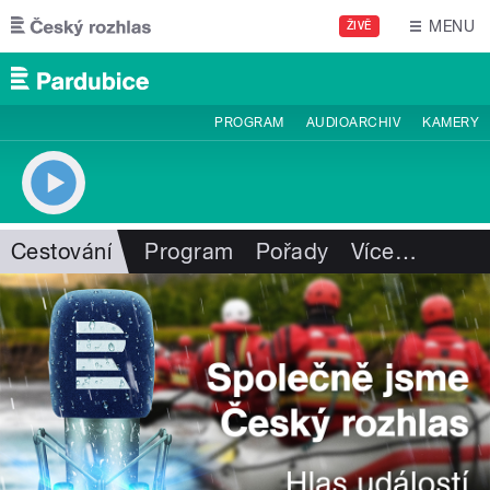
Přejít k hlavnímu obsahu
MENU
ŽIVĚ
PROGRAM
AUDIOARCHIV
KAMERY
Cestování
Program
Pořady
Více
…