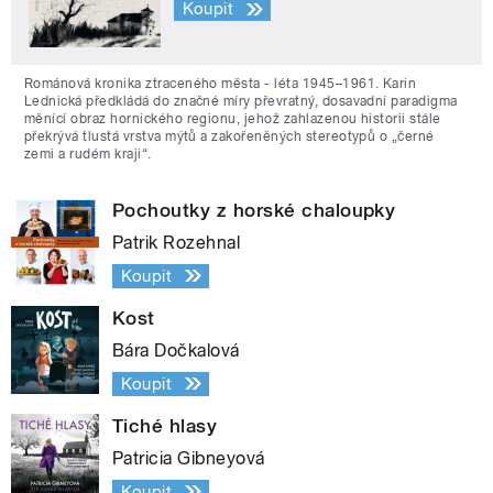
Koupit
Románová kronika ztraceného města - léta 1945–1961. Karin
Lednická předkládá do značné míry převratný, dosavadní paradigma
měnící obraz hornického regionu, jehož zahlazenou historii stále
překrývá tlustá vrstva mýtů a zakořeněných stereotypů o „černé
zemi a rudém kraji“.
Pochoutky z horské chaloupky
Patrik Rozehnal
Koupit
Kost
Bára Dočkalová
Koupit
Tiché hlasy
Patricia Gibneyová
Koupit