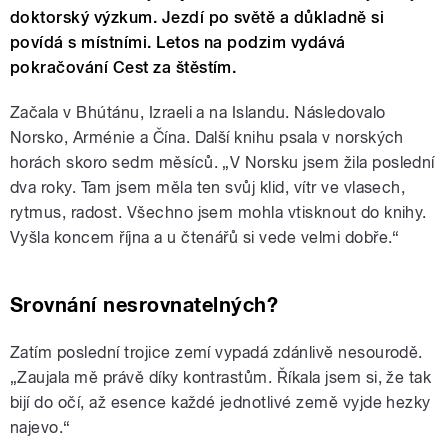
doktorský výzkum. Jezdí po světě a důkladně si
povídá s místními. Letos na podzim vydává
pokračování Cest za štěstím.
Začala v Bhútánu, Izraeli a na Islandu. Následovalo
Norsko, Arménie a Čína. Další knihu psala v norských
horách skoro sedm měsíců. „V Norsku jsem žila poslední
dva roky. Tam jsem měla ten svůj klid, vítr ve vlasech,
rytmus, radost. Všechno jsem mohla vtisknout do knihy.
Vyšla koncem října a u čtenářů si vede velmi dobře.“
Srovnání nesrovnatelných?
Zatím poslední trojice zemí vypadá zdánlivě nesourodě.
„Zaujala mě právě díky kontrastům. Říkala jsem si, že tak
bijí do očí, až esence každé jednotlivé země vyjde hezky
najevo.“