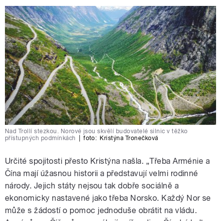
Nad Trollí stezkou. Norové jsou skvělí budovatelé silnic v těžko
přístupných podmínkách
|
foto:
Kristýna Tronečková
Určité spojitosti přesto Kristýna našla. „Třeba Arménie a
Čína mají úžasnou historii a představují velmi rodinné
národy. Jejich státy nejsou tak dobře sociálně a
ekonomicky nastavené jako třeba Norsko. Každý Nor se
může s žádostí o pomoc jednoduše obrátit na vládu.