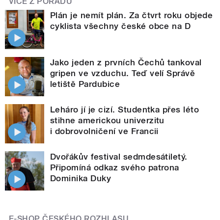
VÍCE Z POŘADU
Plán je nemít plán. Za čtvrt roku objede
cyklista všechny české obce na D
Jako jeden z prvních Čechů tankoval
gripen ve vzduchu. Teď velí Správě
letiště Pardubice
Leháro jí je cizí. Studentka přes léto
stihne americkou univerzitu
i dobrovolničení ve Francii
Dvořákův festival sedmdesátiletý.
Připomíná odkaz svého patrona
Dominika Duky
E-SHOP ČESKÉHO ROZHLASU