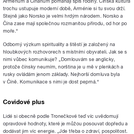
Arménům a Číňanům pomáhají spíš rodiny. Čínská kultura
trochu ustupuje moderní době, Arménie si tu svou drží.
Stejně jako Norsko je velmi hrdým národem. Norsko a
Čína zase mají společnou rozmanitou přírodu, od hor po
moře.“
Odborný výzkum spirituality a štěstí je založený na
hloubkových rozhovorech s místními obyvateli. Jak se s
nimi vůbec komunikuje? „Domlouvám se anglicky,
protože čínsky neumím, norština je u mě v plenkách a
rusky ovládám jenom základy. Nejhorší domluva byla
v Číně. Komunikace s nimi je dost peprná.“
Covidové plus
Lidé si obecně podle Tronečkové teď víc uvědomují
opravdové hodnoty, které je můžou posouvat dopředu a
dodávat jim víc energie. „Jde třeba o zdraví, pospolitost.