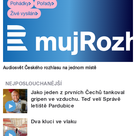
Pohádky
Pořady
Živé vysílání
Audiosvět Českého rozhlasu na jednom místě
NEJPOSLOUCHANĚJŠÍ
Jako jeden z prvních Čechů tankoval
gripen ve vzduchu. Teď velí Správě
letiště Pardubice
Dva kluci ve vlaku