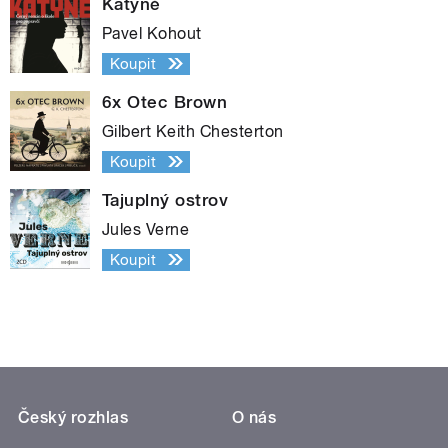
Katyně
Pavel Kohout
Koupit
6x Otec Brown
Gilbert Keith Chesterton
Koupit
Tajuplný ostrov
Jules Verne
Koupit
Český rozhlas
O nás