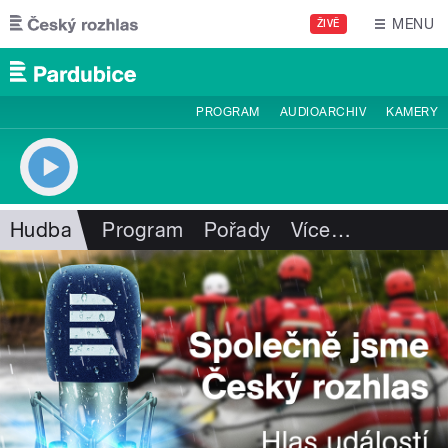
Přejít k hlavnímu obsahu
MENU
ŽIVĚ
PROGRAM
AUDIOARCHIV
KAMERY
Hudba
Program
Pořady
Více
…