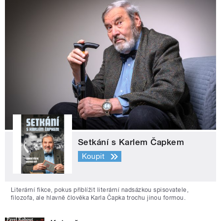
Setkání s Karlem Čapkem
Koupit
Literární fikce, pokus přiblížit literární nadsázkou spisovatele,
filozofa, ale hlavně člověka Karla Čapka trochu jinou formou.