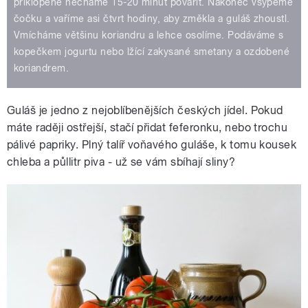
přiklopené necháme 15-20 minut povařit. Nakonec vsypeme
čočku a vaříme asi čtvrt hodiny, aby změkla a guláš zhoustl.
Vmícháme většinu koriandru a lehce osolíme. Podáváme s
kopečkem jogurtu nebo lžící zakysané smetany a ozdobené
koriandrem.
Guláš je jedno z nejoblíbenějších českých jídel. Pokud
máte raději ostřejší, stačí přidat feferonku, nebo trochu
pálivé papriky. Plný talíř voňavého guláše, k tomu kousek
chleba a půllitr piva - už se vám sbíhají sliny?