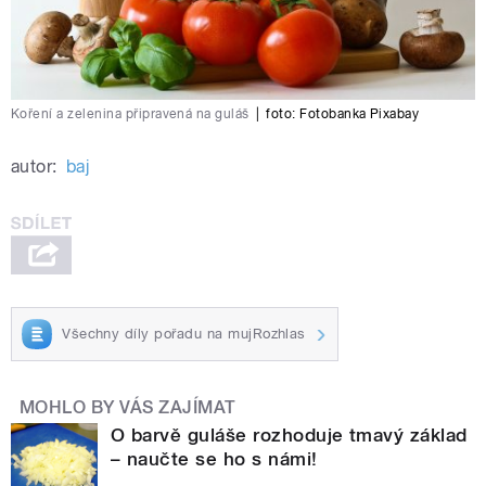
Koření a zelenina připravená na guláš
|
foto:
Fotobanka Pixabay
autor:
baj
Všechny díly pořadu na mujRozhlas
MOHLO BY VÁS ZAJÍMAT
O barvě guláše rozhoduje tmavý základ
– naučte se ho s námi!