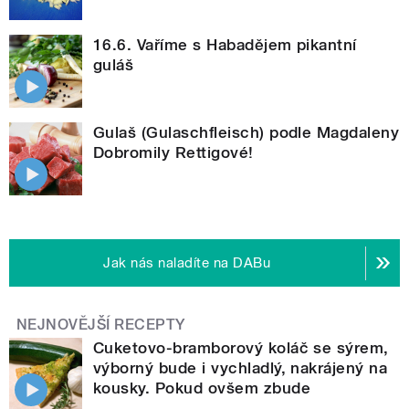
16.6. Vaříme s Habadějem pikantní
guláš
Gulaš (Gulaschfleisch) podle Magdaleny
Dobromily Rettigové!
Jak nás naladíte na DABu
NEJNOVĚJŠÍ RECEPTY
Cuketovo-bramborový koláč se sýrem,
výborný bude i vychladlý, nakrájený na
kousky. Pokud ovšem zbude