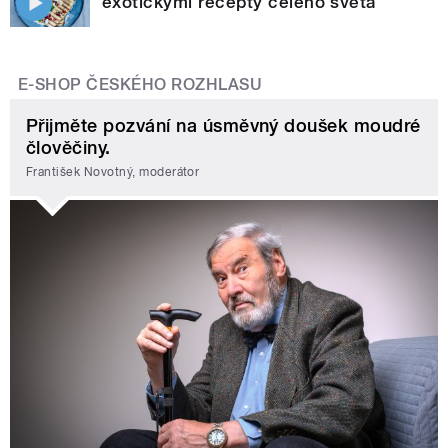
exotickými recepty celého světa
E-SHOP ČESKÉHO ROZHLASU
Přijměte pozvání na úsměvný doušek moudré
člověčiny.
František Novotný, moderátor