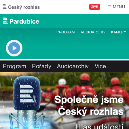
Přejít k hlavnímu obsahu
MENU
ŽIVĚ
PROGRAM
AUDIOARCHIV
KAMERY
Program
Pořady
Audioarchiv
Více
…