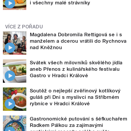
i všechny malé strávníky
VÍCE Z POŘADU
Magdalena Dobromila Rettigová se i s
manželem a dcerou vrátili do Rychnova
nad Kněžnou
Svátek všech milovníků skvělého jídla
aneb Přenos z kulinářského festivalu
Gastro v Hradci Králové
Soutěž o nejlepší zvěřinový kotlíkový
guláš při Dni s myslivci na Stříbrném
rybníce v Hradci Králové
Gastronomické putování s šéfkuchařem
Radkem Pálkou za zajímavými