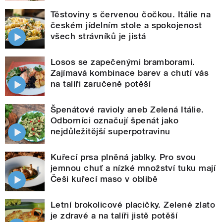
Těstoviny s červenou čočkou. Itálie na
českém jídelním stole a spokojenost
všech strávníků je jistá
Losos se zapečenými bramborami.
Zajímavá kombinace barev a chutí vás
na talíři zaručeně potěší
Špenátové ravioly aneb Zelená Itálie.
Odborníci označují špenát jako
nejdůležitější superpotravinu
Kuřecí prsa plněná jablky. Pro svou
jemnou chuť a nízké množství tuku mají
Češi kuřecí maso v oblibě
Letní brokolicové placičky. Zelené zlato
je zdravé a na talíři jistě potěší