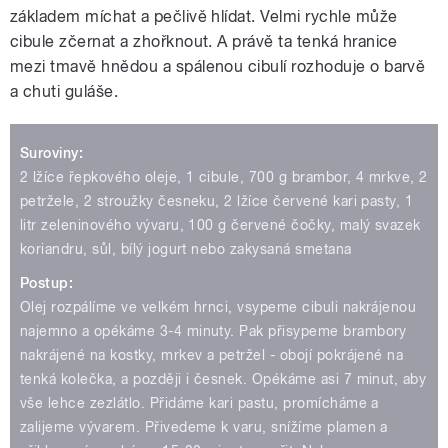
základem míchat a pečlivě hlídat. Velmi rychle může
cibule zčernat a zhořknout. A právě ta tenká hranice
mezi tmavě hnědou a spálenou cibulí rozhoduje o barvě
a chuti guláše.
Suroviny:
2 lžíce řepkového oleje, 1 cibule, 700 g brambor, 4 mrkve, 2
petržele, 2 stroužky česneku, 2 lžíce červené kari pasty, 1
litr zeleninového vývaru, 100 g červené čočky, malý svazek
koriandru, sůl, bílý jogurt nebo zakysaná smetana
Postup:
Olej rozpálíme ve velkém hrnci, vsypeme cibuli nakrájenou
najemno a opékáme 3-4 minuty. Pak přisypeme brambory
nakrájené na kostky, mrkev a petržel - obojí pokrájené na
tenká kolečka, a později i česnek. Opékáme asi 7 minut, aby
vše lehce zezlátlo. Přidáme kari pastu, promícháme a
zalijeme vývarem. Přivedeme k varu, snížíme plamen a