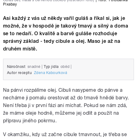
Guláš bez masa s červenou čočkou (ilustrační foto)
|
foto:
Fotobanka
Pixabay
Asi každý z vás už někdy vařil guláš a říkal si, jak je
možné, že v hospodě je takový tmavý a silný a doma
se to nedaří. O kvalitě a barvě guláše rozhoduje
správný základ - tedy cibule a olej. Maso je až na
druhém místě.
Náročnost
snadné
|
Typ jídla
oběd
|
Autor receptu
Zdena Kabourková
Na pánvi rozpálíme olej. Cibuli nasypeme do pánve a
necháme ji pomalu orestovat až do tmavě hnědé barvy.
Není třeba ji v první fázi ani míchat. Pokud se nám zdá,
že máme oleje hodně, můžeme jej odlít a použít na
přípravu jiného pokrmu.
V okamžiku, kdy už začne cibule tmavnout, je třeba se