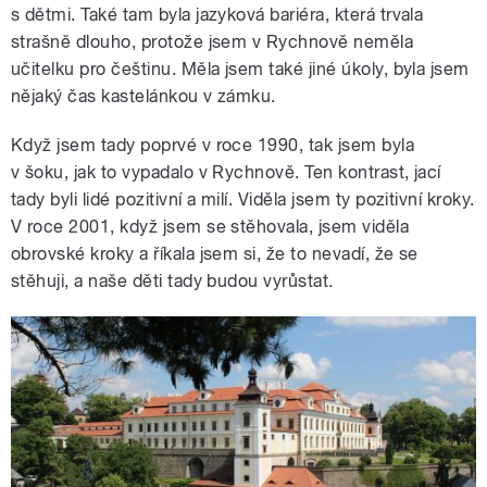
s dětmi. Také tam byla jazyková bariéra, která trvala
strašně dlouho, protože jsem v Rychnově neměla
učitelku pro češtinu. Měla jsem také jiné úkoly, byla jsem
nějaký čas kastelánkou v zámku.
Když jsem tady poprvé v roce 1990, tak jsem byla
v šoku, jak to vypadalo v Rychnově. Ten kontrast, jací
tady byli lidé pozitivní a milí. Viděla jsem ty pozitivní kroky.
V roce 2001, když jsem se stěhovala, jsem viděla
obrovské kroky a říkala jsem si, že to nevadí, že se
stěhuji, a naše děti tady budou vyrůstat.