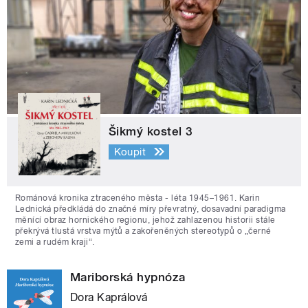
Šikmý kostel 3
Koupit
Románová kronika ztraceného města - léta 1945–1961. Karin
Lednická předkládá do značné míry převratný, dosavadní paradigma
měnící obraz hornického regionu, jehož zahlazenou historii stále
překrývá tlustá vrstva mýtů a zakořeněných stereotypů o „černé
zemi a rudém kraji“.
Mariborská hypnóza
Dora Kaprálová