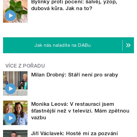
Bylinky proti pocení: šalvěj, yzop,
dubová kůra. Jak na to?
Jak nás naladíte na DABu
VÍCE Z POŘADU
Milan Drobný: Stáří není pro sraby
Monika Leová: V restauraci jsem
šťastnější než v televizi. Mám zpětnou
vazbu
Jiří Václavek: Hosté mi za pozvání