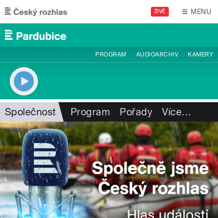
Přejít k hlavnímu obsahu
MENU
ŽIVĚ
PROGRAM
AUDIOARCHIV
KAMERY
Společnost
Program
Pořady
Více
…