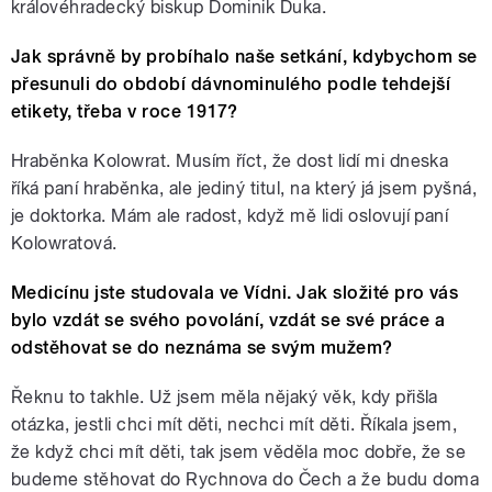
královéhradecký biskup Dominik Duka.
Jak správně by probíhalo naše setkání, kdybychom se
přesunuli do období dávnominulého podle tehdejší
etikety, třeba v roce 1917?
Hraběnka Kolowrat. Musím říct, že dost lidí mi dneska
říká paní hraběnka, ale jediný titul, na který já jsem pyšná,
je doktorka. Mám ale radost, když mě lidi oslovují paní
Kolowratová.
Medicínu jste studovala ve Vídni. Jak složité pro vás
bylo vzdát se svého povolání, vzdát se své práce a
odstěhovat se do neznáma se svým mužem?
Řeknu to takhle. Už jsem měla nějaký věk, kdy přišla
otázka, jestli chci mít děti, nechci mít děti. Říkala jsem,
že když chci mít děti, tak jsem věděla moc dobře, že se
budeme stěhovat do Rychnova do Čech a že budu doma