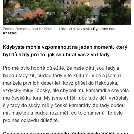
Zámek Rychnov nad Kněžnou
|
foto:
archiv zámku Rychnov nad
Kněžnou
Kdybyste mohla vzpomenout na jeden moment, který
byl důležitý pro to, jak se ubíral váš život tady.
Pro mě bylo hodně důležité, že naše děti jsou tady a
budou tady žít, budou tady v té kultuře. Viděla jsem u
manžela prvních deset let, když přišel do Rakouska,
vždycky mluvil česky, ale chyběli mu kamarádi a chyběla
mu česká kultura. My jsme chtěli, aby tady děti vyrůstaly,
šly tady do školy, měly české kamarády, že tady budou
mít majetek a budou rozumět, co to znamená. To bylo
pro nás opravdu důležité.
Co je v rámci správy majetku úplně nejsložitější, co je