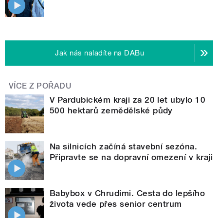
Jak nás naladíte na DABu
VÍCE Z POŘADU
V Pardubickém kraji za 20 let ubylo 10
500 hektarů zemědělské půdy
Na silnicích začíná stavební sezóna.
Připravte se na dopravní omezení v kraji
Babybox v Chrudimi. Cesta do lepšího
života vede přes senior centrum