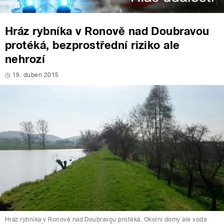
Hráz rybníka v Ronově nad Doubravou
protéká, bezprostřední riziko ale
nehrozí
19. duben 2015
Hráz rybníka v Ronově nad Doubravou protéká. Okolní domy ale voda