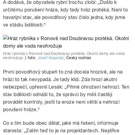
A dodává, že obyvatele rybní trochu zlobí: „Došlo k
určitému porušení hráze, kdy tady hráz protéká. Není to
havarijní stav, ale povodňový stav číslo jedna, kdy jsme
ve stádiu bdělosti.“
Hráz rybníka v Ronově nad Doubravou protéká. Okolní domy ale voda
neohrožuje
|
foto:
Josef Kopecký
,
Český rozhlas
První povodňový stupeň to zná docela hrozivě, ale na
hrázi to tak nevypadá. Je tady klid. Zda hrozí akutní
nebezpečí, upřesnil Lesák: „Přímé ohrožení nehrozí. Ten
stav bdělosti odnáší to, že správci by měli častěji
provádět kontroly, jestli ta eroze není větší a nehrozí
porušení hráze.“
Co s tím bude obec dělat, jaké má řešení, informuje
starosta: „Zatím teď to je na projektantech. Nejdříve