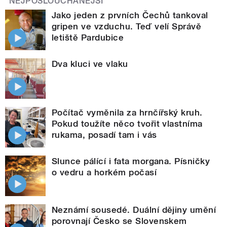
NEJPOSLOUCHANĚJŠÍ
Jako jeden z prvních Čechů tankoval
gripen ve vzduchu. Teď velí Správě
letiště Pardubice
Dva kluci ve vlaku
Počítač vyměnila za hrnčířský kruh.
Pokud toužíte něco tvořit vlastníma
rukama, posadí tam i vás
Slunce pálící i fata morgana. Písničky
o vedru a horkém počasí
Neznámí sousedé. Duální dějiny umění
porovnají Česko se Slovenskem