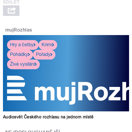
mujRozhlas
Hry a četby
Krimi
Pohádky
Pořady
Živé vysílání
Audiosvět Českého rozhlasu na jednom místě