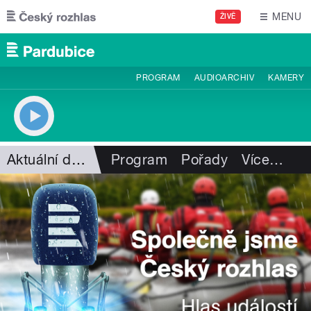
Přejít k hlavnímu obsahu
MENU
ŽIVĚ
PROGRAM
AUDIOARCHIV
KAMERY
Aktuální dění
Program
Pořady
Více
…