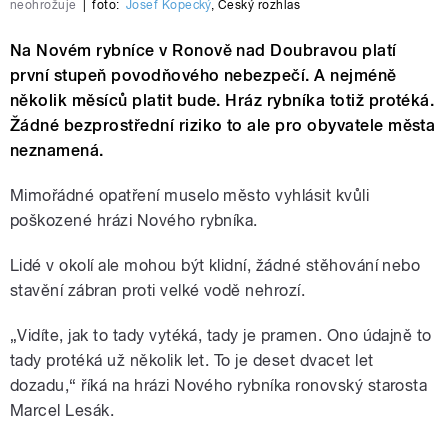
neohrožuje
|
foto:
Josef Kopecký
,
Český rozhlas
Na Novém rybníce v Ronově nad Doubravou platí
první stupeň povodňového nebezpečí. A nejméně
několik měsíců platit bude. Hráz rybníka totiž protéká.
Žádné bezprostřední riziko to ale pro obyvatele města
neznamená.
Mimořádné opatření muselo město vyhlásit kvůli
poškozené hrázi Nového rybníka.
Lidé v okolí ale mohou být klidní, žádné stěhování nebo
stavění zábran proti velké vodě nehrozí.
„Vidíte, jak to tady vytéká, tady je pramen. Ono údajně to
tady protéká už několik let. To je deset dvacet let
dozadu,“ říká na hrázi Nového rybníka ronovský starosta
Marcel Lesák.