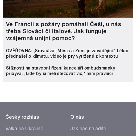
Ve Francii s požáry pomáhali Češi, u nás
třeba Slováci či Italové. Jak funguje
vzájemná unijní pomoc?
OVĚŘOVNA: ‚Srovnávat Měsíc a Zemi je zavádějící.‘ Lékař
přednášel o klimatu, video je prý vytržené z kontextu
Stížností na stavební řízení kanceláři ombudsmanky
přibývá. ‚Lidé by si měli stěžovat víc,‘ míní právníci
Český rozhlas
O nás
Válka na Ukrajině
Jak nás naladíte